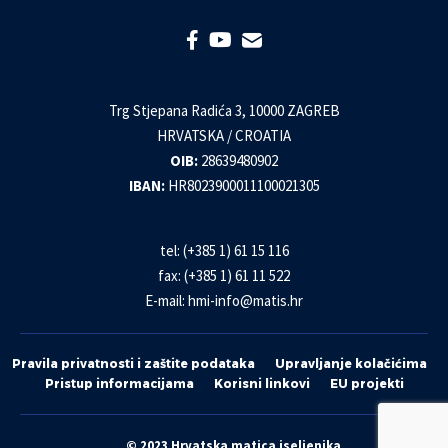
Trg Stjepana Radića 3, 10000 ZAGREB
HRVATSKA / CROATIA
OIB:
28639480902
IBAN:
HR8023900011100021305
tel: (+385 1) 61 15 116
fax: (+385 1) 61 11 522
E-mail:
hmi-info@matis.hr
Pravila privatnosti i zaštite podataka
Upravljanje kolačićima
Pristup informacijama
Korisni linkovi
EU projekti
© 2023 Hrvatska matica iseljenika