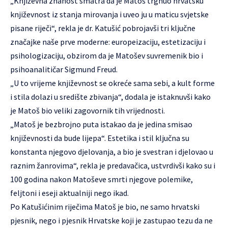
„Književna znanost smatra da je Matoš trgnuo hrvatsku
književnost iz stanja mirovanja i uveo ju u maticu svjetske
pisane riječi“, rekla je dr. Katušić pobrojavši tri ključne
značajke naše prve moderne: europeizaciju, estetizaciju i
psihologizaciju, obzirom da je Matošev suvremenik bio i
psihoanalitičar Sigmund Freud.
„U to vrijeme književnost se okreće sama sebi, a kult forme
i stila dolazi u središte zbivanja“, dodala je istaknuvši kako
je Matoš bio veliki zagovornik tih vrijednosti.
„Matoš je bezbrojno puta istakao da je jedina smisao
književnosti da bude lijepa“. Estetika i stil ključna su
konstanta njegovo djelovanja, a bio je svestran i djelovao u
raznim žanrovima“, rekla je predavačica, ustvrdivši kako su i
100 godina nakon Matoševe smrti njegove polemike,
feljtoni i eseji aktualniji nego ikad.
Po Katušićinim riječima Matoš je bio, ne samo hrvatski
pjesnik, nego i pjesnik Hrvatske koji je zastupao tezu da ne