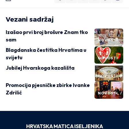
Vezani sadržaj
Izašao prvi broj brošure Znam tko
sam
NOVOSTI
Blagdanska čestitka Hrvatima u
svijetu
NOVOSTI
Jubilej Hvarskoga kazališta
NOVOSTI
Promocija pjesničke zbirke Ivanke
Zdrilić
NOVOSTI
HRVATSKA MATICA ISELJENIKA