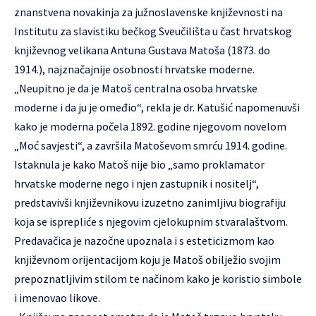
znanstvena novakinja za južnoslavenske književnosti na
Institutu za slavistiku bečkog Sveučilišta u čast hrvatskog
književnog velikana Antuna Gustava Matoša (1873. do
1914.), najznačajnije osobnosti hrvatske moderne.
„Neupitno je da je Matoš centralna osoba hrvatske
moderne i da ju je omeđio“, rekla je dr. Katušić napomenuvši
kako je moderna počela 1892. godine njegovom novelom
„Moć savjesti“, a završila Matoševom smrću 1914. godine.
Istaknula je kako Matoš nije bio „samo proklamator
hrvatske moderne nego i njen zastupnik i nositelj“,
predstavivši književnikovu izuzetno zanimljivu biografiju
koja se isprepliće s njegovim cjelokupnim stvaralaštvom.
Predavačica je nazočne upoznala i s esteticizmom kao
književnom orijentacijom koju je Matoš obilježio svojim
prepoznatljivim stilom te načinom kako je koristio simbole
i imenovao likove.