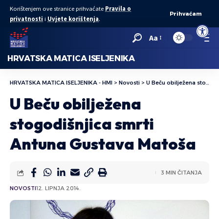
Korištenjem ove stranice prihvaćate
Pravila o
Prihvaćam
privatnosti
i
Uvjete korištenja
.
Open to
Aa
HRVATSKA MATICA ISELJENIKA
HRVATSKA MATICA ISELJENIKA - HMI
>
Novosti
>
U Beču obilježena stogodišnjica smrti Antuna Gustava Matoša
U Beču obilježena
stogodišnjica smrti
Antuna Gustava Matoša
3 MIN ČITANJA
NOVOSTI
12. LIPNJA 2014.