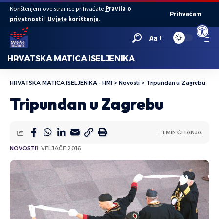
Korištenjem ove stranice prihvaćate
Pravila o
Prihvaćam
privatnosti
i
Uvjete korištenja
.
Open to
Aa
HRVATSKA MATICA ISELJENIKA
HRVATSKA MATICA ISELJENIKA - HMI
>
Novosti
>
Tripundan u Zagrebu
Tripundan u Zagrebu
1 MIN ČITANJA
NOVOSTI
1. VELJAČE 2016.