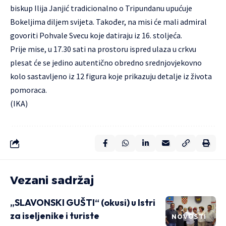
biskup Ilija Janjić tradicionalno o Tripundanu upućuje
Bokeljima diljem svijeta. Također, na misi će mali admiral
govoriti Pohvale Svecu koje datiraju iz 16. stoljeća.
Prije mise, u 17.30 sati na prostoru ispred ulaza u crkvu
plesat će se jedino autentično obredno srednjovjekovno
kolo sastavljeno iz 12 figura koje prikazuju detalje iz života
pomoraca.
(IKA)
Vezani sadržaj
„SLAVONSKI GUŠTI“ (okusi) u Istri
za iseljenike i turiste
NOVOSTI