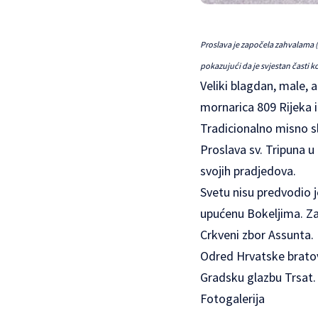
Proslava je započela zahvalama (L
pokazujući da je svjestan časti k
Veliki blagdan, male, 
mornarica 809 Rijeka i 
Tradicionalno misno sl
Proslava sv. Tripuna u 
svojih pradjedova.
Svetu nisu predvodio j
upućenu Bokeljima. Zad
Crkveni zbor Assunta.
Odred Hrvatske bratov
Gradsku glazbu Trsat.
Fotogalerija