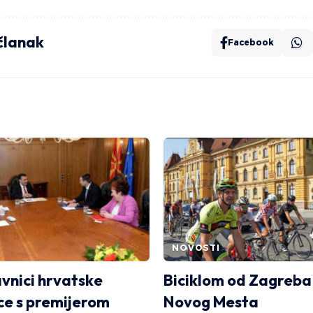
 članak
Facebook
NOVOSTI
vnici hrvatske
Biciklom od Zagreba
ce s premijerom
Novog Mesta