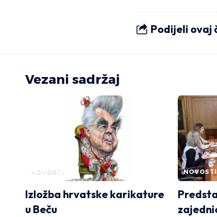
Podijeli ovaj
Vezani sadržaj
NOVOSTI
NOVOSTI
Izložba hrvatske karikature
Predsta
u Beču
zajedni