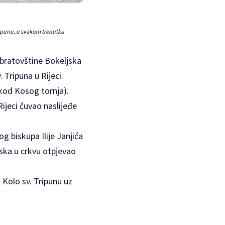
Tripunu, u svakom trenutku
 bratovštine Bokeljska
. Tripuna u Rijeci.
(kod Kosog tornja).
Rijeci čuvao naslijeđe
g biskupa Ilije Janjića
aska u crkvu otpjevao
Kolo sv. Tripunu uz