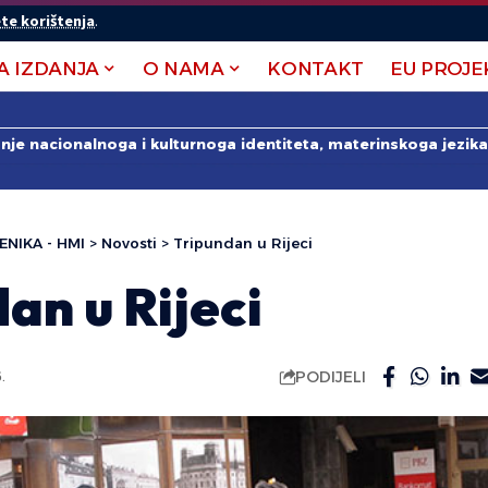
te korištenja
.
A IZDANJA
O NAMA
KONTAKT
EU PROJE
anje nacionalnoga i kulturnoga identiteta, materinskoga jezika 
ENIKA - HMI
>
Novosti
>
Tripundan u Rijeci
an u Rijeci
PODIJELI
.