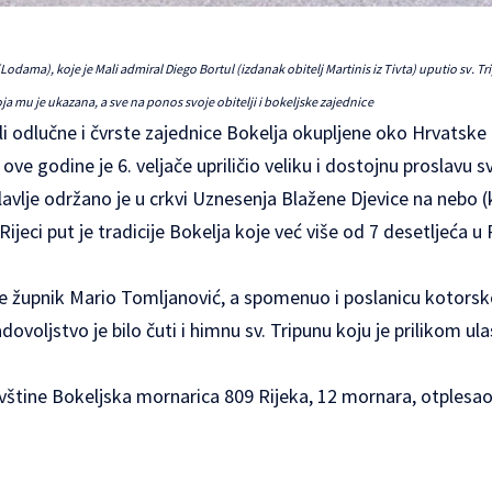
odama), koje je Mali admiral Diego Bortul (izdanak obitelj Martinis iz Tivta) uputio sv. 
oja mu je ukazana, a sve na ponos svoje obitelji i bokeljske zajednice
ali odlučne i čvrste zajednice Bokelja okupljene oko Hrvatske
ove godine je 6. veljače upriličio veliku i dostojnu proslavu sv
avlje održano je u crkvi Uznesenja Blažene Djevice na nebo 
Rijeci put je tradicije Bokelja koje već više od 7 desetljeća u 
e župnik Mario Tomljanović, a spomenuo i poslanicu kotorsko
ovoljstvo je bilo čuti i himnu sv. Tripunu koju je prilikom ul
štine Bokeljska mornarica 809 Rijeka, 12 mornara, otplesao 