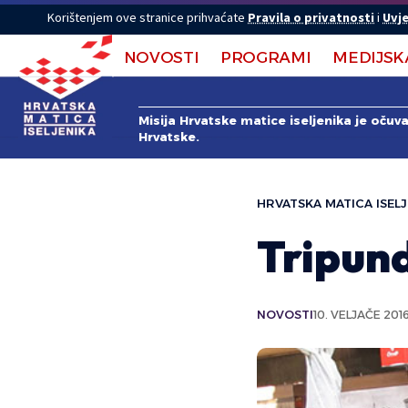
Korištenjem ove stranice prihvaćate
Pravila o privatnosti
i
Uvje
NOVOSTI
PROGRAMI
MEDIJSK
Misija Hrvatske matice iseljenika je očuv
Hrvatske.
HRVATSKA MATICA ISELJ
Tripund
NOVOSTI
10. VELJAČE 2016