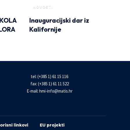
NOVOSTI
ŠKOLA
Inauguracijski dar iz
LORA
Kalifornije
tel: (+385 1) 61 15 116
fax: (+385 1) 61 11 522
E-mail:
hmi-info@matis.hr
orisni linkovi
EU projekti