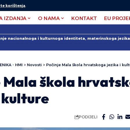
te korištenja
.
A IZDANJA
O NAMA
KONTAKT
EU PROJE
anje nacionalnoga i kulturnoga identiteta, materinskoga jezika 
ENIKA - HMI
>
Novosti
>
Počinje Mala škola hrvatskoga jezika i kul
e Mala škola hrvats
i kulture
PODIJELI