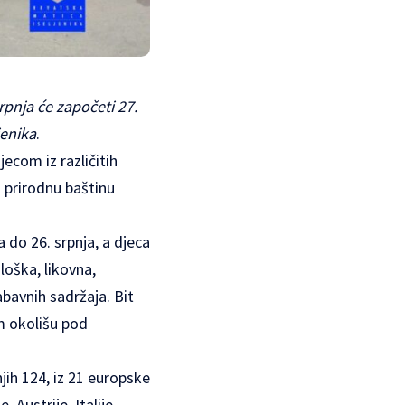
pnja će započeti 27.
jenika
.
jecom iz različitih
i prirodnu baštinu
do 26. srpnja, a djeca
loška, likovna,
abavnih sadržaja. Bit
m okolišu pod
jih 124, iz 21 europske
Austrije, Italije,