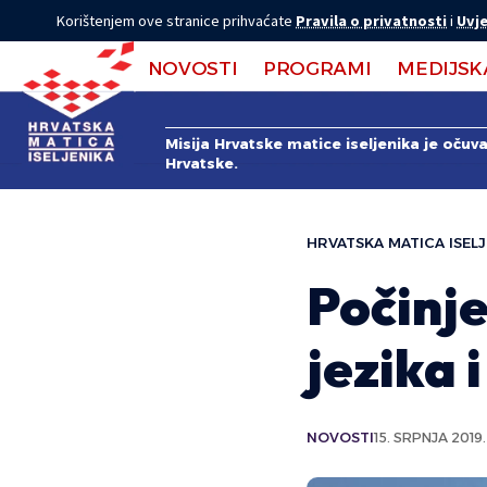
Korištenjem ove stranice prihvaćate
Pravila o privatnosti
i
Uvje
NOVOSTI
PROGRAMI
MEDIJSK
Misija Hrvatske matice iseljenika je očuv
Hrvatske.
HRVATSKA MATICA ISELJ
Počinj
jezika 
NOVOSTI
15. SRPNJA 2019.