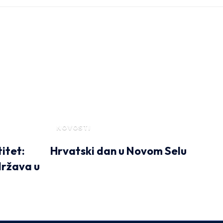
NOVOSTI
titet:
Hrvatski dan u Novom Selu
država u