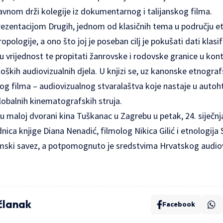
vnom drži kolegije iz dokumentarnog i talijanskog filma.
prezentacijom Drugih, jednom od klasičnih tema u području e
pologije, a ono što joj je poseban cilj je pokušati dati klasif
 vrijednost te propitati žanrovske i rodovske granice u kon
ških audiovizualnih djela. U knjizi se, uz kanonske etnograf
rtog filma – audiovizualnog stvaralaštva koje nastaje u aut
globalnih kinematografskih struja.
 maloj dvorani kina Tuškanac u Zagrebu u petak, 24. siječnja,
dnica knjige Diana Nenadić, filmolog Nikica Gilić i etnologija
ilmski savez, a potpomognuto je sredstvima Hrvatskog audio
 članak
Facebook