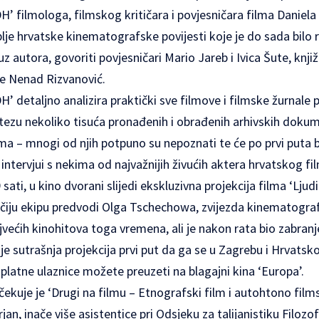
’ filmologa, filmskog kritičara i povjesničara filma Daniela
lje hrvatske kinematografske povijesti koje je do sada bilo 
uz autora, govoriti povjesničari Mario Jareb i Ivica Šute, knj
ge Nenad Rizvanović.
’ detaljno analizira praktički sve filmove i filmske žurnale
ntezu nekoliko tisuća pronađenih i obrađenih arhivskih doku
ma – mnogi od njih potpuno su nepoznati te će po prvi puta bi
i i intervjui s nekima od najvažnijih živućih aktera hrvatskog 
ati, u kino dvorani slijedi ekskluzivna projekcija filma ‘Ljudi 
 čiju ekipu predvodi Olga Tschechowa, zvijezda kinematograf
jvećih kinohitova toga vremena, ali je nakon rata bio zabranj
 je sutrašnja projekcija prvi put da ga se u Zagrebu i Hrvatsk
platne ulaznice možete preuzeti na blagajni kina ‘Europa’.
očekuje je ‘Drugi na filmu – Etnografski film i autohtono film
jan, inače više asistentice pri Odsjeku za talijanistiku Filoz