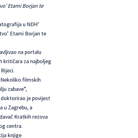
tvo’ Etami Borjan te
matografija u NDH’
štvo’ Etami Borjan te
avljivao na portalu
 kritičara za najboljeg
Rijeci.
„Nekoliko filmskih
lju zabave”,
doktorirao je povijest
ta u Zagrebu, a
zdavač Kratkih rezova
og centra.
ija knjige