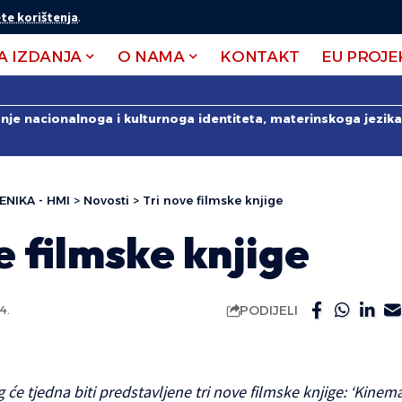
te korištenja
.
A IZDANJA
O NAMA
KONTAKT
EU PROJE
anje nacionalnoga i kulturnoga identiteta, materinskoga jezika 
ENIKA - HMI
>
Novosti
>
Tri nove filmske knjige
e filmske knjige
PODIJELI
4.
g će tjedna biti predstavljene tri nove filmske knjige: ‘Kinem