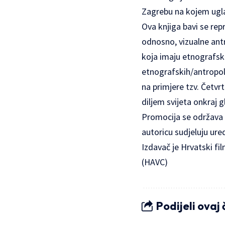
Zagrebu na kojem ugla
Ova knjiga bavi se re
odnosno, vizualne antro
koja imaju etnografsku
etnografskih/antropolo
na primjere tzv. Četv
diljem svijeta onkraj 
Promocija se održava u
autoricu sudjeluju ure
Izdavač je Hrvatski f
(HAVC)
Podijeli ovaj