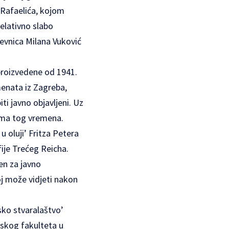
 Rafaelića, kojom
relativno slabo
iževnica Milana Vuković
 proizvedene od 1941.
menata iz Zagreba,
ti javno objavljeni. Uz
filma tog vremena.
u oluji’ Fritza Petera
ije Trećeg Reicha.
en za javno
oj može vidjeti nakon
sko stvaralaštvo’
ofskog fakulteta u