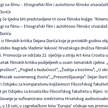
ugi na filmu – Etnografski film i autohtono filmsko stvaralaš
 Durića
g će tjedna biti predstavljene tri nove filmske knjige: ‘Kine
ugi na filmu – Etnografski film i autohtono filmsko stvarala
Durića.
u iz filmskih kritika Dejana Durića koje je proteklih godina obj
je dobio Nagradu Vladimir Vuković Hrvatskoga društva filmskih
i. Promocija se održala 22. siječnja u atriju Art-kina Croatia u 
tak filmskih kritika podijeljenih u osam tematskih cjelina: 
 prošlost”, „Pogled u budućnost”, „Žudnja u kostimu”, „U okri
„Mozaik suvremenog života”, „Preosmišljavanja”. Dejan Durić 
 pri Odsjeku za komparativnu književnost Filozofskog fakulte
 pri Odsjeku za kroatistiku Filozofskog fakulteta u Rijeci. I
zdavanje je sufinancirano sredstvima Hrvatskog audiovizualn
ja, u 18 sati, u zagrebačkom kinu ‘Europa’ očekuje nas promoc