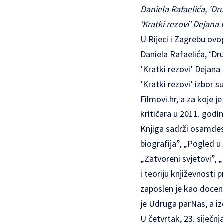
Daniela Rafaelića, ‘Dr
‘Kratki rezovi’ Dejana
U Rijeci i Zagrebu ovo
Daniela Rafaelića, ‘Dr
‘Kratki rezovi’ Dejana 
‘Kratki rezovi’ izbor s
Filmovi.hr, a za koje 
kritičara u 2011. godin
Knjiga sadrži osamdese
biografija”, „Pogled u
„Zatvoreni svjetovi”, 
i teoriju književnosti
zaposlen je kao docent
je Udruga parNas, a i
U četvrtak, 23. siječn