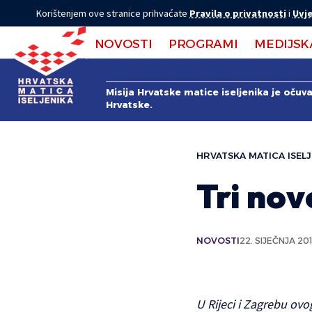
Korištenjem ove stranice prihvaćate
Pravila o privatnosti
i
Uvje
NOVOSTI
PROGRAMI
MEDIJSK
Misija Hrvatske matice iseljenika je očuv
Hrvatske.
HRVATSKA MATICA ISELJ
Tri nov
NOVOSTI
22. SIJEČNJA 201
U Rijeci i Zagrebu ovo