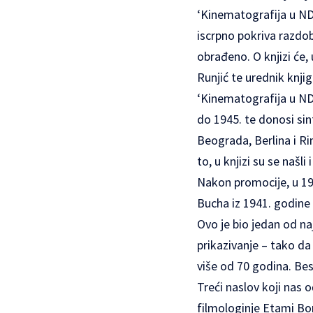
‘Kinematografija u NDH
iscrpno pokriva razdob
obrađeno. O knjizi će, 
Runjić te urednik knji
‘Kinematografija u NDH
do 1945. te donosi si
Beograda, Berlina i Ri
to, u knjizi su se našl
Nakon promocije, u 19 s
Bucha iz 1941. godine
Ovo je bio jedan od na
prikazivanje – tako da
više od 70 godina. Bes
Treći naslov koji nas 
filmologinje Etami Bor