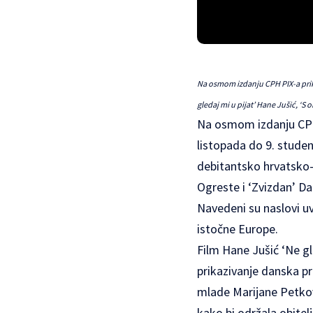
Na osmom izdanju CPH PIX-a prika
gledaj mi u pijat’ Hane Jušić, ‘S
Na osmom izdanju
CP
listopada do 9. studen
debitantsko hrvatsko-d
Ogreste i ‘Zvizdan’ Da
Navedeni su naslovi uv
istočne Europe.
Film Hane Jušić ‘Ne gl
prikazivanje danska pre
mlade Marijane Petkov
kako bi održala obitel