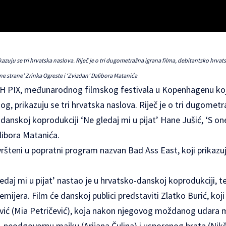
zuju se tri hrvatska naslova. Riječ je o tri dugometražna igrana filma, debitantsko hrva
 one strane’ Zrinka Ogreste i ‘Zvizdan’ Dalibora Matanića
H PIX
, međunarodnog filmskog festivala u Kopenhagenu koj
og, prikazuju se tri hrvatska naslova. Riječ je o tri dugometr
anskoj koprodukciji ‘Ne gledaj mi u pijat’ Hane Jušić, ‘S on
libora Matanića.
ršteni u popratni program nazvan Bad Ass East, koji prikazuj
edaj mi u pijat’ nastao je u hrvatsko-danskoj koprodukciji, t
mijera. Film će danskoj publici predstaviti Zlatko Burić, koji
ić (Mia Petričević), koja nakon njegovog moždanog udara m
j, neodgovornu majku (Arijana Čulina) i usporenog brata (Nikš