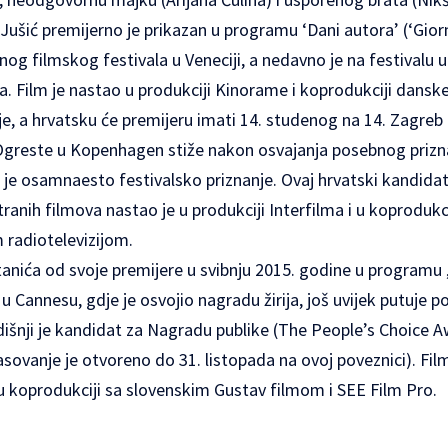
Jušić premijerno je prikazan u programu ‘Dani autora’ (‘Giorn
g filmskog festivala u Veneciji, a nedavno je na festivalu u
ja. Film je nastao u produkciji Kinorame i koprodukciji dansk
je, a hrvatsku će premijeru imati 14. studenog na 14. Zagreb 
 Ogreste u Kopenhagen stiže nakon osvajanja posebnog prizna
 je osamnaesto festivalsko priznanje. Ovaj hrvatski kandida
stranih filmova nastao je u produkciji Interfilma i u koprodukci
radiotelevizijom.
tanića od svoje premijere u svibnju 2015. godine u programu
 u Cannesu, gdje je osvojio nagradu žirija, još uvijek putuj
odišnji je kandidat za Nagradu publike (The People’s Choice 
sovanje je otvoreno do 31. listopada na ovoj poveznici). Fil
u koprodukciji sa slovenskim Gustav filmom i SEE Film Pro.