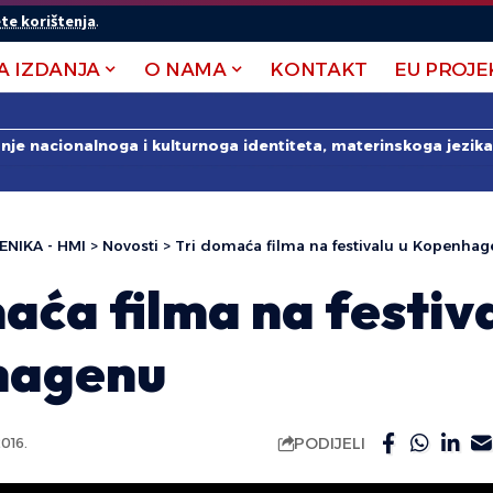
te korištenja
.
A IZDANJA
O NAMA
KONTAKT
EU PROJE
anje nacionalnoga i kulturnoga identiteta, materinskoga jezika 
ENIKA - HMI
>
Novosti
>
Tri domaća filma na festivalu u Kopenha
aća filma na festiva
hagenu
PODIJELI
016.