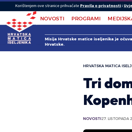
Korištenjem ove stranice prihvaćate
Pravila o privatnosti
i
Uvje
NOVOSTI
PROGRAMI
MEDIJSK
Misija Hrvatske matice iseljenika je očuv
Hrvatske.
HRVATSKA MATICA ISELJ
Tri dom
Kopen
NOVOSTI
27. LISTOPADA 2