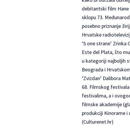
debitantski film Hane 
sklopu 73. Međunarodno
posebno priznanje žiri
Hrvatske radiotelevizi
‘S one strane’ Zrinka
Este del Plata, što mu
u kategoriji najboljih 
Beograda i Hrvatskom 
‘Zvizdan’ Dalibora Ma
68. Filmskog festivala
festivalima, a i ovog
filmske akademije (gla
produkciji Kinorame i 
(Culturenet.hr)