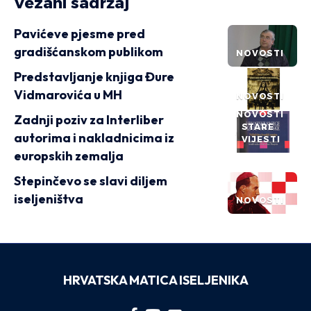
Vezani sadržaj
Pavićeve pjesme pred
gradišćanskom publikom
NOVOSTI
Predstavljanje knjiga Đure
Vidmarovića u MH
NOVOSTI
NOVOSTI
Zadnji poziv za Interliber
STARE
autorima i nakladnicima iz
VIJESTI
europskih zemalja
Stepinčevo se slavi diljem
iseljeništva
NOVOSTI
HRVATSKA MATICA ISELJENIKA