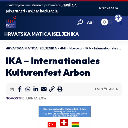
Korištenjem ove stranice prihvaćate
Pravila o
Prihvaćam
privatnosti
i
Uvjete korištenja
.
Open to
Aa
HRVATSKA MATICA ISELJENIKA
HRVATSKA MATICA ISELJENIKA - HMI
>
Novosti
>
IKA – Internationales Kulturenfest Arbon
IKA – Internationales
Kulturenfest Arbon
1 MIN ČITANJA
NOVOSTI
10. LIPNJA 2014.