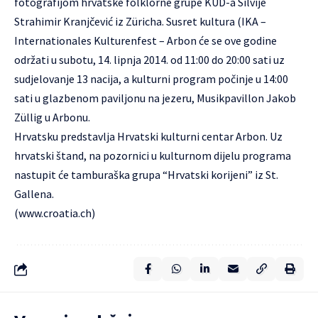
fotografijom hrvatske folklorne grupe KUD-a Silvije
Strahimir Kranjčević iz Züricha. Susret kultura (
IKA
–
Internationales Kulturenfest – Arbon će se ove godine
održati u subotu, 14. lipnja 2014. od 11:00 do 20:00 sati uz
sudjelovanje 13 nacija, a kulturni program počinje u 14:00
sati u glazbenom paviljonu na jezeru, Musikpavillon Jakob
Züllig u Arbonu.
Hrvatsku predstavlja Hrvatski kulturni centar Arbon. Uz
hrvatski štand, na pozornici u kulturnom dijelu programa
nastupit će tamburaška grupa “Hrvatski korijeni” iz St.
Gallena.
(
www.croatia.ch
)