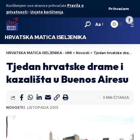
Korištenjem ove stranice prihvaćate
Pravila o
Prihvaćam
privatnosti
i
Uvjete korištenja
.
Open to
Aa
HRVATSKA MATICA ISELJENIKA
HRVATSKA MATICA ISELJENIKA - HMI
>
Novosti
>
Tjedan hrvatske drame i kazališta u Buenos Airesu
Tjedan hrvatske drame i
kazališta u Buenos Airesu
3 MIN ČITANJA
NOVOSTI
3. LISTOPADA 2013.