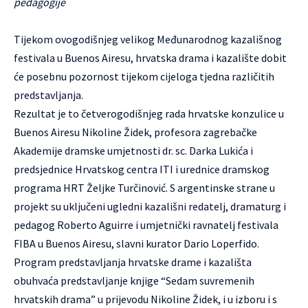
pedagogije
Tijekom ovogodišnjeg velikog Međunarodnog kazališnog
festivala u Buenos Airesu, hrvatska drama i kazalište dobit
će posebnu pozornost tijekom cijeloga tjedna različitih
predstavljanja.
Rezultat je to četverogodišnjeg rada hrvatske konzulice u
Buenos Airesu Nikoline Židek, profesora zagrebačke
Akademije dramske umjetnosti dr. sc. Darka Lukića i
predsjednice Hrvatskog centra ITI i urednice dramskog
programa HRT Željke Turčinović. S argentinske strane u
projekt su uključeni ugledni kazališni redatelj, dramaturg i
pedagog Roberto Aguirre i umjetnički ravnatelj festivala
FIBA u Buenos Airesu, slavni kurator Dario Loperfido.
Program predstavljanja hrvatske drame i kazališta
obuhvaća predstavljanje knjige “Sedam suvremenih
hrvatskih drama” u prijevodu Nikoline Židek, i u izboru i s