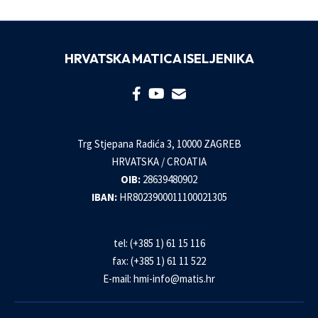
HRVATSKA MATICA ISELJENIKA
Trg Stjepana Radića 3, 10000 ZAGREB
HRVATSKA / CROATIA
OIB:
28639480902
IBAN:
HR8023900011100021305
tel: (+385 1) 61 15 116
fax: (+385 1) 61 11 522
E-mail:
hmi-info@matis.hr