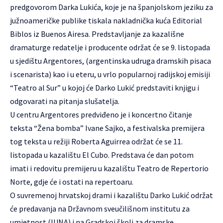
predgovorom Darka Lukića, koje je na španjolskom jeziku za
južnoameričke publike tiskala nakladnička kuća Editorial
Biblos iz Buenos Airesa. Predstavljanje za kazališne
dramaturge redatelje i producente održat će se 9. listopada
u sjedištu Argentores, (argentinska udruga dramskih pisaca
i scenarista) kao i u eteru, u vrlo popularnoj radijskoj emisiji
“Teatro al Sur” u kojoj će Darko Lukić predstaviti knjigu i
odgovarati na pitanja slušatelja.
U centru Argentores predviđeno je i koncertno čitanje
teksta “Žena bomba” Ivane Sajko, a festivalska premijera
tog teksta u režiji Roberta Aguirrea održat će se 11.
listopada u kazalištu El Cubo. Predstava će dan potom
imati i redovitu premijeru u kazalištu Teatro de Repertorio
Norte, gdje će i ostati na repertoaru.
O suvremenoj hrvatskoj drami i kazalištu Darko Lukić održat
će predavanja na Državnom sveučilišnom institutu za
umjetnost (IUNA) i na Gradskoj školi za dramske