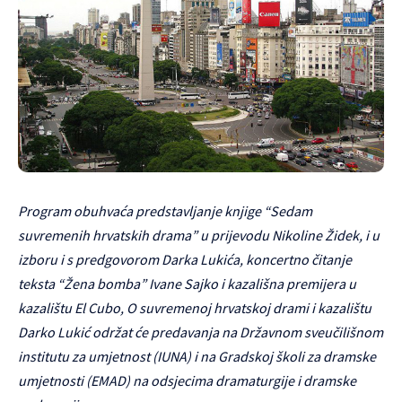
Program obuhvaća predstavljanje knjige “Sedam
suvremenih hrvatskih drama” u prijevodu Nikoline Židek, i u
izboru i s predgovorom Darka Lukića, koncertno čitanje
teksta “Žena bomba” Ivane Sajko i kazališna premijera u
kazalištu El Cubo, O suvremenoj hrvatskoj drami i kazalištu
Darko Lukić održat će predavanja na Državnom sveučilišnom
institutu za umjetnost (IUNA) i na Gradskoj školi za dramske
umjetnosti (EMAD) na odsjecima dramaturgije i dramske