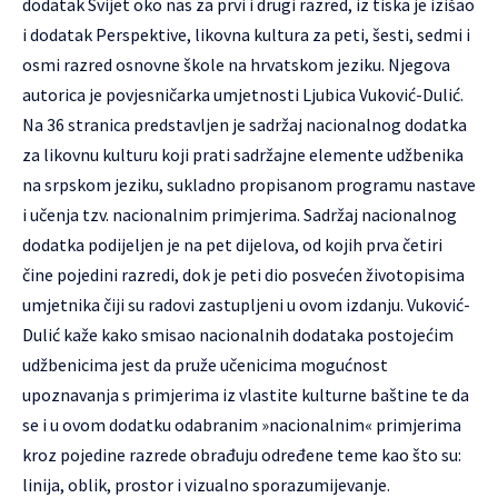
dodatak Svijet oko nas za prvi i drugi razred, iz tiska je izišao
i dodatak Perspektive, likovna kultura za peti, šesti, sedmi i
osmi razred osnovne škole na hrvatskom jeziku. Njegova
autorica je povjesničarka umjetnosti Ljubica Vuković-Dulić.
Na 36 stranica predstavljen je sadržaj nacionalnog dodatka
za likovnu kulturu koji prati sadržajne elemente udžbenika
na srpskom jeziku, sukladno propisanom programu nastave
i učenja tzv. nacionalnim primjerima. Sadržaj nacionalnog
dodatka podijeljen je na pet dijelova, od kojih prva četiri
čine pojedini razredi, dok je peti dio posvećen životopisima
umjetnika čiji su radovi zastupljeni u ovom izdanju. Vuković-
Dulić kaže kako smisao nacionalnih dodataka postojećim
udžbenicima jest da pruže učenicima mogućnost
upoznavanja s primjerima iz vlastite kulturne baštine te da
se i u ovom dodatku odabranim »nacionalnim« primjerima
kroz pojedine razrede obrađuju određene teme kao što su:
linija, oblik, prostor i vizualno sporazumijevanje.