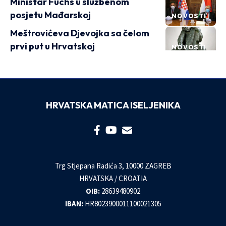
Ministar Fuchs u službenom
posjetu Mađarskoj
NOVOSTI
Meštrovićeva Djevojka sa čelom
prvi put u Hrvatskoj
NOVOSTI
HRVATSKA MATICA ISELJENIKA
Trg Stjepana Radića 3, 10000 ZAGREB
HRVATSKA / CROATIA
OIB:
28639480902
IBAN:
HR8023900011100021305