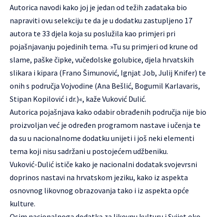
Autorica navodi kako joj je jedan od težih zadataka bio
napraviti ovu selekciju te da je u dodatku zastupljeno 17
autora te 33 djela koja su poslužila kao primjeri pri
pojašnjavanju pojedinih tema. »Tu su primjeri od krune od
slame, paške čipke, vučedolske golubice, djela hrvatskih
slikara i kipara (Frano Šimunović, Ignjat Job, Julij Knifer) te
onih s područja Vojvodine (Ana Bešlić, Bogumil Karlavaris,
Stipan Kopilović i dr.)«, kaže Vuković Dulić.
Autorica pojašnjava kako odabir obrađenih područja nije bio
proizvoljan već je određen programom nastave i učenja te
da su u nacionalnome dodatku unijeti i još neki elementi
tema koji nisu sadržani u postojećem udžbeniku.
Vuković-Dulić ističe kako je nacionalni dodatak svojevrsni
doprinos nastavi na hrvatskom jeziku, kako iz aspekta
osnovnog likovnog obrazovanja tako i iz aspekta opće
kulture.
Osim nacionalnoga dodatka za likovnu kulturu i Svijet oko