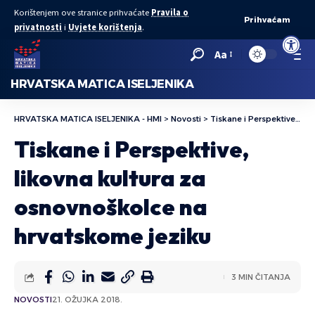
Korištenjem ove stranice prihvaćate
Pravila o
Prihvaćam
privatnosti
i
Uvjete korištenja
.
Open to
Aa
HRVATSKA MATICA ISELJENIKA
HRVATSKA MATICA ISELJENIKA - HMI
>
Novosti
>
Tiskane i Perspektive, likovna kultura za osnovnoškolce na hrvatskome jeziku
Tiskane i Perspektive,
likovna kultura za
osnovnoškolce na
hrvatskome jeziku
3 MIN ČITANJA
NOVOSTI
21. OŽUJKA 2018.