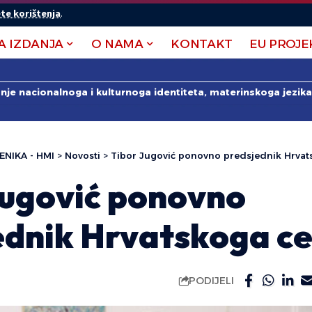
te korištenja
.
A IZDANJA
O NAMA
KONTAKT
EU PROJE
anje nacionalnoga i kulturnoga identiteta, materinskoga jezika 
ENIKA - HMI
>
Novosti
>
Tibor Jugović ponovno predsjednik Hrvat
Jugović ponovno
ednik Hrvatskoga c
PODIJELI