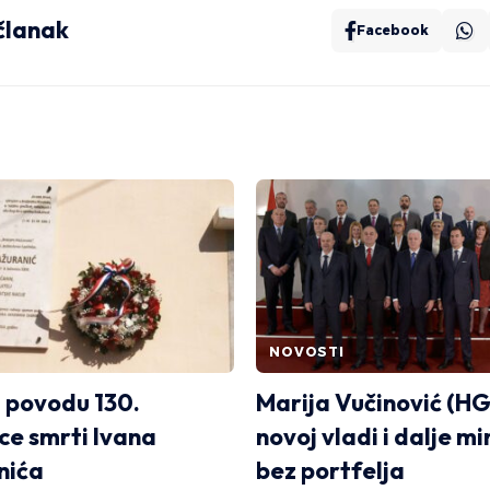
 članak
Facebook
NOVOSTI
u povodu 130.
Marija Vučinović (HGI
ice smrti Ivana
novoj vladi i dalje mi
nića
bez portfelja