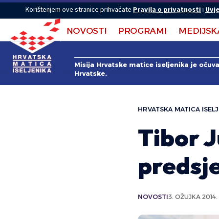
Korištenjem ove stranice prihvaćate
Pravila o privatnosti
i
Uvje
NOVOSTI
PROGRAMI
MEDIJSK
Misija Hrvatske matice iseljenika je očuv
Hrvatske.
HRVATSKA MATICA ISELJ
Tibor 
predsj
NOVOSTI
3. OŽUJKA 2014.