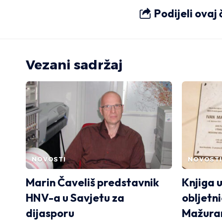
Podijeli ovaj
Vezani sadržaj
NOVOSTI
NOVOSTI
Marin Čaveliš predstavnik
Knjiga 
HNV-a u Savjetu za
obljetn
dijasporu
Mažura