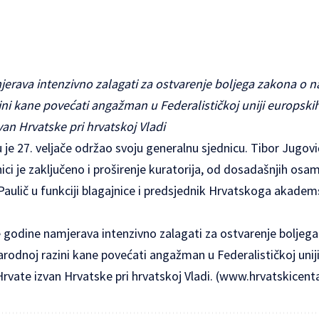
erava intenzivno zalagati za ostvarenje boljega zakona o 
i kane povećati angažman u Federalističkoj uniji europskih
van Hrvatske pri hrvatskoj Vladi
 je 27. veljače održao svoju generalnu sjednicu. Tibor Jugovi
ci je zaključeno i proširenje kuratorija, od dosadašnjih osam,
 Paulič u funkciji blagajnice i predsjednik Hrvatskoga akade
e godine namjerava intenzivno zalagati za ostvarenje bolje
odnoj razini kane povećati angažman u Federalističkoj unij
rvate izvan Hrvatske pri hrvatskoj Vladi. (
www.hrvatskicenta