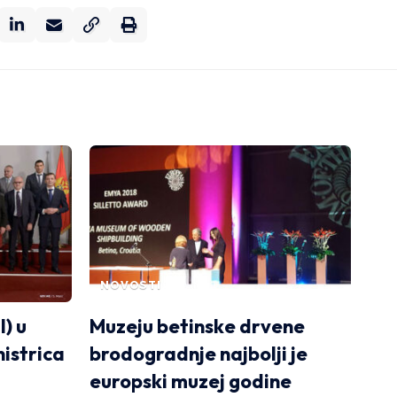
NOVOSTI
) u
Muzeju betinske drvene
nistrica
brodogradnje najbolji je
europski muzej godine