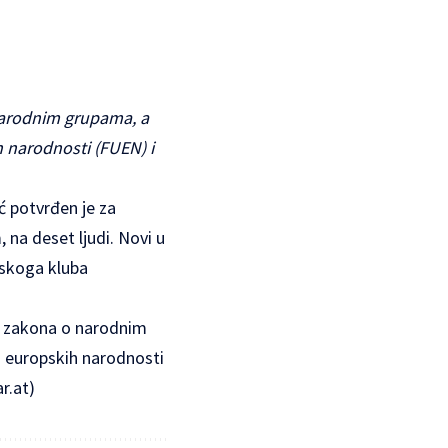
narodnim grupama, a
 narodnosti (FUEN) i
ć potvrđen je za
 na deset ljudi. Novi u
mskoga kluba
ga zakona o narodnim
i europskih narodnosti
r.at
)