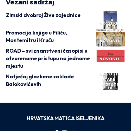
Vezani sadržaj
Zimski dvobroj Žive zajednice
NOVOSTI
Promocija knjige u Filiću,
Montemitru i Kruču
NOVOSTI
ROAD – svi znanstveni časopisi u
otvorenome pristupu na jednome
NOVOSTI
mjestu
NOVOSTI
Natječaj glazbene zaklade
STARE
Balokovićevih
VIJESTI
HRVATSKA MATICA ISELJENIKA