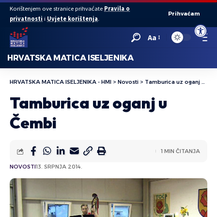
Korištenjem ove stranice prihvaćate
Pravila o
Prihvaćam
privatnosti
i
Uvjete korištenja
.
Open to
Aa
HRVATSKA MATICA ISELJENIKA
HRVATSKA MATICA ISELJENIKA - HMI
>
Novosti
>
Tamburica uz oganj u Čembi
Tamburica uz oganj u
Čembi
1 MIN ČITANJA
NOVOSTI
13. SRPNJA 2014.