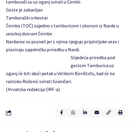
tamburaši su uz oganj svirali u Čembi.
Goste je zabavljao
Tamburaški orkestar
Čemba (TOČ) zajedno s tamburicom i zborom iz Narde u
seoskoj dvorani Čembe.
Nardance su pozvali jer s njima njeguju prijateljske veze i
planiraju zajedničku priredbu u Nardi.
Slijedeća priredba pod
geslom Tamburica uz
oganj će biti idući petak u Velikom Borištofu, kad će na
rastoku Roženić svirati Graničari.
(Hrvatska redakcija ORF-a)