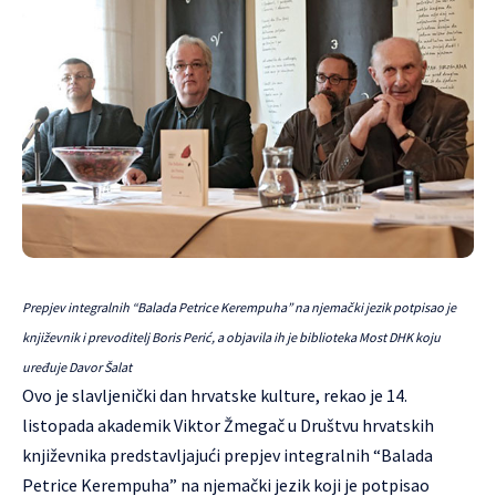
Prepjev integralnih “Balada Petrice Kerempuha” na njemački jezik potpisao je
književnik i prevoditelj Boris Perić, a objavila ih je biblioteka Most DHK koju
uređuje Davor Šalat
Ovo je slavljenički dan hrvatske kulture, rekao je 14.
listopada akademik Viktor Žmegač u Društvu hrvatskih
književnika predstavljajući prepjev integralnih “Balada
Petrice Kerempuha” na njemački jezik koji je potpisao