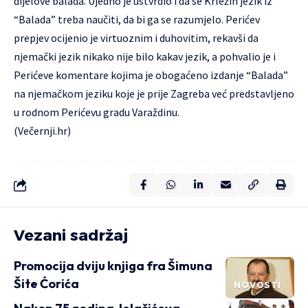
dijelove balada. Ujedno je ustvrdio i da se Krležin jezik iz
“Balada” treba naučiti, da bi ga se razumjelo. Perićev
prepjev ocijenio je virtuoznim i duhovitim, rekavši da
njemački jezik nikako nije bilo kakav jezik, a pohvalio je i
Perićeve komentare kojima je obogaćeno izdanje “Balada”
na njemačkom jeziku koje je prije Zagreba već predstavljeno
u rodnom Perićevu gradu Varaždinu.
(Večernji.hr)
Vezani sadržaj
Promocija dviju knjiga fra Šimuna
Šite Ćorića
NOVOSTI