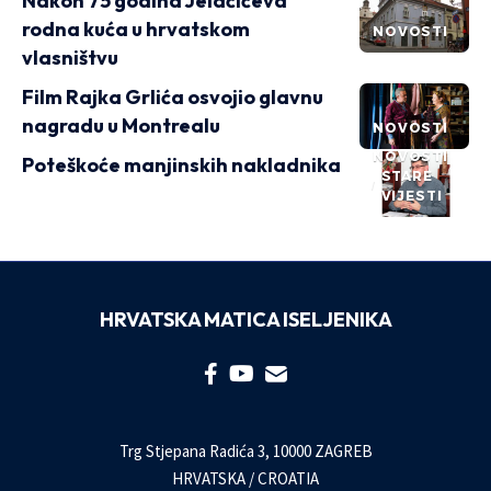
Nakon 75 godina Jelačićeva
rodna kuća u hrvatskom
NOVOSTI
vlasništvu
Film Rajka Grlića osvojio glavnu
nagradu u Montrealu
NOVOSTI
NOVOSTI
Poteškoće manjinskih nakladnika
STARE
VIJESTI
HRVATSKA MATICA ISELJENIKA
Trg Stjepana Radića 3, 10000 ZAGREB
HRVATSKA / CROATIA