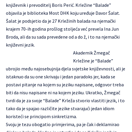
književnik i prevoditelj Boris Perić. Krležine “Balade”
objavila je biblioteka Most DHK koju uređuje Davor Šalat.
Šalat je podsjetio da je 27 Krležinih balada na njemački
krajem 70-ih godina prošlog stoljeća već prevela Ina Jun
Broda, ali da su sada prevedene od a do ž, i to na njemački
književni jezik.
Akademik Žmegač
Krležine je “Balade”
ubrojio među najosebujnija djela svjetske književnosti, ali je
istaknuo da su one skrivaju i jedan paradoks jer, kada se
postavi pitanje na kojem su jeziku napisane, odgovor treba
biti da nisu napisane ni na kojem jeziku. Ukratko, Žmegač
tvrdi da je za svoje “Balade” Krleža stvorio vlastiti jezik, i to
tako da je spajao različite jezike stvarajući jedan idiom
koristeći se principom sinkretizma.
Svoju je tezu obogatio primjerima, pa je čak i deklamirao