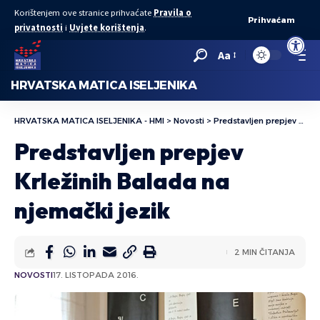
Korištenjem ove stranice prihvaćate
Pravila o
Prihvaćam
privatnosti
i
Uvjete korištenja
.
Open to
Aa
HRVATSKA MATICA ISELJENIKA
HRVATSKA MATICA ISELJENIKA - HMI
>
Novosti
>
Predstavljen prepjev Krležinih Balada na njemački jezik
Predstavljen prepjev
Krležinih Balada na
njemački jezik
2 MIN ČITANJA
NOVOSTI
17. LISTOPADA 2016.