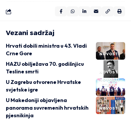
Vezani sadržaj
Hrvati dobili ministra u 43. Vladi
Crne Gore
NOVOSTI
HAZU obilježava 70. godišnjicu
Tesline smrti
NOVOSTI
NOVOSTI
U Zagrebu otvorene Hrvatske
STARE
svjetske igre
VIJESTI
U Makedoniji objavljena
panorama suvremenih hrvatskih
NOVOSTI
pjesnikinja