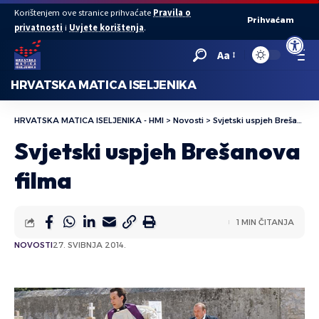
Korištenjem ove stranice prihvaćate
Pravila o
Prihvaćam
privatnosti
i
Uvjete korištenja
.
Open to
Aa
HRVATSKA MATICA ISELJENIKA
HRVATSKA MATICA ISELJENIKA - HMI
>
Novosti
>
Svjetski uspjeh Brešanova filma
Svjetski uspjeh Brešanova
filma
1 MIN ČITANJA
NOVOSTI
27. SVIBNJA 2014.