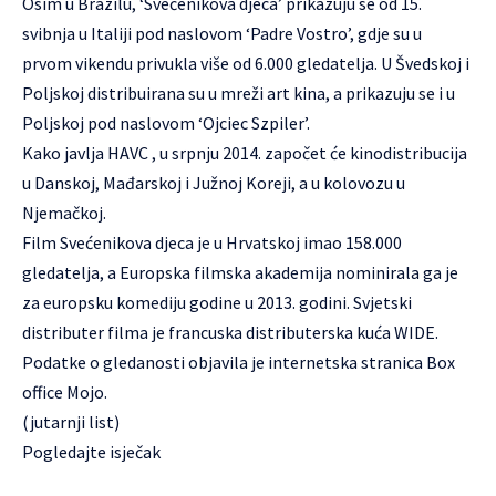
Osim u Brazilu, ‘Svećenikova djeca’ prikazuju se od 15.
svibnja u Italiji pod naslovom ‘Padre Vostro’, gdje su u
prvom vikendu privukla više od 6.000 gledatelja. U Švedskoj i
Poljskoj distribuirana su u mreži art kina, a prikazuju se i u
Poljskoj pod naslovom ‘Ojciec Szpiler’.
Kako javlja HAVC , u srpnju 2014. započet će kinodistribucija
u Danskoj, Mađarskoj i Južnoj Koreji, a u kolovozu u
Njemačkoj.
Film Svećenikova djeca je u Hrvatskoj imao 158.000
gledatelja, a Europska filmska akademija nominirala ga je
za europsku komediju godine u 2013. godini. Svjetski
distributer filma je francuska distributerska kuća WIDE.
Podatke o gledanosti objavila je internetska stranica
Box
office Mojo
.
(jutarnji list)
Pogledajte isječak