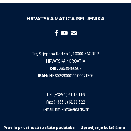
HRVATSKA MATICA ISELJENIKA
Trg Stjepana Radića 3, 10000 ZAGREB
HRVATSKA / CROATIA
OIB:
28639480902
IBAN:
HR8023900011100021305
tel: (+385 1) 61 15 116
fax: (+385 1) 61 11 522
E-mail:
hmi-info@matis.hr
Pravila privatnosti i zaštite podataka
Upravljanje kolačićima