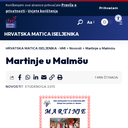
Korištenjem ove stranice prihvaćate
Pravila o
Prihvaćam
privatnosti
i
Uvjete korištenja
.
Open to
Aa
HRVATSKA MATICA ISELJENIKA
HRVATSKA MATICA ISELJENIKA - HMI
>
Novosti
>
Martinje u Malmöu
Martinje u Malmöu
1 MIN ČITANJA
NOVOSTI
7. STUDENOGA 2013.