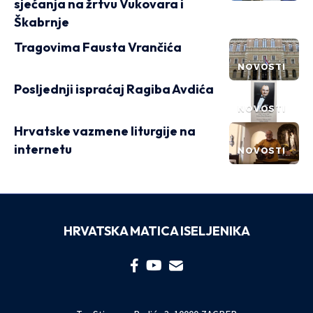
sjećanja na žrtvu Vukovara i
Škabrnje
Tragovima Fausta Vrančića
NOVOSTI
Posljednji ispraćaj Ragiba Avdića
NOVOSTI
Hrvatske vazmene liturgije na
internetu
NOVOSTI
HRVATSKA MATICA ISELJENIKA