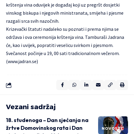
krštenja vina oduvijek je događaj koji uz pregršt dosjetki
vinskog biskupa i njegovih ministranata, smijeha i pjesme
razgali srca svih nazočnih.
Krizevački štatuti nadaleko su poznati i prema njima se
održava i ova ceremonija krštenja vina. Tamburaši Jadrana
će, kao i uvijek, popratiti veselicu svirkom i pjesmom.
Svečanost počinje u 19, 00 sati tradicionalnom večerom.
(
www.jadran.se
)
Vezani sadržaj
18. studenoga – Dan sjećanja na
žrtve Domovinskog rata i Dan
NOVOSTI