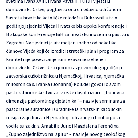
svetima Ivana XXIII. i Ivana Pavla II. Tu su i vijesti iz
domovinske Crkve, poglavito ona o nedavno održanom
Susretu hrvatske katoličke mladeži u Dubrovniku te o
godišnjoj sjednici Vijeća Hrvatske biskupske konferencije i
Biskupske konferencije BiH za hrvatsku inozemnu pastvu u
Zagrebu. Na sjednici je utemeljen i odbor od nekoliko
članova Vijeća koji će izraditi strateški plan i program za
kvalitetnije povezivanje i umrežavanje iseljene i
domovinske Crkve. U iscrpnom razgovoru dugogodišnja
zatvorska dušobrižnica u Njemačkoj, Hrvatica, njemačka
milosrdnica s. Ivanka (Johanna) Koluder govori o svom
pastoralnom iskustvu zatvorske dušobrižnice. „Duhovna
dimenzija pastoralnog djelatnika“ – naziv je seminara za
pastoralne suradnice i suradnike iz hrvatskih katoličkih
misija i zajednica u Njemačkoj, održanog u Limburgu, a
vodile su ga dr. s. Amabilis Jurić i Magdalena Ferenčina.
„Župno zajedništvo na ispitu“ – naziv je novog teološkog