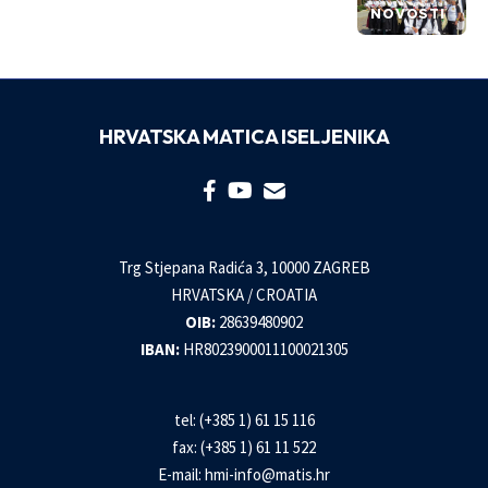
NOVOSTI
HRVATSKA MATICA ISELJENIKA
Trg Stjepana Radića 3, 10000 ZAGREB
HRVATSKA / CROATIA
OIB:
28639480902
IBAN:
HR8023900011100021305
tel: (+385 1) 61 15 116
fax: (+385 1) 61 11 522
E-mail:
hmi-info@matis.hr