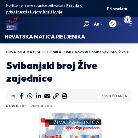
Korištenjem ove stranice prihvaćate
Pravila o
Prihvaćam
privatnosti
i
Uvjete korištenja
.
Open to
Aa
HRVATSKA MATICA ISELJENIKA
HRVATSKA MATICA ISELJENIKA - HMI
>
Novosti
>
Svibanjski broj Žive zajednice
Svibanjski broj Žive
zajednice
3 MIN ČITANJA
NOVOSTI
12. SVIBNJA 2014.