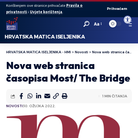
Korištenjem ove stranice prihvaćate
Pravila o
Prihvaćam
privatnosti
i
Uvjete korištenja
.
Open to
Aa
HRVATSKA MATICA ISELJENIKA
HRVATSKA MATICA ISELJENIKA - HMI
>
Novosti
>
Nova web stranica časopisa Most/ The Bridge
Nova web stranica
časopisa Most/ The Bridge
1 MIN ČITANJA
NOVOSTI
30. OŽUJKA 2022.