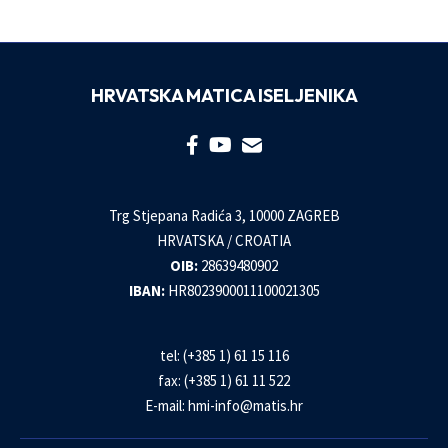
HRVATSKA MATICA ISELJENIKA
Trg Stjepana Radića 3, 10000 ZAGREB
HRVATSKA / CROATIA
OIB:
28639480902
IBAN:
HR8023900011100021305
tel: (+385 1) 61 15 116
fax: (+385 1) 61 11 522
E-mail:
hmi-info@matis.hr