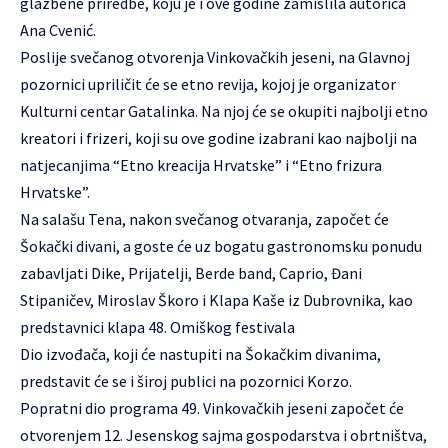
glazbene priredbe, koju je i ove godine zamislila autorica
Ana Cvenić.
Poslije svečanog otvorenja Vinkovačkih jeseni, na Glavnoj
pozornici upriličit će se etno revija, kojoj je organizator
Kulturni centar Gatalinka. Na njoj će se okupiti najbolji etno
kreatori i frizeri, koji su ove godine izabrani kao najbolji na
natjecanjima “Etno kreacija Hrvatske” i “Etno frizura
Hrvatske”.
Na salašu Tena, nakon svečanog otvaranja, započet će
Šokački divani, a goste će uz bogatu gastronomsku ponudu
zabavljati Dike, Prijatelji, Berde band, Caprio, Đani
Stipaničev, Miroslav Škoro i Klapa Kaše iz Dubrovnika, kao
predstavnici klapa 48. Omiškog festivala
Dio izvođača, koji će nastupiti na Šokačkim divanima,
predstavit će se i široj publici na pozornici Korzo.
Popratni dio programa 49. Vinkovačkih jeseni započet će
otvorenjem 12. Jesenskog sajma gospodarstva i obrtništva,