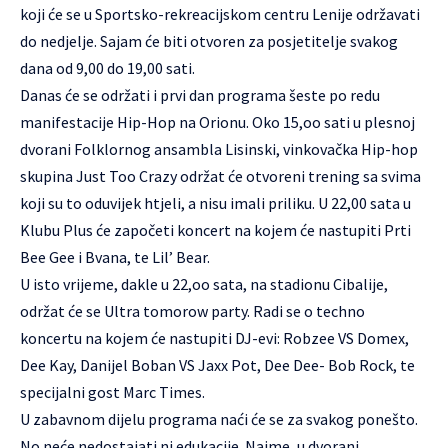
koji će se u Sportsko-rekreacijskom centru Lenije održavati
do nedjelje. Sajam će biti otvoren za posjetitelje svakog
dana od 9,00 do 19,00 sati.
Danas će se održati i prvi dan programa šeste po redu
manifestacije Hip-Hop na Orionu. Oko 15,oo sati u plesnoj
dvorani Folklornog ansambla Lisinski, vinkovačka Hip-hop
skupina Just Too Crazy održat će otvoreni trening sa svima
koji su to oduvijek htjeli, a nisu imali priliku. U 22,00 sata u
Klubu Plus će započeti koncert na kojem će nastupiti Prti
Bee Gee i Bvana, te Lil’ Bear.
U isto vrijeme, dakle u 22,oo sata, na stadionu Cibalije,
održat će se Ultra tomorow party. Radi se o techno
koncertu na kojem će nastupiti DJ-evi: Robzee VS Domex,
Dee Kay, Danijel Boban VS Jaxx Pot, Dee Dee- Bob Rock, te
specijalni gost Marc Times.
U zabavnom dijelu programa naći će se za svakog ponešto.
No neće nedostajati ni edukacije. Naime, u dvorani