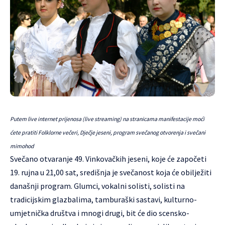
Putem live internet prijenosa (live streaming) na stranicama manifestacije moći
ćete pratiti Folklorne večeri, Dječje jeseni, program svečanog otvorenja i svečani
mimohod
Svečano otvaranje 49. Vinkovačkih jeseni, koje će započeti
19. rujna u 21,00 sat, središnja je svečanost koja će obilježiti
današnji program. Glumci, vokalni solisti, solisti na
tradicijskim glazbalima, tamburaški sastavi, kulturno-
umjetnička društva i mnogi drugi, bit će dio scensko-