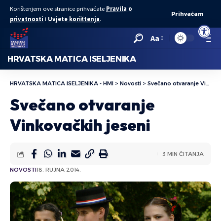
Korištenjem ove stranice prihvaćate
Pravila o
Prihvaćam
privatnosti
i
Uvjete korištenja
.
Open to
Aa
HRVATSKA MATICA ISELJENIKA
HRVATSKA MATICA ISELJENIKA - HMI
>
Novosti
>
Svečano otvaranje Vinkovačkih jeseni
Svečano otvaranje
Vinkovačkih jeseni
3 MIN ČITANJA
NOVOSTI
18. RUJNA 2014.