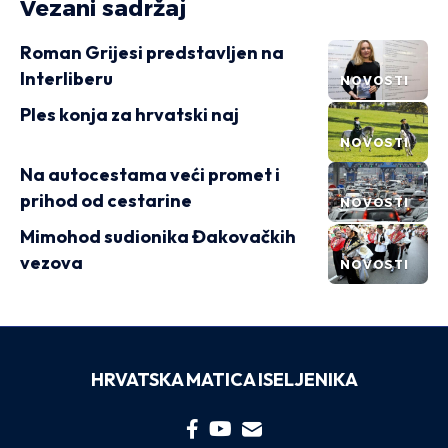
Vezani sadržaj
Roman Grijesi predstavljen na
Interliberu
NOVOSTI
Ples konja za hrvatski naj
NOVOSTI
Na autocestama veći promet i
prihod od cestarine
NOVOSTI
Mimohod sudionika Đakovačkih
vezova
NOVOSTI
HRVATSKA MATICA ISELJENIKA