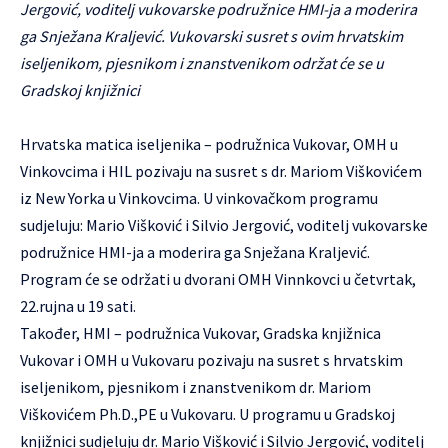
Jergović, voditelj vukovarske podružnice HMI-ja a moderira
ga Snježana Kraljević. Vukovarski susret s ovim hrvatskim
iseljenikom, pjesnikom i znanstvenikom održat će se u
Gradskoj knjižnici
Hrvatska matica iseljenika – podružnica Vukovar, OMH u
Vinkovcima i HIL pozivaju na susret s dr. Mariom Viškovićem
iz New Yorka u Vinkovcima. U vinkovačkom programu
sudjeluju: Mario Višković i Silvio Jergović, voditelj vukovarske
podružnice HMI-ja a moderira ga Snježana Kraljević.
Program će se održati u dvorani OMH Vinnkovci u četvrtak,
22.rujna u 19 sati.
Također, HMI – podružnica Vukovar, Gradska knjižnica
Vukovar i OMH u Vukovaru pozivaju na susret s hrvatskim
iseljenikom, pjesnikom i znanstvenikom dr. Mariom
Viškovićem Ph.D.,PE u Vukovaru. U programu u Gradskoj
knjižnici sudjeluju dr. Mario Višković i Silvio Jergović, voditelj