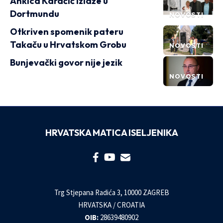
Ankica Karačić izlaže u
Dortmundu
NOVOSTI
Otkriven spomenik pateru
Takaču u Hrvatskom Grobu
NOVOSTI
Bunjevački govor nije jezik
NOVOSTI
HRVATSKA MATICA ISELJENIKA
Trg Stjepana Radića 3, 10000 ZAGREB
HRVATSKA / CROATIA
OIB:
28639480902