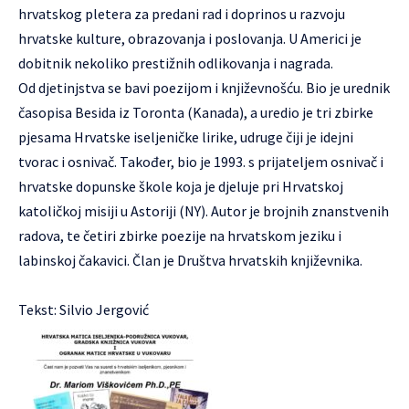
hrvatskog pletera za predani rad i doprinos u razvoju
hrvatske kulture, obrazovanja i poslovanja. U Americi je
dobitnik nekoliko prestižnih odlikovanja i nagrada.
Od djetinjstva se bavi poezijom i književnošću. Bio je urednik
časopisa Besida iz Toronta (Kanada), a uredio je tri zbirke
pjesama Hrvatske iseljeničke lirike, udruge čiji je idejni
tvorac i osnivač. Također, bio je 1993. s prijateljem osnivač i
hrvatske dopunske škole koja je djeluje pri Hrvatskoj
katoličkoj misiji u Astoriji (NY). Autor je brojnih znanstvenih
radova, te četiri zbirke poezije na hrvatskom jeziku i
labinskoj čakavici. Član je Društva hrvatskih književnika.
Tekst: Silvio Jergović