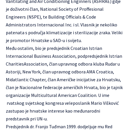
Vantilating and Air Conditioning Enginners (ASHRAE) gdje
je doživotni član, National Society of Proffesional
Engineers (NSPE), te Building Officials & Code
Administrators Internacional Inc. i sl. Vlasnik je nekoliko
patenata s područja klimatizacije i sterilizacije zraka. Veliki
je promotor Hrvatske u SAD-u i svijetu.
Među ostalim, bio je predsjednik Croatian Istrian
Internacional Business Association, podpredsjednik Istrian
CharitiesAssociation, član upravnog odbora kluba Rudar u
Astoriji, New York, član upravnog odbora AMA Croatica,
Midatlantic Chapter, član Američke inicijative za Hrvatsku,
član je Nacionalne federacije američkih Hrvata, bio je tajnik
organizacije Multicultural American Coalition. U ime
rvatskog svjetskog kongresa veleposlanik Mario Višković
zastupao je hrvatske interese kao međunarodni
predstavnik pri UN-u.
Predsjednik dr. Franjo Tuđman 1999. dodjeljuje mu Red