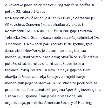
vukovarske podružnice Matice. Program će se održati u
petak, 23. rujna u 17.sati.
Dr. Mario Višković rođen je u Labinu 1949., a odrastao je u
Viškovićima. Osnovnu školu pohađao u Vlakovu i
Koromačnu. Od 1964. do 1968. živi u Puli gdje završava
Tehničku školu. Godinu dana studira na višoj tehničkoj školi
u Mariboru. U New York (SAD) odlazi 1970. godine, gdje i
danas živi.U New Yorku je diplomirao i magistrirao
mehaniku, doktorirao inženjering okoliša te u više država
položio stručni profesionalni ispit. Zaposlio se u
farmaceutskoj industriji u New Jerseyju gdje do 1989.
obavlja dužnost voditelja Sekcije za projektiranje
mehaničkih pogona Merck&Co. Inc. Vlastito poduzeće za
projektiranje farmaceutskih pogona Apex Engineering Inc.
Osniva 1988. godine. Član je više profesionalnih
organizacija, primjerice American Society of Heating,