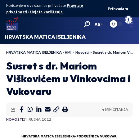
Korištenjem ove stranice prihvaćate
Pravila o
Prihvaćam
privatnosti
i
Uvjete korištenja
.
Open to
Aa
HRVATSKA MATICA ISELJENIKA
HRVATSKA MATICA ISELJENIKA - HMI
>
Novosti
>
Susret s dr. Mariom Viškovićem u Vinkovcima i Vukovaru
Susret s dr. Mariom
Viškovićem u Vinkovcima i
Vukovaru
4 MIN ČITANJA
NOVOSTI
21. RUJNA 2022.