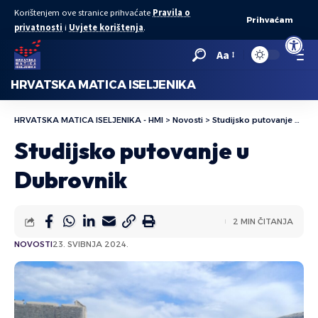
Korištenjem ove stranice prihvaćate
Pravila o
Prihvaćam
privatnosti
i
Uvjete korištenja
.
Open to
Aa
HRVATSKA MATICA ISELJENIKA
HRVATSKA MATICA ISELJENIKA - HMI
>
Novosti
>
Studijsko putovanje u Dubrovnik
Studijsko putovanje u
Dubrovnik
2 MIN ČITANJA
NOVOSTI
23. SVIBNJA 2024.