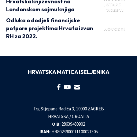
Hrvatska književnost na
STARE
Londonskom sajmu knjiga
VIJESTI
Odluka o dodjeli financijske
potpore projektima Hrvata izvan
NOVOSTI
RH za 2022.
HRVATSKA MATICA ISELJENIKA
Trg Stjepana Radića 3, 10000 ZAGREB
HRVATSKA / CROATIA
OIB:
28639480902
IBAN:
HR8023900011100021305