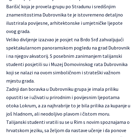
Barišić koja je provela grupu po Stradunu i središnjim
znamenitostima Dubrovnika te je istovremeno detaljno
ilustrirala povijesne, arhitektonske i umjetničke ljepote
ovog grada.
Veliko divljenje izazvao je posjet na Brdo Srđ zahvaljujući
spektakularnom panoramskom pogledu na grad Dubrovnik
i na njegov akvatorij. S posebnim zanimanjem talijanski
studenti posjetili su i Muzej Domovinskog rata Dubrovnika
koji se nalazi na ovom simboličnom i strateški važnom
mjestu grada.
Zadnji dan boravka u Dubrovniku grupa je imala priliku
opustiti se i uživati u prirodnim i povijesnim ljepotama
otoka Lokrum, a za najhrabrije to je bila prilika za kupanje u
još hladnom, ali neodoljivo plavom i čistom moru.
Talijanski studenti vratili su se u Rim s novim spoznajama o
hrvatskom jeziku, sa željom da nastave učenje i da ponove