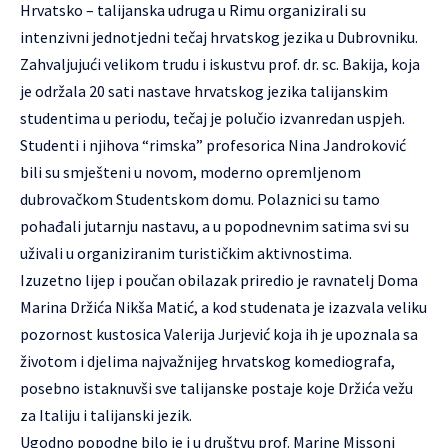
Hrvatsko – talijanska udruga u Rimu organizirali su
intenzivni jednotjedni tečaj hrvatskog jezika u Dubrovniku.
Zahvaljujući velikom trudu i iskustvu prof. dr. sc. Bakija, koja
je održala 20 sati nastave hrvatskog jezika talijanskim
studentima u periodu, tečaj je polučio izvanredan uspjeh.
Studenti i njihova “rimska” profesorica Nina Jandroković
bili su smješteni u novom, moderno opremljenom
dubrovačkom Studentskom domu. Polaznici su tamo
pohađali jutarnju nastavu, a u popodnevnim satima svi su
uživali u organiziranim turističkim aktivnostima.
Izuzetno lijep i poučan obilazak priredio je ravnatelj Doma
Marina Držića Nikša Matić, a kod studenata je izazvala veliku
pozornost kustosica Valerija Jurjević koja ih je upoznala sa
životom i djelima najvažnijeg hrvatskog komediografa,
posebno istaknuvši sve talijanske postaje koje Držića vežu
za Italiju i talijanski jezik.
Ugodno popodne bilo je i u društvu prof. Marine Missoni