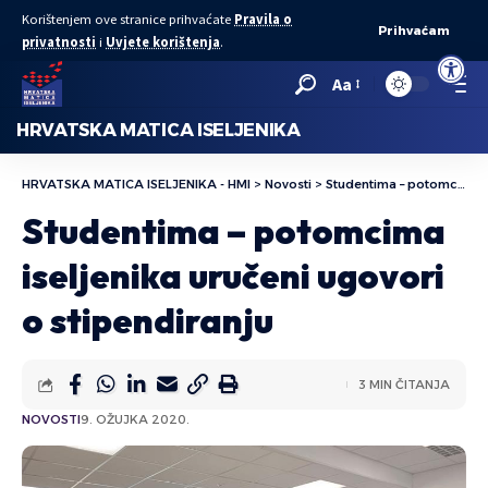
Korištenjem ove stranice prihvaćate
Pravila o
Prihvaćam
privatnosti
i
Uvjete korištenja
.
Open to
Aa
HRVATSKA MATICA ISELJENIKA
HRVATSKA MATICA ISELJENIKA - HMI
>
Novosti
>
Studentima – potomcima iseljenika uručeni ugovori o stipendiranju
Studentima – potomcima
iseljenika uručeni ugovori
o stipendiranju
3 MIN ČITANJA
NOVOSTI
9. OŽUJKA 2020.