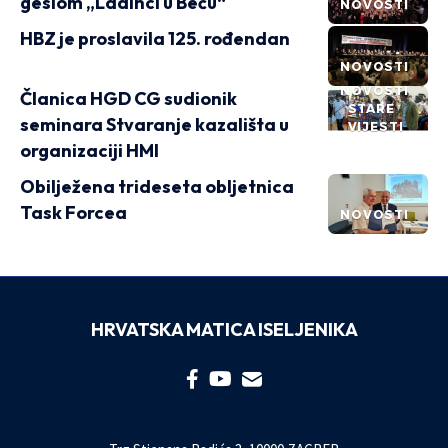
geslom „Ladinci u Beču“
NOVOSTI
HBZ je proslavila 125. rođendan
NOVOSTI
NOVOSTI
Članica HGD CG sudionik
STARE
seminara Stvaranje kazališta u
VIJESTI
organizaciji HMI
Obilježena trideseta obljetnica
Task Forcea
NOVOSTI
HRVATSKA MATICA ISELJENIKA