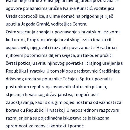
Nazočne je u ime Središnjeg državnog ureda pozdravila te
ugovore polaznicima uručila Ivanka Kunštić, voditeljica
Ureda dobrodošlice, a u ime domaćina prigodnu je riječ
uputila Jagoda Granić, voditeljica Centra.
Osim stjecanja znanja i upoznavanja s hrvatskim jezikom i
kulturom, Program učenja hrvatskog jezika ima za cilj
uspostaviti, njegovati i razvijati povezanost s Hrvatima i
njihovim potomcima diljem svijeta, ali također pružiti
čvrsti poticaj u svrhu njihovog povratka i trajnog useljenja u
Republiku Hrvatsku. U tom sklopu predstavnici Središnjeg
državnog ureda su polaznike Tečaja u Splitu upoznali s
postupkom reguliranja osnovnih statusnih pitanja,
stjecanja hrvatskog državljanstva, mogućnosti
zapošljavanja, kao i s drugim pojedinostima od važnosti za
boravak u Republici Hrvatskoj. U neposrednom razgovoru
razmijenjena su pojedinačna iskustava te je iskazana
spremnost za redoviti kontakt i pomoć.