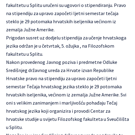
fakultetu u Splitu uručeni su ugovori o stipendiranju. Pravo
na stipendiju za upravo započeti ljetni semestar tečaja
steklo je 29 potomaka hrvatskih iseljenika većinom iz
zemalja Južne Amerike.
Prigodan susret uz dodjelu stipendija za učenje hrvatskoga
jezika održan je u četvrtak, 5. ožujka , na Filozofskom
fakultetu u Splitu.
Nakon provedenog Javnog poziva i predmetne Odluke
Središnjeg državnog ureda za Hrvate izvan Republike
Hrvatske pravo na stipendiju za upravo započeti ljetni
semestar Tečaja hrvatskog jezika steklo je 29 potomaka
hrvatskih iseljenika, većinom iz zemalja Južne Amerike. Svi
oni s velikim zanimanjem i marljivošću pohađaju Tečaj
hrvatskog jezika koji organizira i provodi Centar za
hrvatske studije u svijetu Filozofskog fakulteta u Sveučilišta
u Splitu.