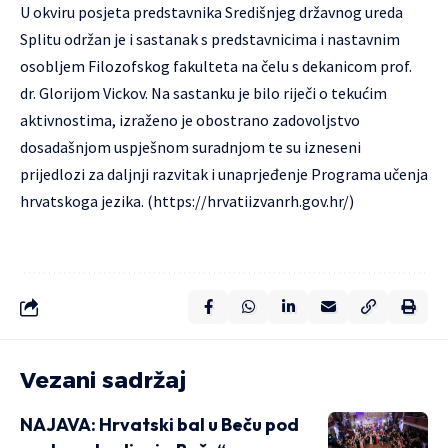
U okviru posjeta predstavnika Središnjeg državnog ureda
Splitu održan je i sastanak s predstavnicima i nastavnim
osobljem Filozofskog fakulteta na čelu s dekanicom prof.
dr. Glorijom Vickov. Na sastanku je bilo riječi o tekućim
aktivnostima, izraženo je obostrano zadovoljstvo
dosadašnjom uspješnom suradnjom te su izneseni
prijedlozi za daljnji razvitak i unaprjeđenje Programa učenja
hrvatskoga jezika. (
https://hrvatiizvanrh.gov.hr/
)
Vezani sadržaj
NAJAVA: Hrvatski bal u Beču pod