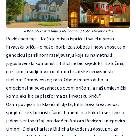
–
Kompleks Arts Villa u Melbournu / Foto: Majestic Film
Ravić nadodaje: “Naša je misija ispričati svijetu pravu
hrvatsku priču – o našoj borbi za slobodu i neovisnost te o
genocidu i prisilnom raseljavanju koje su nametnuli
jugoslavenski komunisti. Billich je bio svjedok tih zločina,
dok sam ja sudjelovao u obrani hrvatske neovisnosti
tijekom Domovinskog rata. Oboje imamo duboku
emocionalnu povezanost s ovom pričom, a naš umjetnički
kompleks bit će platforma za Hrvatsku priću.”
Osim povijesnih i klasičnih djela, Billichova kreativnost
spojit će se s futurističkim elementima kako bi se stvorio
jedinstveni sadržaj, predvođen Antom Ravićem i njegovim
timom. Djela Charlesa Billicha također su dostupna za