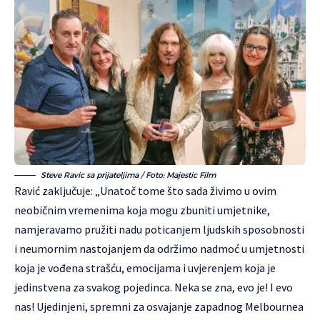
Steve Ravic sa prijateljima / Foto: Majestic Film
Ravić zaključuje: „Unatoč tome što sada živimo u ovim
neobičnim vremenima koja mogu zbuniti umjetnike,
namjeravamo pružiti nadu poticanjem ljudskih sposobnosti
i neumornim nastojanjem da održimo nadmoć u umjetnosti
koja je vođena strašću, emocijama i uvjerenjem koja je
jedinstvena za svakog pojedinca. Neka se zna, evo je! I evo
nas! Ujedinjeni, spremni za osvajanje zapadnog Melbournea