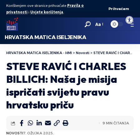
Korištenjem ove stranice prihvaćate
Pravila o
Prihvaćam
privatnosti
i
Uvjete korištenja
.
Open to
Aa
HRVATSKA MATICA ISELJENIKA
HRVATSKA MATICA ISELJENIKA - HMI
>
Novosti
>
STEVE RAVIĆ I CHARLES BILLICH: Naša je misija ispričati svijetu pravu hrvatsku priču
STEVE RAVIĆ I CHARLES
BILLICH: Naša je misija
ispričati svijetu pravu
hrvatsku priču
9 MIN ČITANJA
NOVOSTI
7. OŽUJKA 2025.