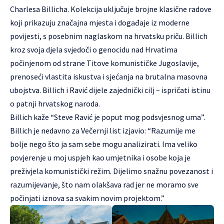
Charlesa Billicha. Kolekcija uključuje brojne klasične radove
koji prikazuju značajna mjesta i događaje iz moderne
povijesti, s posebnim naglaskom na hrvatsku priču. Billich
kroz svoja djela svjedoči o genocidu nad Hrvatima
počinjenom od strane Titove komunističke Jugoslavije,
prenoseći vlastita iskustva i sjećanja na brutalna masovna
ubojstva. Billich i Ravić dijele zajednički cilj – ispričati istinu
o patnji hrvatskog naroda.
Billich kaže “Steve Ravić je poput mog podsvjesnog uma”.
Billich je nedavno za Večernji list izjavio: “Razumije me
bolje nego što ja sam sebe mogu analizirati. Ima veliko
povjerenje u moj uspjeh kao umjetnika i osobe koja je
preživjela komunistički režim. Dijelimo snažnu povezanost i
razumijevanje, što nam olakšava rad jer ne moramo sve
počinjati iznova sa svakim novim projektom.”