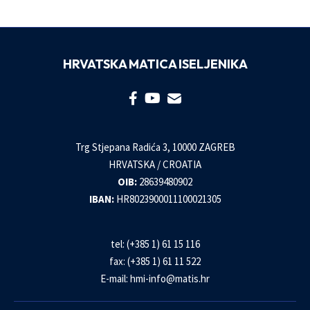
HRVATSKA MATICA ISELJENIKA
Trg Stjepana Radića 3, 10000 ZAGREB
HRVATSKA / CROATIA
OIB:
28639480902
IBAN:
HR8023900011100021305
tel: (+385 1) 61 15 116
fax: (+385 1) 61 11 522
E-mail:
hmi-info@matis.hr