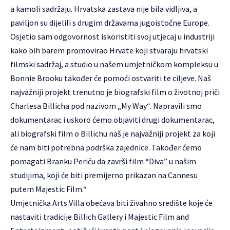
a kamoli sadržaju. Hrvatska zastava nije bila vidljiva, a
paviljon su dijelili s drugim državama jugoistočne Europe.
Osjetio sam odgovornost iskoristiti svoj utjecaj u industriji
kako bih barem promovirao Hrvate koji stvaraju hrvatski
filmski sadržaj, a studio u našem umjetničkom kompleksu u
Bonnie Brooku također će pomoći ostvariti te ciljeve. Naš
najvažniji projekt trenutno je biografski film o životnoj priči
Charlesa Billicha pod nazivom „My Way“. Napravili smo
dokumentarac i uskoro ćemo objaviti drugi dokumentarac,
ali biografski film o Billichu naš je najvažniji projekt za koji
će nam biti potrebna podrška zajednice. Također ćemo
pomagati Branku Periću da završi film “Diva” u našim
studijima, koji će biti premijerno prikazan na Cannesu
putem Majestic Film.“
Umjetnička Arts Villa obećava biti živahno središte koje će
nastaviti tradicije Billich Gallery i Majestic Film and