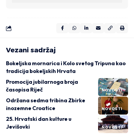
Vezani sadržaj
Bokeljska mornarica i Kolo svetog Tripuna kao
tradicija bokeljskih Hrvata
Promocija jubilarnoga broja
časopisa Riječ
NOVOSTI
Održana sedma tribina Zbirke
inozemne Croatice
NOVOSTI
25. Hrvatski dan kulture u
Jevišovki
NOVOSTI