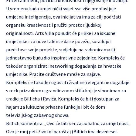
Entertainment, potičući kreativnost i njegovanje inovacija.
U vremenu kada umjetnički svijet sve više preplavljuje
umjetna inteligencija, ova inicijativa ima za cilj podržati
organsku kreativnost i pružiti prostor ljudskoj
originalnosti. Arts Villa ponudit će prilike i za iskusne
umjetnike i za nove talente da se povežu, surađuju i
predstave svoje projekte, sudjeluju na radionicama ili
jednostavno budu dio inspirativne zajednice. Kompleks će
također organizirati networking događanja za hrvatske
umjetnike. Pratite društvene mreže za najave.
Kompleks će također ugostiti živahne i elegantne događaje
s rock prizvukom u grandioznom stilu koji je sinoniman za
tradicije Billicha i Ravića. Kompleks će biti dostupan za
najam za luksuzne privatne funkcije i bit će dom
televizijskog zabavnog showa.
Billich komentira: „Ovo će biti senzacionalno za umjetnost.
Ovo je moj peti životni naraštaj (Billich ima devedeset