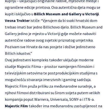
kupnju – uključujući originalne radove, mješovite medije i
ograničene edicije printova. Ova autentična djela mogu se
kupiti isključivo u
Billich Museum and Gallery u Victoriji
.
Vesna Trokter
ističe: “Vjerujem da bi svaki hrvatski dom
trebao imati bar jedno Billichovo djelo. Billich Museum and
Gallery jedino je mjesto u Victoriji gdje možete nabaviti
autentične radove ovog svjetski priznatog umjetnika.
Pozivam sve Hrvate da nas posjete i dožive jedinstveno
Billich iskustvo.”
Ovaj jedinstveni kompleks također uključuje moderne
studije Majestic Filma – prostor namijenjen filmskim i
televizijskim setovima te postprodukcijskim studijima s
mogućnošću stvaranja imerzivnih i gaming sadržaja.
Majestic Film pruža priliku za međunarodne suradnje, a
njihovi filmovi distribuirani su širom svijeta putem velikih
kompanija poput Warnera, Universala, SONY-a i ITN-a.
Majestic Film
također ima međunarodnu zastupljenost na