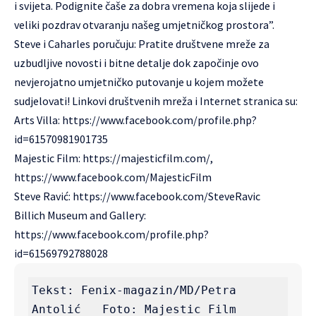
i svijeta. Podignite čaše za dobra vremena koja slijede i
veliki pozdrav otvaranju našeg umjetničkog prostora”.
Steve i Caharles poručuju: Pratite društvene mreže za
uzbudljive novosti i bitne detalje dok započinje ovo
nevjerojatno umjetničko putovanje u kojem možete
sudjelovati! Linkovi društvenih mreža i Internet stranica su:
Arts Villa:
https://www.facebook.com/profile.php?
id=61570981901735
Majestic Film:
https://majesticfilm.com/
,
https://www.facebook.com/MajesticFilm
Steve Ravić:
https://www.facebook.com/SteveRavic
Billich Museum and Gallery:
https://www.facebook.com/profile.php?
id=61569792788028
Tekst: Fenix-magazin/MD/Petra 
Antolić   Foto: Majestic Film