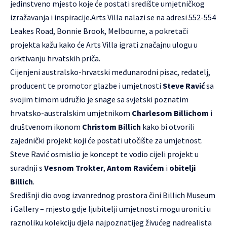
jedinstveno mjesto koje će postati središte umjetničkog
izražavanja i inspiracije.Arts Villa nalazi se na adresi 552-554
Leakes Road, Bonnie Brook, Melbourne, a pokretači
projekta kažu kako će Arts Villa igrati značajnu ulogu u
orktivanju hrvatskih priča.
Cijenjeni australsko-hrvatski međunarodni pisac, redatelj,
producent te promotor glazbe i umjetnosti
Steve Ravić
sa
svojim timom udružio je snage sa svjetski poznatim
hrvatsko-australskim umjetnikom
Charlesom Billichom
i
društvenom ikonom
Christom Billich
kako bi otvorili
zajednički projekt koji će postati utočište za umjetnost.
Steve Ravić osmislio je koncept te vodio cijeli projekt u
suradnji s
Vesnom Trokter
,
Antom Ravićem
i
obitelji
Billich
.
Središnji dio ovog izvanrednog prostora čini Billich Museum
i Gallery – mjesto gdje ljubitelji umjetnosti mogu uroniti u
raznoliku kolekciju djela najpoznatijeg živućeg nadrealista