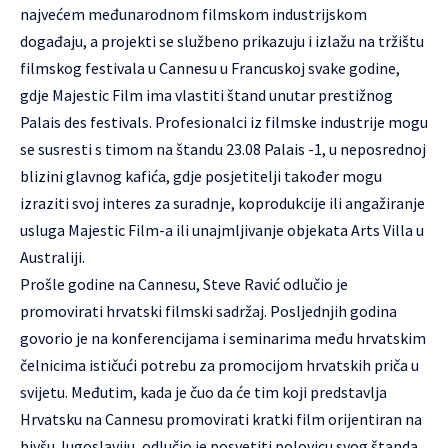
najvećem međunarodnom filmskom industrijskom
događaju, a projekti se službeno prikazuju i izlažu na tržištu
filmskog festivala u Cannesu u Francuskoj svake godine,
gdje Majestic Film ima vlastiti štand unutar prestižnog
Palais des festivals. Profesionalci iz filmske industrije mogu
se susresti s timom na štandu 23.08 Palais -1, u neposrednoj
blizini glavnog kafića, gdje posjetitelji također mogu
izraziti svoj interes za suradnje, koprodukcije ili angažiranje
usluga Majestic Film-a ili unajmljivanje objekata Arts Villa u
Australiji.
Prošle godine na Cannesu, Steve Ravić odlučio je
promovirati hrvatski filmski sadržaj. Posljednjih godina
govorio je na konferencijama i seminarima među hrvatskim
čelnicima ističući potrebu za promocijom hrvatskih priča u
svijetu. Međutim, kada je čuo da će tim koji predstavlja
Hrvatsku na Cannesu promovirati kratki film orijentiran na
bivšu Jugoslaviju, odlučio je posvetiti polovicu svog štanda