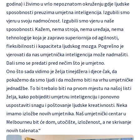
godina) i živimo u vrlo nepoznatom okruženju gdje ljudske
sposobnosti preuzima umjetna inteligencija. Izgubili smo
vjeru u svoju nadmoćnost. Izgubili smo vjeru u naše
sposobnosti. Kažem, nema stroja, nema uređaja, nema
tehnologije koja je zapravo superiornija od agilnosti,
fleksibilnosti i kapaciteta ljudskog mozga. Pogrešno je
vjerovati da nas umjetnička inteligencija može nadmašiti.
Dali smo se predati pred nečim što je umjetno.
Ono što sada vidimo je želja tinejdžera i djece čak, da
pokažemo da smo ljudi i da možemo biti na vrhu umjetničke
jednadžbe. To bi trebalo biti na prvom mjestu na našoj listi
želja, kako pobijediti umjetnu inteligenciju i ponovno
uspostaviti snagu i poštovanje ljudske kreativnosti. Neka
imamo izložbe novih umjetnika. Naš umjetnički centar u
Melbourneu bit će dom, utočište, izloženost, a ne skrivanje
novih talenata.“