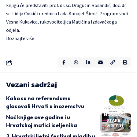
knjigu će predstaviti prof. dr. sc. Dragutin Rosandić, doc. dr.
sc. Lidija Cvikić i urednica Lada Kanajet Šimić. Program vodi
Vesna Kukavica, rukovoditeljica Matičina Izdavačkoga
odjela.
Doznajte
više
Vezani sadržaj
Kako su na referendumu
glasovali Hrvati u inozemstvu
NOVOSTI
NOVOSTI
Noć knjige ove godine i u
STARE
Hrvatskoj matici iseljenika
VIJESTI
2. Hrvatski ljetni festival mladih u