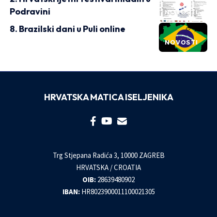
Podravini
NOVOSTI
8. Brazilski dani u Puli online
NOVOSTI
HRVATSKA MATICA ISELJENIKA
Trg Stjepana Radića 3, 10000 ZAGREB
HRVATSKA / CROATIA
OIB:
28639480902
IBAN:
HR8023900011100021305