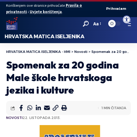
Korištenjem ove stranice prihvaćate
Pravila o
Prihvaćam
privatnosti
i
Uvjete korištenja
.
Open to
Aa
HRVATSKA MATICA ISELJENIKA
HRVATSKA MATICA ISELJENIKA - HMI
>
Novosti
>
Spomenak za 20 godina Male škole hrvatskoga jezika i kulture
Spomenak za 20 godina
Male škole hrvatskoga
jezika i kulture
1 MIN ČITANJA
NOVOSTI
22. LISTOPADA 2013.