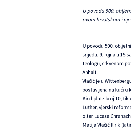
U povodu 500. obljet
ovom hrvatskom i nje
U povodu 500. obljetn
srijedu, 9. rujna u 1
teologu, crkvenom povj
Anhalt.
Vlačić je u Wittenberg
postavljena na kući u 
Kirchplatz broj 10, tik
Luther, vjerski reforma
oltar Lucasa Chranacha
Matija Vlačić Ilirik (la