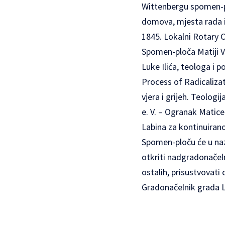
Wittenbergu spomen-pl
domova, mjesta rada il
1845. Lokalni Rotary 
Spomen-ploča Matiji Vla
Luke Ilića, teologa i 
Process of Radicalizat
vjera i grijeh. Teologi
e. V. – Ogranak Matice
Labina za kontinuirano 
Spomen-ploču će u naz
otkriti nadgradonačel
ostalih, prisustvovati
Gradonačelnik grada La