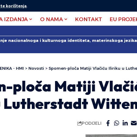
te korištenja
.
A IZDANJA
O NAMA
KONTAKT
EU PROJE
anje nacionalnoga i kulturnoga identiteta, materinskoga jezika 
ENIKA - HMI
>
Novosti
>
Spomen-ploča Matiji Vlačiću Iliriku u Lut
-ploča Matiji Vlači
 u Lutherstadt Witt
PODIJELI