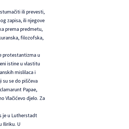
tumačiti ili prevesti,
og zapisa, ili njegove
tika prema predmetu,
kuranska, filozofska,
ke protestantizma u
ni istine u vlastitu
anskih mislilaca i
ji su se do piščeva
reclamarunt Papae,
no Vlačićevo djelo. Za
s je u Lutherstadt
Iliriku. U