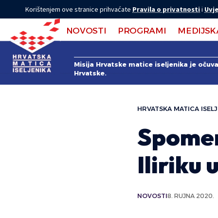
Korištenjem ove stranice prihvaćate
Pravila o privatnosti
i
Uvje
NOVOSTI
PROGRAMI
MEDIJSK
Misija Hrvatske matice iseljenika je očuv
Hrvatske.
HRVATSKA MATICA ISELJ
Spomen
Iliriku
NOVOSTI
8. RUJNA 2020.