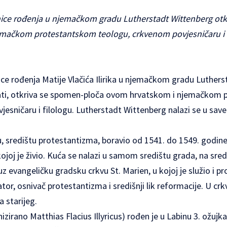
nice rođenja u njemačkom gradu Lutherstadt Wittenberg ot
mačkom protestantskom teologu, crkvenom povjesničaru i 
ice rođenja Matije Vlačića Ilirika u njemačkom gradu Luther
5 sati, otkriva se spomen-ploča ovom hrvatskom i njemačkom
esničaru i filologu. Lutherstadt Wittenberg nalazi se u save
u, središtu protestantizma, boravio od 1541. do 1549. godin
kojoj je živio. Kuća se nalazi u samom središtu grada, na sre
 uz evangeličku gradsku crkvu St. Marien, u kojoj je služio i 
tor, osnivač protestantizma i središnji lik reformacije. U crkv
 starijeg.
tinizirano Matthias Flacius Illyricus) rođen je u Labinu 3. ožujk