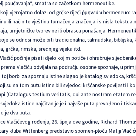
elj poučavanja“, smatra se začetkom hermeneutike.
koji vjerojatno dolazi od grčke riječi ἑρμηνεύω hermeneuo: ras
nu ili način te vještinu tumačenja značenja i smisla tekstualn
čaja, umjetničke tvorevine ili obrasca ponašanja. Hermeneu
je se odnosi može biti tradicionalna, talmudska, biblijska, 
, grčka, rimska, srednjeg vijeka itd.
ačić počinje pisati djelo kojim potiče i ohrabruje sljedbeni
e prema Vlačiću odvijala na području osobne spoznaje, u primje
 U toj borbi za spoznaju istine slagao je katalog svjedoka, kršć
i su na tom putu istine bili svjedoci kršćanske povijesti i ko
papi (Catalogus testium veritatis, qui ante nostram etatem 
svjedoka istine najčitanije je i najviše puta prevođeno i tiska
no je dva puta.
ce Vlačićevog rođenja, 26. lipnja ove godine, Richard Thoma
ry kluba Wittenberg predstavio spomen-ploču Matiji Vlačiću 