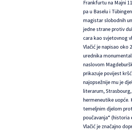
Frankfurtu na Majni 1
pa u Baselu i Tübinge
magistar slobodnih um
jedne strane protiv du
cara kao svjetovnog vl
Vlačić je napisao oko 
urednika monumentalne 
naslovom Magdeburške 
prikazuje povijest kršć
najopsežnije mu je dje
literarum, Strasbourg
hermeneutike uopće. Kl
temeljnim djelom prote
poučavanja“ (historia
Vlačić je značajno dop