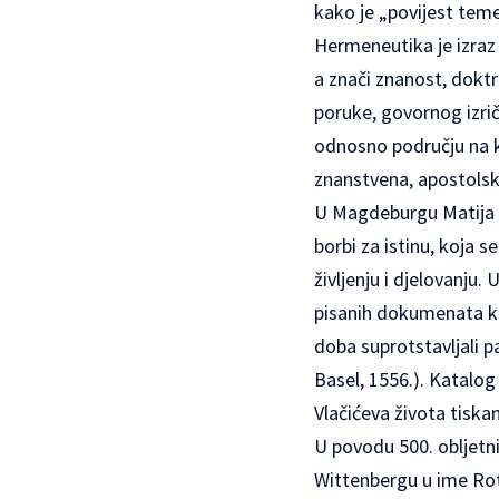
kako je „povijest tem
Hermeneutika je izraz 
a znači znanost, doktri
poruke, govornog izri
odnosno području na ko
znanstvena, apostolska
U Magdeburgu Matija Vl
borbi za istinu, koja s
življenju i djelovanju.
pisanih dokumenata koj
doba suprotstavljali 
Basel, 1556.). Katalog 
Vlačićeva života tiska
U povodu 500. obljetni
Wittenbergu u ime Rota