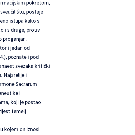
formacijskim pokretom,
veučilištu, postaje
reno istupa kako s
 i s druge, protiv
o proganjan.
tor i jedan od
4.), poznate i pod
naest svezaka kritički
 Najzrelije i
 Sermone Sacrarum
neutike i
ama, koji je postao
ijest temelj
 u kojem on iznosi