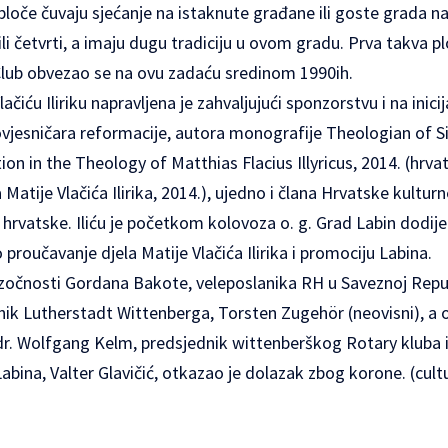
oče čuvaju sjećanje na istaknute građane ili goste grada n
i četvrti, a imaju dugu tradiciju u ovom gradu. Prva takva pl
Club obvezao se na ovu zadaću sredinom 1990ih.
čiću Iliriku napravljena je zahvaljujući sponzorstvu i na inicij
povjesničara reformacije, autora monografije Theologian of S
ion in the Theology of Matthias Flacius Illyricus, 2014. (hrvat
ja Matije Vlačića Ilirika, 2014.), ujedno i člana Hrvatske kult
 hrvatske. Iliću je početkom kolovoza o. g. Grad Labin dodij
proučavanje djela Matije Vlačića Ilirika i promociju Labina.
očnosti Gordana Bakote, veleposlanika RH u Saveznoj Repub
nik Lutherstadt Wittenberga, Torsten Zugehör (neovisni), a 
 dr. Wolfgang Kelm, predsjednik wittenberškog Rotary kluba i d
bina, Valter Glavičić, otkazao je dolazak zbog korone. (cult