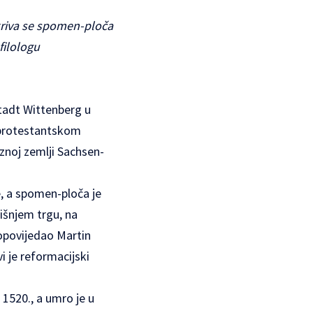
kriva se spomen-ploča
filologu
stadt Wittenberg u
 protestantskom
znoj zemlji Sachsen-
e, a spomen-ploča je
dišnjem trgu, na
propovijedao Martin
i je reformacijski
a 1520., a umro je u