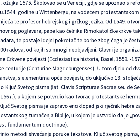
1. ožujka 1575. Školovao se u Veneciji, gdje se upoznao s re
nu.1544. godine u Wittenbergu, na vodećem protestantskom s
ijeća te profesor hebrejskog i grčkog jezika. Od 1549. otvo
hovnog poglavara, pape kao čelnika Rimokatoličke crkve tako
adara, te postaje idejni pokretač te borbe zbog čega je čest
200 radova, od kojih su mnogi neobjavljeni. Glavni je organiza
Crkvene povijesti (Ecclesiastica historia, Basel, 1559. -157
centurije (Centuriae Magdeburgenses). U tom djelu od dva
anstva, s elementima opće povijesti, do uključivo 13. stoljeća.
lo Ključ Svetog pisma (lat. Clavis Scripturae Sacrae seu de
, 1567.), u kojem se potvrdio kao tvorac protestantske herme
juč Svetog pisma je zapravo enciklopedijski rječnik hebreiz
stantskog tumačenja Biblije, u kojem je ustvrdio da je „pov
 est fundamentum doctrinae).
rinio metodi shvaćanja poruke tekstove. Ključ svetog pisma,