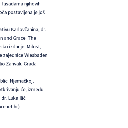
a fasadama njihovih
oča postavljena je još
ativu Karlovčanina, dr.
in and Grace: The
sko izdanje: Milost,
urne zajednice Wiesbaden
elio Zahvalu Grada
lici Njemačkoj,
otkrivanju će, između
r. Luka Ilić.
urenet.hr)