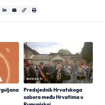
NOVOSTI
rguljana
Predsjednik Hrvatskoga
sabora među Hrvatima u
Rumunjskoj