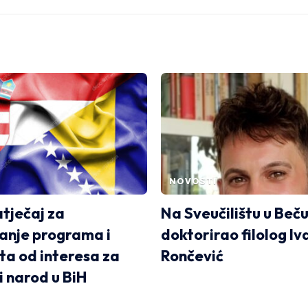
NOVOSTI
atječaj za
Na Sveučilištu u Beč
ranje programa i
doktorirao filolog Iv
ta od interesa za
Rončević
i narod u BiH