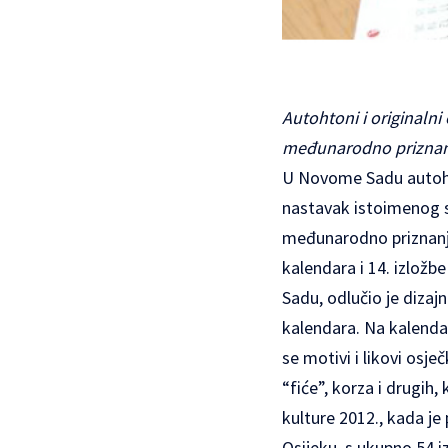
Autohtoni i originalni
međunarodno prizna
U Novome Sadu autohton
nastavak istoimenog s
međunarodno priznanje
kalendara i 14. izložb
Sadu, odlučio je dizaj
kalendara. Na kalendar
se motivi i likovi os
“fiće”, korza i drugih
kulture 2012., kada je
Osijeku, s ukupno 54 i