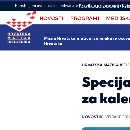
Korištenjem ove stranice prihvaćate
Pravila o privatnosti
i
Uvje
NOVOSTI
PROGRAMI
MEDIJSK
Misija Hrvatske matice iseljenika je očuv
Hrvatske.
HRVATSKA MATICA ISELJ
Specij
za kal
NOVOSTI
10. VELJAČE 2014