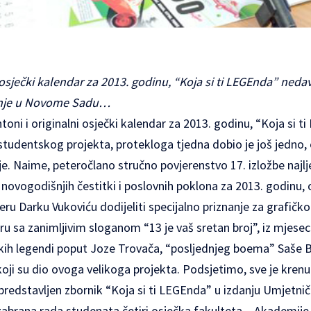
 osječki kalendar za 2013. godinu, “Koja si ti LEGEnda” neda
nje u Novome Sadu…
i i originalni osječki kalendar za 2013. godinu, “Koja si ti 
tudentskog projekta, protekloga tjedna dobio je još jedno, 
. Naime, peteročlano stručno povjerenstvo 17. izložbe najlj
e novogodišnjih čestitki i poslovnih poklona za 2013. godin
neru Darku Vukoviću dodijeliti specijalno priznanje za grafičk
u sa zanimljivim sloganom “13 je vaš sretan broj”, iz mjesec
ječkih legendi poput Joze Trovača, “posljednjeg boema” Saše
, koji su dio ovoga velikoga projekta. Podsjetimo, sve je kren
 predstavljen zbornik “Koja si ti LEGEnda” u izdanju Umjetni
zabrana rada studenata četiri osječka fakulteta – Akademije,