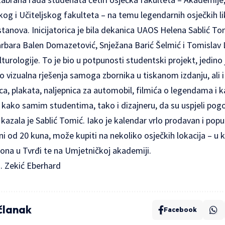
skog i Učiteljskog fakulteta – na temu legendarnih osječkih li
stanova. Inicijatorica je bila dekanica UAOS Helena Sablić Tom
Barbara Balen Domazetović, Snježana Barić Šelmić i Tomislav 
lturologije. To je bio u potpunosti studentski projekt, jedino
 vizualna rješenja samoga zbornika u tiskanom izdanju, ali i 
ca, plakata, naljepnica za automobil, filmića o legendama i k
, kako samim studentima, tako i dizajneru, da su uspjeli pogo
kazala je Sablić Tomić. Iako je kalendar vrlo prodavan i popul
ni od 20 kuna, može kupiti na nekoliko osječkih lokacija – u 
ona u Tvrđi te na Umjetničkoj akademiji.
N. Zekić Eberhard
 članak
Facebook