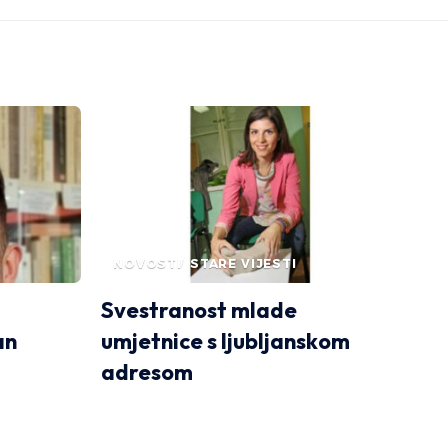
NOVOSTI
STARE VIJESTI
u
Svestranost mlade
an
umjetnice s ljubljanskom
adresom