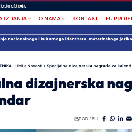
te korištenja
.
A IZDANJA
O NAMA
KONTAKT
EU PROJE
anje nacionalnoga i kulturnoga identiteta, materinskoga jezika 
ENIKA - HMI
>
Novosti
>
Specijalna dizajnerska nagrada za kalend
alna dizajnerska na
endar
PODIJELI
.