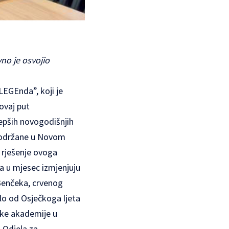
vno je osvojio
LEGEnda”, koji je
ovaj put
epših novogodišnjih
u, održane u Novom
o rješenje ovoga
a u mjesec izmjenjuju
 Benčeka, crvenog
ulo od Osječkoga ljeta
čke akademije u
 Odjela za