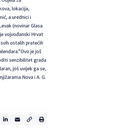
kova, lokacija,
ić, a urednici i
Levak (novinar Glasa
 je vojvođanski Hrvat
svih ostalih pratećih
alendara.”Ovo je još
diti senzibilitet grada
aran, još uvijek ga se,
knjižarama Nova i A. G.