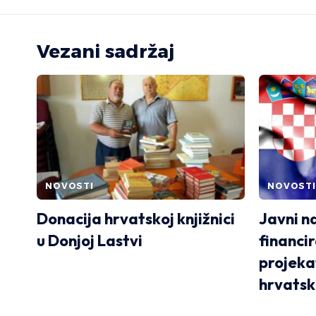
Vezani sadržaj
NOVOSTI
NOVOSTI
Donacija hrvatskoj knjižnici
Javni n
u Donjoj Lastvi
financi
projeka
hrvatsk