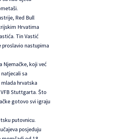
ometaši.
ustrije, Red Bull
trijskim Hrvatima
astića. Tin Vastić
se proslavio nastupima
a Njemačke, koji već
natjecali sa
a mlada hrvatska
z VFB Stuttgarta. Što
mačke gotovo svi igraju
tsku putovnicu.
lučajeva posjeduju
ve momčadi od 18