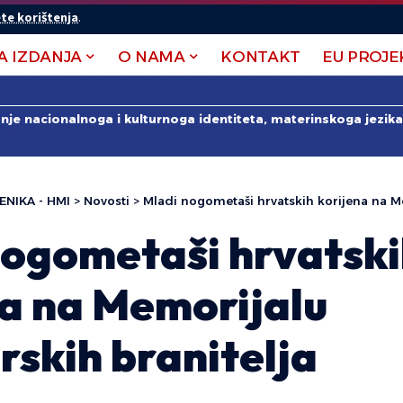
te korištenja
.
A IZDANJA
O NAMA
KONTAKT
EU PROJE
anje nacionalnoga i kulturnoga identiteta, materinskoga jezika 
ENIKA - HMI
>
Novosti
>
Mladi nogometaši hrvatskih korijena na Memorij
nogometaši hrvatsk
na na Memorijalu
skih branitelja