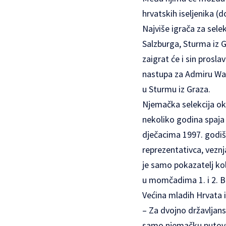
hrvatskih iseljenika (
Najviše igrača za selekc
Salzburga, Sturma iz 
zaigrat će i sin prosla
nastupa za Admiru Wack
u Sturmu iz Graza.
Njemačka selekcija ok
nekoliko godina spaja
dječacima 1997. godiš
reprezentativca, veznja
je samo pokazatelj kol
u momčadima 1. i 2. B
Većina mladih Hrvata 
– Za dvojno državljans
samo njemačku putovn