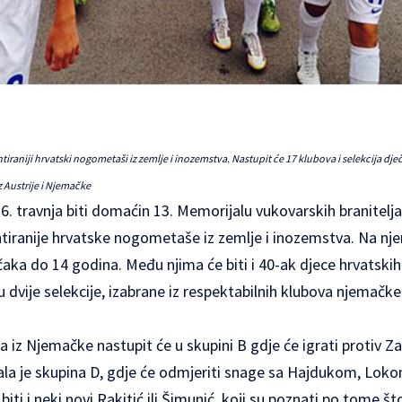
tiraniji hrvatski nogometaši iz zemlje i inozemstva. Nastupit će 17 klubova i selekcija dj
z Austrije i Njemačke
26. travnja biti domaćin 13. Memorijalu vukovarskih branitel
entiranije hrvatske nogometaše iz zemlje i inozemstva. Na nj
čaka do 14 godina. Među njima će biti i 40-ak djece hrvatskih i
 dvije selekcije, izabrane iz respektabilnih klubova njemačke 
 iz Njemačke nastupit će u skupini B gdje će igrati protiv Zad
ala je skupina D, gdje će odmjeriti snage sa Hajdukom, Lok
ti i neki novi Rakitić ili Šimunić, koji su poznati po tome št