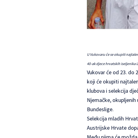
U Vukovaru će se okupiti najtalen
40-ak djece hrvatskih iseljenika i
Vukovar će od 23. do 
koji će okupiti najtal
klubova i selekcija dje
Njemačke, okupljenih u
Bundeslige.
Selekcija mladih Hrvata
Austrijske Hrvate dop
Među njima će možda bi