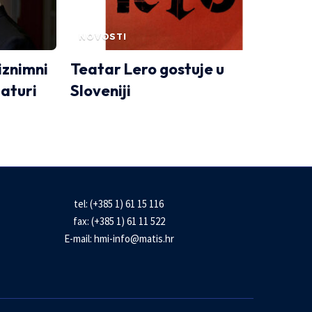
NOVOSTI
iznimni
Teatar Lero gostuje u
aturi
Sloveniji
tel: (+385 1) 61 15 116
fax: (+385 1) 61 11 522
E-mail:
hmi-info@matis.hr