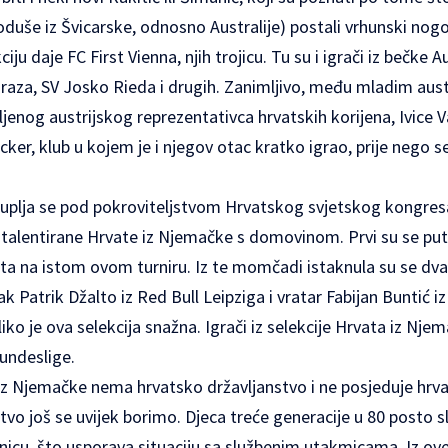
doduše iz Švicarske, odnosno Australije) postali vrhunski nog
iju daje FC First Vienna, njih trojicu. Tu su i igrači iz bečke A
Graza, SV Josko Rieda i drugih. Zanimljivo, među mladim aus
vljenog austrijskog reprezentativca hrvatskih korijena, Ivice V
er, klub u kojem je i njegov otac kratko igrao, prije nego 
uplja se pod pokroviteljstvom Hrvatskog svjetskog kongres
 talentirane Hrvate iz Njemačke s domovinom. Prvi su se put 
ta na istom ovom turniru. Iz te momčadi istaknula su se dv
k Patrik Džalto iz Red Bull Leipziga i vratar Fabijan Buntić i
iko je ova selekcija snažna. Igrači iz selekcije Hrvata iz Nje
undeslige.
iz Njemačke nema hrvatsko državljanstvo i ne posjeduje hrva
tvo još se uvijek borimo. Djeca treće generacije u 80 posto s
icu, što usporava situaciju sa službenim utakmicama. Iz o