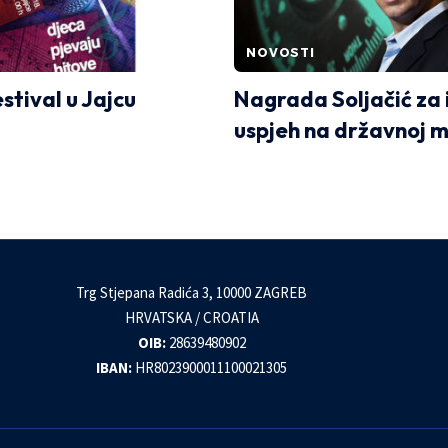
NOVOSTI
estival u Jajcu
Nagrada Soljačić za 
uspjeh na državnoj m
Trg Stjepana Radića 3, 10000 ZAGREB
HRVATSKA / CROATIA
OIB:
28639480902
IBAN:
HR8023900011100021305