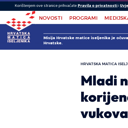
Korištenjem ove stranice prihvaćate
Pravila o privatnosti
i
Uvje
NOVOSTI
PROGRAMI
MEDIJSK
Misija Hrvatske matice iseljenika je očuv
Hrvatske.
HRVATSKA MATICA ISELJ
Mladi 
korije
vukovar