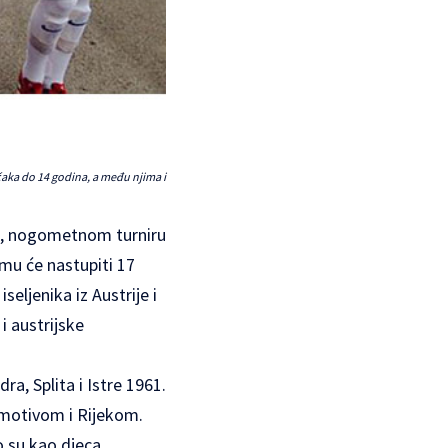
ečaka do 14 godina, a među njima i
ja, nogometnom turniru
emu će nastupiti 17
seljenika iz Austrije i
i austrijske
ra, Splita i Istre 1961.
omotivom i Rijekom.
o su kao djeca