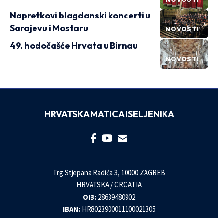
Napretkovi blagdanski koncerti u
Sarajevu i Mostaru
NOVOSTI
49. hodočašće Hrvata u Birnau
NOVOSTI
HRVATSKA MATICA ISELJENIKA
Trg Stjepana Radića 3, 10000 ZAGREB
HRVATSKA / CROATIA
OIB:
28639480902
IBAN:
HR8023900011100021305