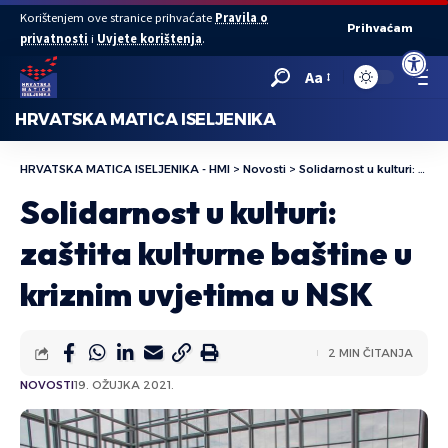
Korištenjem ove stranice prihvaćate
Pravila o
Prihvaćam
privatnosti
i
Uvjete korištenja
.
Open to
Aa
HRVATSKA MATICA ISELJENIKA
HRVATSKA MATICA ISELJENIKA - HMI
>
Novosti
>
Solidarnost u kulturi: zaštita kulturne baštine u kriznim uvjetima u NSK
Solidarnost u kulturi:
zaštita kulturne baštine u
kriznim uvjetima u NSK
2 MIN ČITANJA
NOVOSTI
19. OŽUJKA 2021.