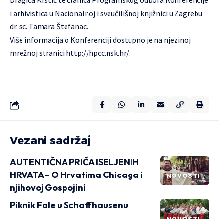
i arhivistica u Nacionalnoj i sveučilišnoj knjižnici u Zagrebu
dr. sc. Tamara Štefanac.
Više informacija o Konferenciji dostupno je na njezinoj
mrežnoj stranici
http://hpcc.nsk.hr/
.
Vezani sadržaj
AUTENTIČNA PRIČA ISELJENIH
HRVATA – O Hrvatima Chicaga i
NOVOSTI
njihovoj Gospojini
Piknik Fale u Schaffhausenu
NOVOSTI