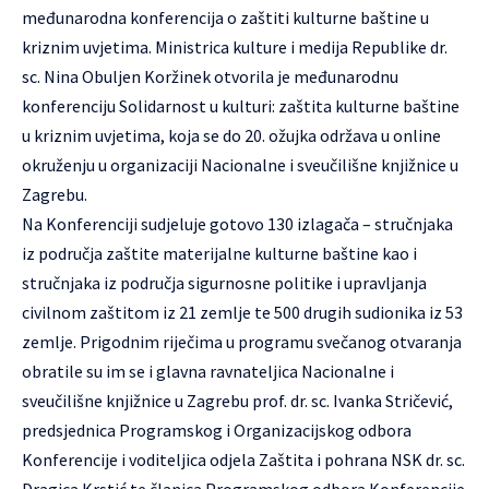
međunarodna konferencija o zaštiti kulturne baštine u
kriznim uvjetima. Ministrica kulture i medija Republike dr.
sc. Nina Obuljen Koržinek otvorila je međunarodnu
konferenciju Solidarnost u kulturi: zaštita kulturne baštine
u kriznim uvjetima, koja se do 20. ožujka održava u online
okruženju u organizaciji Nacionalne i sveučilišne knjižnice u
Zagrebu.
Na Konferenciji sudjeluje gotovo 130 izlagača – stručnjaka
iz područja zaštite materijalne kulturne baštine kao i
stručnjaka iz područja sigurnosne politike i upravljanja
civilnom zaštitom iz 21 zemlje te 500 drugih sudionika iz 53
zemlje. Prigodnim riječima u programu svečanog otvaranja
obratile su im se i glavna ravnateljica Nacionalne i
sveučilišne knjižnice u Zagrebu prof. dr. sc. Ivanka Stričević,
predsjednica Programskog i Organizacijskog odbora
Konferencije i voditeljica odjela Zaštita i pohrana NSK dr. sc.
Dragica Krstić te članica Programskog odbora Konferencije