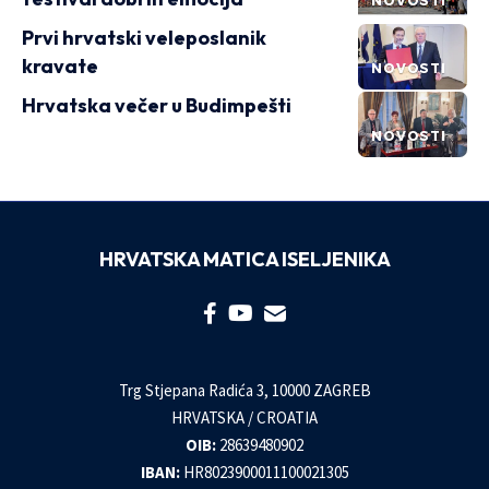
NOVOSTI
Prvi hrvatski veleposlanik
kravate
NOVOSTI
Hrvatska večer u Budimpešti
NOVOSTI
HRVATSKA MATICA ISELJENIKA
Trg Stjepana Radića 3, 10000 ZAGREB
HRVATSKA / CROATIA
OIB:
28639480902
IBAN:
HR8023900011100021305