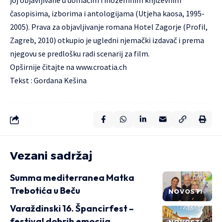
joj objavljivane u domaćim i inozemnim književnim
časopisima, izborima i antologijama (Utjeha kaosa, 1995-
2005). Prava za objavljivanje romana Hotel Zagorje (Profil,
Zagreb, 2010) otkupio je ugledni njemački izdavač i prema
njegovu se predlošku radi scenarij za film.
Opširnije čitajte na
www.croatia.ch
Tekst : Gordana Kešina
Vezani sadržaj
Summa mediterranea Matka
Trebotića u Beču
NOVOSTI
Varaždinski 16. Špancirfest –
festival dobrih emocija