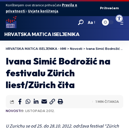
Korištenjem ove stranice prihvaćate
Pravila o
Prihvaćam
privatnosti
i
Uvjete korištenja
.
Open to
Aa
HRVATSKA MATICA ISELJENIKA
HRVATSKA MATICA ISELJENIKA - HMI
>
Novosti
>
Ivana Simić Bodrožić na festivalu Zürich liest/Zürich čita
Ivana Simić Bodrožić na
festivalu Zürich
liest/Zürich čita
1 MIN ČITANJA
NOVOSTI
9. LISTOPADA 2012.
U Zurichu se od 25. do 28.10. 2012. održava festival “Zürich