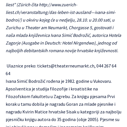
liest” (Zürich čita
http://www.zuerich-
liest.ch/veranstaltung/das-leben-ist-ausland—ivana-simi-
bodroi/
) u okviru kojeg će u nedjelju, 28.10. u 20.00 sati, u
Zurichu u Theater am Neumarkt, Chorgasse 5, gostovati i
naša mlada književnica Ivana Simić Bodrožić, autorica Hotela
Zagorje (Ausgabe in Deutsch: Hotel Nirgendwo), jednog od
najboljih debitantskih romana novije hrvatske književnosti.
Ulaznice preko:
tickets@theaterneumarkt.ch
, 044 267 64
64
Ivana Simić Bodrožić rođena je 1982. godine u Vukovaru.
Apsolventica je studija filozofije i kroatistike na
Filozofskom fakultetu u Zagrebu. Za knjigu pjesama Prvi
korak u tamu dobila je nagradu Goran za mlade pjesnike i
nagradu Kvirin Matice hrvatske Sisak u kategoriji za najbolju
pjesničku knjigu autora do 35 godina (obje 2005). Pjesme su