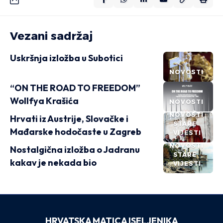
Vezani sadržaj
Uskršnja izložba u Subotici
NOVOSTI
“ON THE ROAD TO FREEDOM”
Wollfya Krašića
NOVOSTI
NOVOSTI
Hrvati iz Austrije, Slovačke i
STARE
Mađarske hodočaste u Zagreb
VIJESTI
NOVOSTI
Nostalgična izložba o Jadranu
STARE
kakav je nekada bio
VIJESTI
HRVATSKA MATICA ISELJENIKA