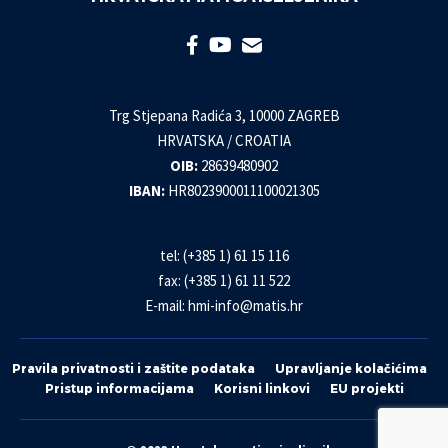
Trg Stjepana Radića 3, 10000 ZAGREB
HRVATSKA / CROATIA
OIB:
28639480902
IBAN:
HR8023900011100021305
tel: (+385 1) 61 15 116
fax: (+385 1) 61 11 522
E-mail:
hmi-info@matis.hr
Pravila privatnosti i zaštite podataka
Upravljanje kolačićima
Pristup informacijama
Korisni linkovi
EU projekti