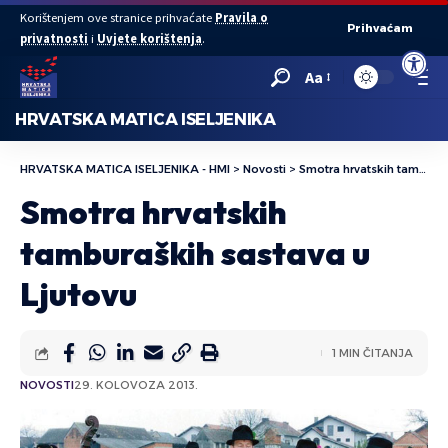
Korištenjem ove stranice prihvaćate
Pravila o
Prihvaćam
privatnosti
i
Uvjete korištenja
.
Open to
Aa
HRVATSKA MATICA ISELJENIKA
HRVATSKA MATICA ISELJENIKA - HMI
>
Novosti
>
Smotra hrvatskih tamburaških sastava u Ljutovu
Smotra hrvatskih
tamburaških sastava u
Ljutovu
1 MIN ČITANJA
NOVOSTI
29. KOLOVOZA 2013.