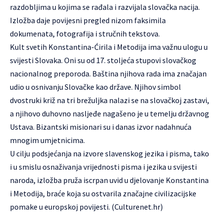
razdobljima u kojima se rađala i razvijala slovačka nacija.
Izložba daje povijesni pregled nizom faksimila
dokumenata, fotografija i stručnih tekstova.
Kult svetih Konstantina-Ćirila i Metodija ima važnu ulogu u
svijesti Slovaka. Oni su od 17. stoljeća stupovi slovačkog
nacionalnog preporoda. Baština njihova rada ima značajan
udio u osnivanju Slovačke kao države. Njihov simbol
dvostruki križ na tri brežuljka nalazi se na slovačkoj zastavi,
a njihovo duhovno nasljeđe nagašeno je u temelju državnog
Ustava. Bizantski misionari su i danas izvor nadahnuća
mnogim umjetnicima.
U cilju podsjećanja na izvore slavenskog jezika i pisma, tako
i u smislu osnaživanja vrijednosti pisma i jezika u svijesti
naroda, izložba pruža iscrpan uvid u djelovanje Konstantina
i Metodija, braće koja su ostvarila značajne civilizacijske
pomake u europskoj povijesti. (Culturenet.hr)