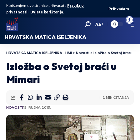
Korištenjem ove stranice prihvaćate
Pravila o
Prihvaćam
privatnosti
i
Uvjete korištenja
.
Open to
Aa
HRVATSKA MATICA ISELJENIKA
HRVATSKA MATICA ISELJENIKA - HMI
>
Novosti
>
Izložba o Svetoj braći u Mimari
Izložba o Svetoj braći u
Mimari
2 MIN ČITANJA
NOVOSTI
15. RUJNA 2013.