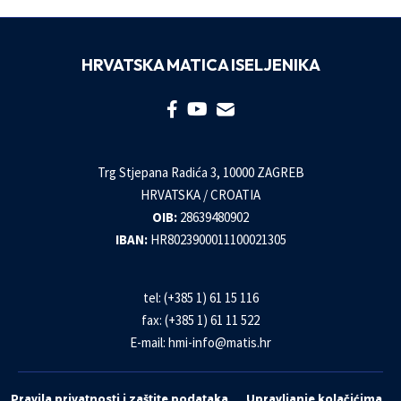
HRVATSKA MATICA ISELJENIKA
Trg Stjepana Radića 3, 10000 ZAGREB
HRVATSKA / CROATIA
OIB:
28639480902
IBAN:
HR8023900011100021305
tel: (+385 1) 61 15 116
fax: (+385 1) 61 11 522
E-mail:
hmi-info@matis.hr
Pravila privatnosti i zaštite podataka
Upravljanje kolačićima