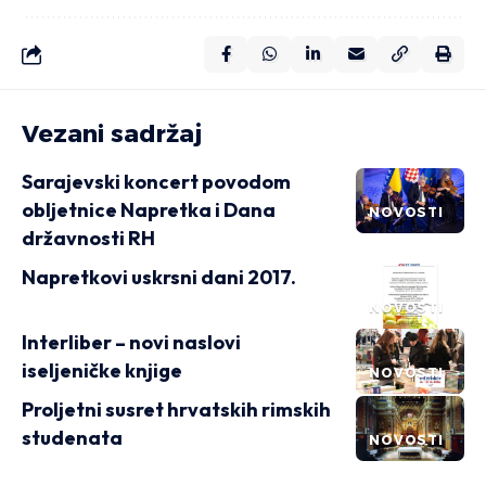
Vezani sadržaj
Sarajevski koncert povodom
obljetnice Napretka i Dana
NOVOSTI
državnosti RH
Napretkovi uskrsni dani 2017.
NOVOSTI
Interliber – novi naslovi
iseljeničke knjige
NOVOSTI
Proljetni susret hrvatskih rimskih
studenata
NOVOSTI