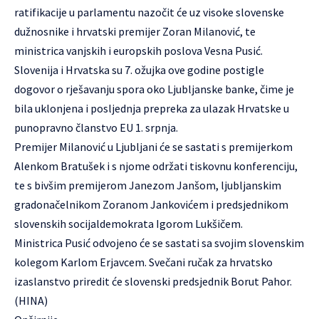
ratifikacije u parlamentu nazočit će uz visoke slovenske
dužnosnike i hrvatski premijer Zoran Milanović, te
ministrica vanjskih i europskih poslova Vesna Pusić.
Slovenija i Hrvatska su 7. ožujka ove godine postigle
dogovor o rješavanju spora oko Ljubljanske banke, čime je
bila uklonjena i posljednja prepreka za ulazak Hrvatske u
punopravno članstvo EU 1. srpnja.
Premijer Milanović u Ljubljani će se sastati s premijerkom
Alenkom Bratušek i s njome održati tiskovnu konferenciju,
te s bivšim premijerom Janezom Janšom, ljubljanskim
gradonačelnikom Zoranom Jankovićem i predsjednikom
slovenskih socijaldemokrata Igorom Lukšičem.
Ministrica Pusić odvojeno će se sastati sa svojim slovenskim
kolegom Karlom Erjavcem. Svečani ručak za hrvatsko
izaslanstvo priredit će slovenski predsjednik Borut Pahor.
(HINA)