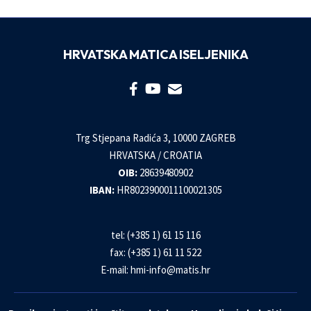
HRVATSKA MATICA ISELJENIKA
Trg Stjepana Radića 3, 10000 ZAGREB
HRVATSKA / CROATIA
OIB:
28639480902
IBAN:
HR8023900011100021305
tel: (+385 1) 61 15 116
fax: (+385 1) 61 11 522
E-mail:
hmi-info@matis.hr