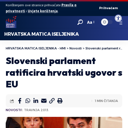
Korištenjem ove stranice prihvaćate
Pravila o
Prihvaćam
privatnosti
i
Uvjete korištenja
.
Open to
Aa
HRVATSKA MATICA ISELJENIKA
HRVATSKA MATICA ISELJENIKA - HMI
>
Novosti
>
Slovenski parlament ratificira hrvatski ugovor s EU
Slovenski parlament
ratificira hrvatski ugovor s
EU
1 MIN ČITANJA
NOVOSTI
1. TRAVNJA 2013.