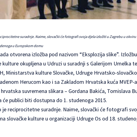
reciprocitetne suradnje. Naime, slovački će fotografi svoja djela izložiti u Zagrebu u okvir
studenoga u Europskom domu
opada otvorena izložba pod nazivom “Eksplozija slike”. Izložbu
 kulture okupljena u Udruzi u suradnji s Galerijom Umelka 
H, Ministarstva kulture Slovačke, Udruge Hrvatsko-slovačkog 
 Mladenom Herucom kao i sa Zakladom Hrvatska kuća MVEP-a
ri hrvatska suvremena slikara – Gordana Bakića, Tomislava B
ba će publici biti dostupna do 1. studenoga 2015.
je reciprocitetne suradnje. Naime, slovački će fotografi svoja
ana slovačke kulture u organizaciji Udruge Os od 18. stude