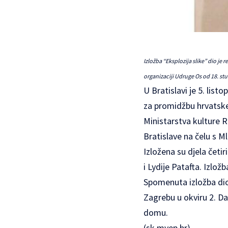
Izložba “Eksplozija slike” dio je 
organizaciji Udruge Os od 18. 
U Bratislavi je 5. list
za promidžbu hrvatske
Ministarstva kulture R
Bratislave na čelu s
Izložena su djela četi
i Lydije Patafta. Izlož
Spomenuta izložba dio 
Zagrebu u okviru 2. D
domu.
(
sk.mvep.hr
)