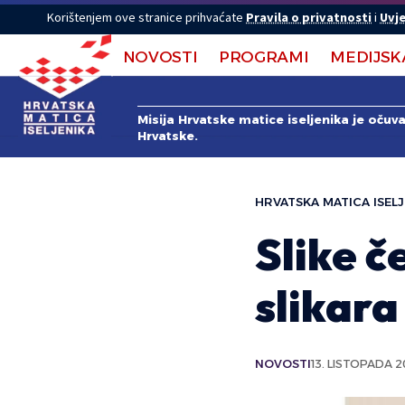
Korištenjem ove stranice prihvaćate
Pravila o privatnosti
i
Uvje
NOVOSTI
PROGRAMI
MEDIJSK
Misija Hrvatske matice iseljenika je očuv
Hrvatske.
HRVATSKA MATICA ISELJ
Slike č
slikara
NOVOSTI
13. LISTOPADA 2