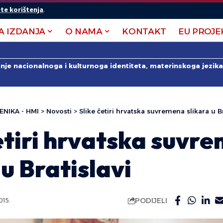
te korištenja
.
A IZDANJA
O NAMA
KONTAKT
EU PROJE
anje nacionalnoga i kulturnoga identiteta, materinskoga jezika 
ENIKA - HMI
>
Novosti
>
Slike četiri hrvatska suvremena slikara u Br
etiri hrvatska suvr
 u Bratislavi
PODIJELI
015.