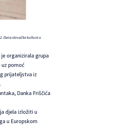
u 2. Dana slovačke kulture u
 je organizirala grupa
te uz pomoć
prijateljstva iz
.
untaka, Danka Friščića
 djela izložiti u
noga u Europskom