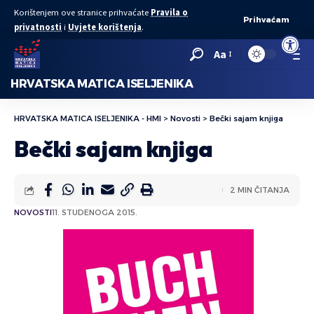
Korištenjem ove stranice prihvaćate
Pravila o
Prihvaćam
privatnosti
i
Uvjete korištenja
.
Open to
Aa
HRVATSKA MATICA ISELJENIKA
HRVATSKA MATICA ISELJENIKA - HMI
>
Novosti
>
Bečki sajam knjiga
Bečki sajam knjiga
2 MIN ČITANJA
NOVOSTI
11. STUDENOGA 2015.