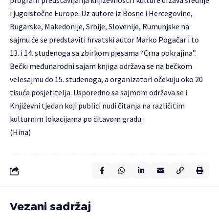
program predstavljanja književnosti i kulture država srednje
i jugoistočne Europe. Uz autore iz Bosne i Hercegovine,
Bugarske, Makedonije, Srbije, Slovenije, Rumunjske na
sajmu će se predstaviti hrvatski autor Marko Pogačar i to
13. i 14. studenoga sa zbirkom pjesama “Crna pokrajina”.
Bečki međunarodni sajam knjiga održava se na bečkom
velesajmu do 15. studenoga, a organizatori očekuju oko 20
tisuća posjetitelja. Usporedno sa sajmom održava se i
Književni tjedan koji publici nudi čitanja na različitim
kulturnim lokacijama po čitavom gradu.
(Hina)
Vezani sadržaj