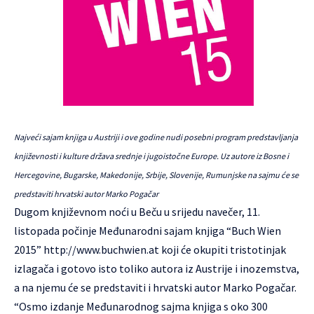
Najveći sajam knjiga u Austriji i ove godine nudi posebni program predstavljanja
književnosti i kulture država srednje i jugoistočne Europe. Uz autore iz Bosne i
Hercegovine, Bugarske, Makedonije, Srbije, Slovenije, Rumunjske na sajmu će se
predstaviti hrvatski autor Marko Pogačar
Dugom književnom noći u Beču u srijedu navečer, 11.
listopada počinje Međunarodni sajam knjiga “Buch Wien
2015”
http://www.buchwien.at
koji će okupiti tristotinjak
izlagača i gotovo isto toliko autora iz Austrije i inozemstva,
a na njemu će se predstaviti i hrvatski autor Marko Pogačar.
“Osmo izdanje Međunarodnog sajma knjiga s oko 300