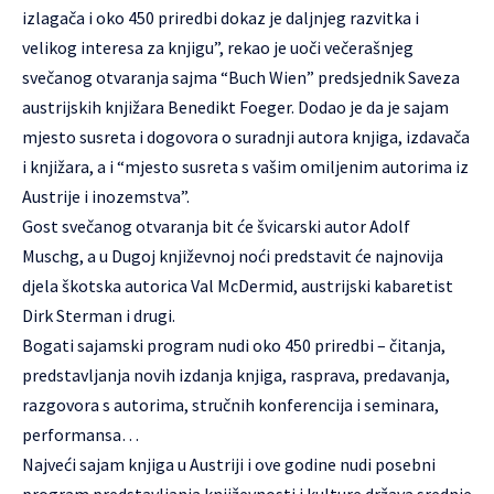
izlagača i oko 450 priredbi dokaz je daljnjeg razvitka i
velikog interesa za knjigu”, rekao je uoči večerašnjeg
svečanog otvaranja sajma “Buch Wien” predsjednik Saveza
austrijskih knjižara Benedikt Foeger. Dodao je da je sajam
mjesto susreta i dogovora o suradnji autora knjiga, izdavača
i knjižara, a i “mjesto susreta s vašim omiljenim autorima iz
Austrije i inozemstva”.
Gost svečanog otvaranja bit će švicarski autor Adolf
Muschg, a u Dugoj književnoj noći predstavit će najnovija
djela škotska autorica Val McDermid, austrijski kabaretist
Dirk Sterman i drugi.
Bogati sajamski program nudi oko 450 priredbi – čitanja,
predstavljanja novih izdanja knjiga, rasprava, predavanja,
razgovora s autorima, stručnih konferencija i seminara,
performansa…
Najveći sajam knjiga u Austriji i ove godine nudi posebni