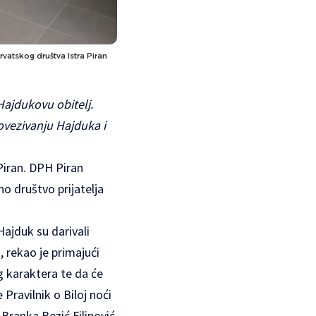
rvatskog društva Istra Piran
Hajdukovu obitelj.
povezivanju Hajduka i
Piran. DPH Piran
o društvo prijatelja
Hajduk su darivali
 rekao je primajući
g karaktera te da će
Pravilnik o Biloj noći
 Branka Bezić Filipović