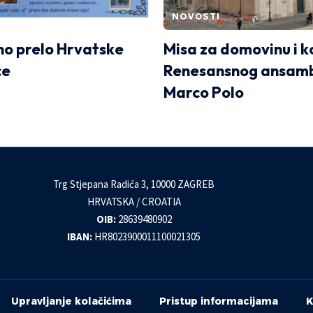
NOVOSTI
no prelo Hrvatske
Misa za domovinu i k
ce
Renesansnog ansam
Marco Polo
Trg Stjepana Radića 3, 10000 ZAGREB
HRVATSKA / CROATIA
OIB:
28639480902
IBAN:
HR8023900011100021305
Upravljanje kolačićima
Pristup informacijama
K