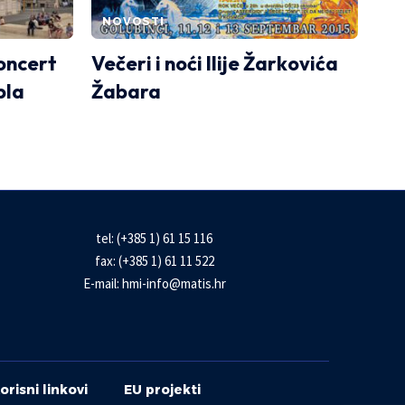
NOVOSTI
oncert
Večeri i noći Ilije Žarkovića
bla
Žabara
tel: (+385 1) 61 15 116
fax: (+385 1) 61 11 522
E-mail:
hmi-info@matis.hr
orisni linkovi
EU projekti