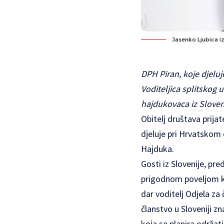
Jasenko Ljubica iz
DPH Piran, koje djeluj
Voditeljica splitskog 
hajdukovaca iz Sloven
Obitelj društava prija
djeluje pri Hrvatskom 
Hajduka.
Gosti iz Slovenije, pre
prigodnom poveljom ka
dar voditelj Odjela za
članstvo u Sloveniji z
koja se planira održat