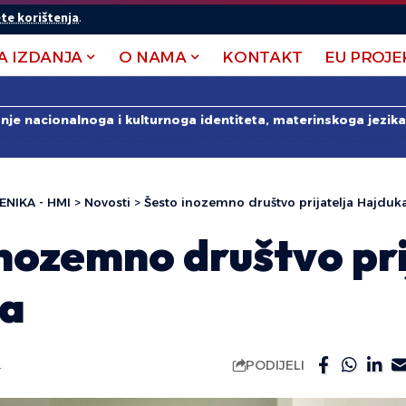
te korištenja
.
A IZDANJA
O NAMA
KONTAKT
EU PROJE
anje nacionalnoga i kulturnoga identiteta, materinskoga jezika 
ENIKA - HMI
>
Novosti
>
Šesto inozemno društvo prijatelja Hajduk
nozemno društvo pri
ka
PODIJELI
.