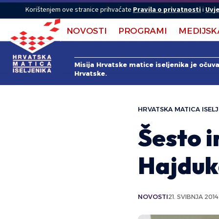
Korištenjem ove stranice prihvaćate
Pravila o privatnosti
i
Uvje
NOVOSTI
PROGRAMI
MEDIJSK
Misija Hrvatske matice iseljenika je očuv
Hrvatske.
HRVATSKA MATICA ISELJ
Šesto i
Hajdu
NOVOSTI
21. SVIBNJA 2014