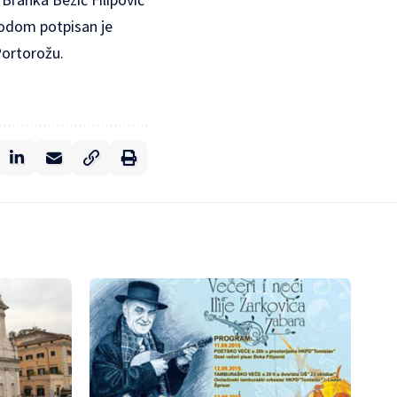
godom potpisan je
Portorožu.