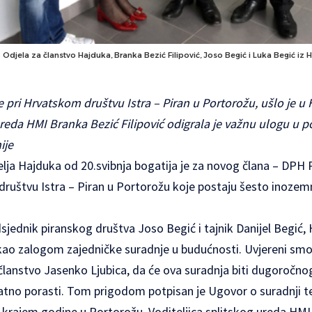
 Odjela za članstvo Hajduka, Branka Bezić Filipović, Joso Begić i Luka Begić iz H
e pri Hrvatskom društvu Istra – Piran u Portorožu, ušlo je u 
ureda HMI Branka Bezić Filipović odigrala je važnu ulogu u 
ije
telja Hajduka od 20.svibnja bogatija je za novog člana – DPH 
društvu Istra – Piran u Portorožu koje postaju šesto inozemn
dsjednik piranskog društva Joso Begić i tajnik Danijel Begić, 
o zalogom zajedničke suradnje u budućnosti. Uvjereni smo,
 članstvo Jasenko Ljubica, da će ova suradnja biti dugoročno
natno porasti. Tom prigodom potpisan je Ugovor o suradnji te 
i krajem godine u Portorožu. Voditeljica splitskog ureda HMI