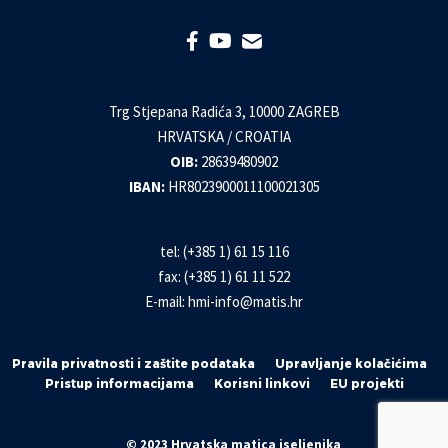
Trg Stjepana Radića 3, 10000 ZAGREB
HRVATSKA / CROATIA
OIB:
28639480902
IBAN:
HR8023900011100021305
tel: (+385 1) 61 15 116
fax: (+385 1) 61 11 522
E-mail:
hmi-info@matis.hr
Pravila privatnosti i zaštite podataka
Upravljanje kolačićima
Pristup informacijama
Korisni linkovi
EU projekti
© 2023 Hrvatska matica iseljenika