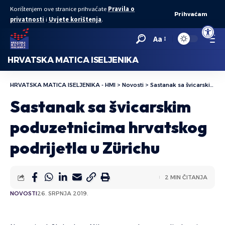
Korištenjem ove stranice prihvaćate
Pravila o
Prihvaćam
privatnosti
i
Uvjete korištenja
.
Open to
Aa
HRVATSKA MATICA ISELJENIKA
HRVATSKA MATICA ISELJENIKA - HMI
>
Novosti
>
Sastanak sa švicarskim poduzetnicima hrvatskog podrijetla u Zürichu
Sastanak sa švicarskim
poduzetnicima hrvatskog
podrijetla u Zürichu
2 MIN ČITANJA
NOVOSTI
26. SRPNJA 2019.