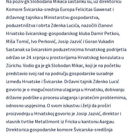
Na poziv gk Slobodana Mikaca sastanku su, uz direktoricu
Komore Švicarska-srednja Europa Felicitas Gawenat i
državnog tajnika u Ministarstvu gospodarstva,
poduzetništva i obrta Zdenka Lucića, nazočili članovi
Hrvatsko švicarskog-gospodarskog kluba Damir Petkov,
Miša Tomić, Ivo Perković, Josip Jazvić i Goran Vukadin
Sastanak sa švicarskim poduzetnicima hrvatskog podrijetla
održao se 24. srpnja u prostorijama Hrvatskog konzulata u
Zürichu. Vodio ga je gk Slobodan Mikac, koji je na početku
predstavio svoj rad na području gospodarske suradnje
između Hrvatske i Švicarske. Državni tajnik Zdenko Lucić
govorio je o mogućnostima ulaganja u Hrvatsku, dobivanju
državne podrške u procesu ulaganja i pratećim problemima,
odnosno uspjesima. O svom iskustvu i želji da proširi
proizvodnju u Hrvatskoj govorio je Josip Jazvić, direktor i
vlasnik tvrtke Metallmont iz Fricka u kantonu Aargau.
Direktorica gospodarske komore Švicarska-središnja