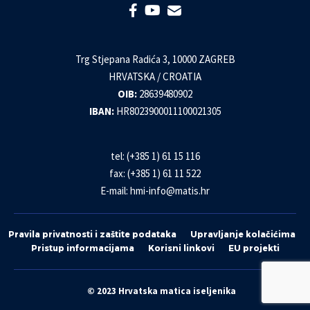
Trg Stjepana Radića 3, 10000 ZAGREB
HRVATSKA / CROATIA
OIB:
28639480902
IBAN:
HR8023900011100021305
tel: (+385 1) 61 15 116
fax: (+385 1) 61 11 522
E-mail:
hmi-info@matis.hr
Pravila privatnosti i zaštite podataka
Upravljanje kolačićima
Pristup informacijama
Korisni linkovi
EU projekti
© 2023 Hrvatska matica iseljenika