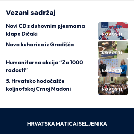
Vezani sadržaj
Novi CD s duhovnim pjesmama
klape Dičaki
NOVOSTI
Nova kuharica iz Gradišća
NOVOSTI
Humanitarna akcija “Za 1000
radosti”
NOVOSTI
5. Hrvatsko hodočašće
koljnofskoj Crnoj Madoni
NOVOSTI
HRVATSKA MATICA ISELJENIKA