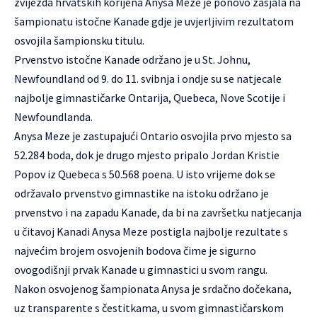
zvijezda hrvatskih korijena Anysa Meze je ponovo zasjala na
šampionatu istočne Kanade gdje je uvjerljivim rezultatom
osvojila šampionsku titulu.
Prvenstvo istočne Kanade održano je u St. Johnu,
Newfoundland od 9. do 11. svibnja i ondje su se natjecale
najbolje gimnastičarke Ontarija, Quebeca, Nove Scotije i
Newfoundlanda.
Anysa Meze je zastupajući Ontario osvojila prvo mjesto sa
52.284 boda, dok je drugo mjesto pripalo Jordan Kristie
Popov iz Quebeca s 50.568 poena. U isto vrijeme dok se
održavalo prvenstvo gimnastike na istoku održano je
prvenstvo i na zapadu Kanade, da bi na završetku natjecanja
u čitavoj Kanadi Anysa Meze postigla najbolje rezultate s
najvećim brojem osvojenih bodova čime je sigurno
ovogodišnji prvak Kanade u gimnastici u svom rangu.
Nakon osvojenog šampionata Anysa je srdačno dočekana,
uz transparente s čestitkama, u svom gimnastičarskom