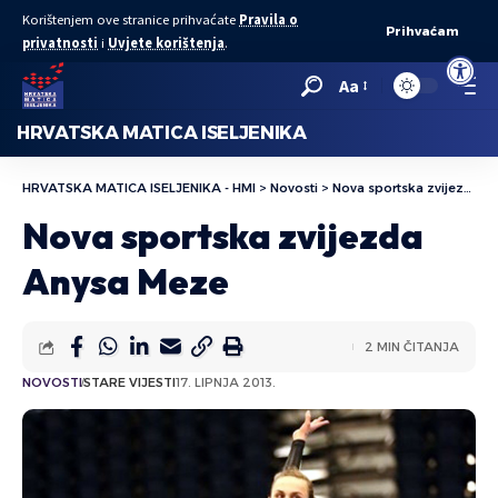
Korištenjem ove stranice prihvaćate
Pravila o
Prihvaćam
privatnosti
i
Uvjete korištenja
.
Open to
Aa
HRVATSKA MATICA ISELJENIKA
HRVATSKA MATICA ISELJENIKA - HMI
>
Novosti
>
Nova sportska zvijezda Anysa Meze
Nova sportska zvijezda
Anysa Meze
2 MIN ČITANJA
NOVOSTI
STARE VIJESTI
17. LIPNJA 2013.