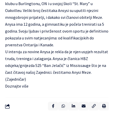
klubu u Burlingtonu, ON i u svojoj školi “St. Mary” u
Oakvilleu. Veliki broj čestitaka Ansysi su uputili njezini
mnogobrojni prijatelji, i dakako svi članovi obitelji Meze.
Anysa ima 12 godina, a gimnastiku je počela trenirati sa 5
godina. Svoju ljubav i privrženost ovom sportu je definitivno
pokazala u svim natjecanjima: od kvalifikacijskih do
prvenstva Ontarija i Kanade.
U intervju za novine Anysa je rekla da je njen uspjeh rezultat
truda, treninga i zalaganja. Anysa je članica HBZ
odsjeka/gnijezda 525 “Ban Jelačić” iz Mississauge što je na
čast čitavoj našoj Zajednici. čestitamo Anysi Meze.
(Zajedničar)
Doznajte više