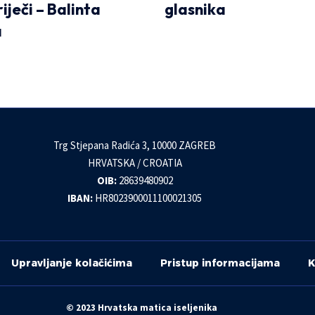
riječi – Balinta
glasnika
a
Trg Stjepana Radića 3, 10000 ZAGREB
HRVATSKA / CROATIA
OIB:
28639480902
IBAN:
HR8023900011100021305
Upravljanje kolačićima
Pristup informacijama
K
© 2023 Hrvatska matica iseljenika