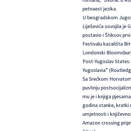
petnaest jezika.
U beogradskom Jugosl
Liješevića osvojila je
postavio i Štiksov pr
Festivalu kazališta Bi
Londonski Bloomsbury 
Post-Yugoslav States: 
Yugoslavia” (Routledge
Sa Srećkom Horvatom o
pustinju postsocijaliz
mu je i knjiga pjesama
godina stanke, kratki 
umjetnosti i književnos
Amazon crossing pripr