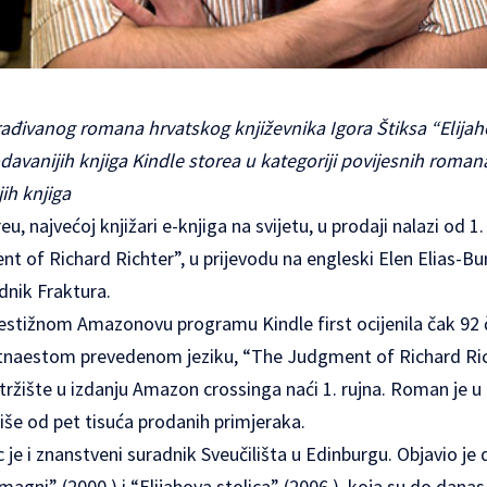
rađivanog romana hrvatskog književnika Igora Štiksa “Elijah
davanijih knjiga Kindle storea u kategoriji povijesnih roma
jih knjiga
eu, najvećoj knjižari e-knjiga na svijetu, u prodaji nalazi od 
of Richard Richter”, u prijevodu na engleski Elen Elias-Bur
dnik Fraktura.
estižnom Amazonovu programu Kindle first ocijenila čak 92 č
naestom prevedenom jeziku, “The Judgment of Richard Rich
 tržište u izdanju Amazon crossinga naći 1. rujna. Roman je 
više od pet tisuća prodanih primjeraka.
ac je i znanstveni suradnik Sveučilišta u Edinburgu. Objavio j
gni” (2000.) i “Elijahova stolica” (2006.), koja su do dana