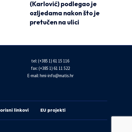
(Karlović) podlegao je
ozljedama nakon što je
pretučen na ulici
tel: (+385 1) 61 15 116
fax: (+385 1) 61 11 522
E-mail:
hmi-info@matis.hr
orisni linkovi
EU projekti