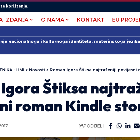
te korištenja
.
A IZDANJA
O NAMA
KONTAKT
EU PROJE
anje nacionalnoga i kulturnoga identiteta, materinskoga jezika 
ENIKA - HMI
>
Novosti
>
Roman Igora Štiksa najtraženiji povijesni
gora Štiksa najtraž
ni roman Kindle sto
PODIJELI
017.