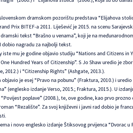
ovenskom dramskom pozorištu predstava “Elijahova stolica”
 Grand Prix BITEF-a 2011. Liješević je 2015. na scenu Sarajev
vi dramski tekst “Brašno u venama”, koji je na međunarodnom
H dobio nagradu za najbolji tekst.
iste mu je godine objavio studiju “Nations and Citizens in 
One Hundred Years of Citizenship”. S Jo Shaw uredio je zborn
, 2012.) i “Citizenship Rights” (Ashgate, 2013.).
bjavio je esej “Pravo na pobunu” (Fraktura, 2010.) i uredio 
ma” (englesko izdanje Verso, 2015.; Fraktura, 2015.). U izdanj
 “Povijest poplave” (2008.), te, ove godine, kao prvo prozno
roman “Rezalište”. Za svoj književni i javni rad dobio je fran
ti.
ema i novo englesko izdanje Štiksovog prvijenca “Dvorac u