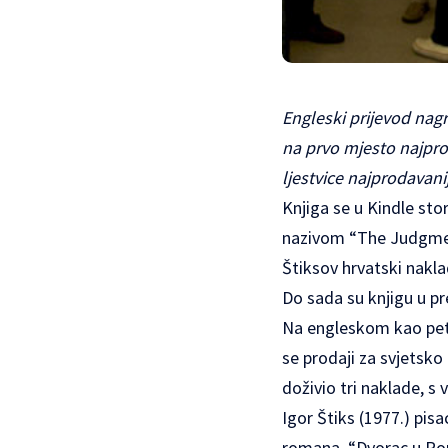
Engleski prijevod nag
na prvo mjesto najpro
ljestvice najprodavani
Knjiga se u Kindle stor
nazivom “The Judgment 
Štiksov hrvatski nakla
Do sada su knjigu u pr
Na engleskom kao pet
se prodaji za svjetsko
doživio tri naklade, s 
Igor Štiks (1977.) pis
romana, “Dvorac u Roma