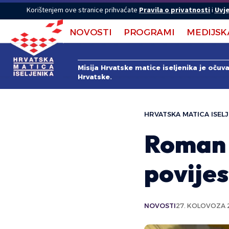
Korištenjem ove stranice prihvaćate
Pravila o privatnosti
i
Uvje
NOVOSTI
PROGRAMI
MEDIJSK
Misija Hrvatske matice iseljenika je očuv
Hrvatske.
HRVATSKA MATICA ISELJ
Roman I
povijes
NOVOSTI
27. KOLOVOZA 2