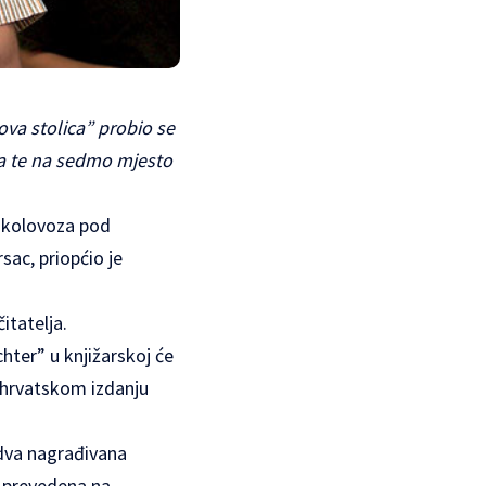
ova stolica” probio se
na te na sedmo mjesto
1. kolovoza pod
sac, priopćio je
itatelja.
ter” u knjižarskoj će
u hrvatskom izdanju
e dva nagrađivana
s prevedena na