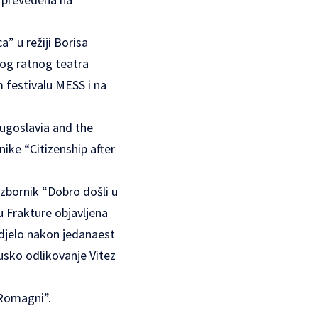
 u režiji Borisa
skog ratnog teatra
 festivalu MESS i na
Yugoslavia and the
ike “Citizenship after
zbornik “Dobro došli u
u Frakture objavljena
 djelo nakon jedanaest
cusko odlikovanje Vitez
 Romagni”.