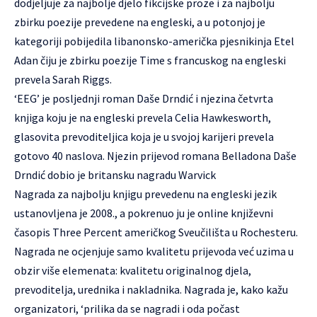
dodjeljuje za najbolje djelo fikcijske proze i za najbolju
zbirku poezije prevedene na engleski, a u potonjoj je
kategoriji pobijedila libanonsko-američka pjesnikinja Etel
Adan čiju je zbirku poezije Time s francuskog na engleski
prevela Sarah Riggs.
‘EEG’ je posljednji roman Daše Drndić i njezina četvrta
knjiga koju je na engleski prevela Celia Hawkesworth,
glasovita prevoditeljica koja je u svojoj karijeri prevela
gotovo 40 naslova. Njezin prijevod romana Belladona Daše
Drndić dobio je britansku nagradu Warvick
Nagrada za najbolju knjigu prevedenu na engleski jezik
ustanovljena je 2008., a pokrenuo ju je online književni
časopis Three Percent američkog Sveučilišta u Rochesteru.
Nagrada ne ocjenjuje samo kvalitetu prijevoda već uzima u
obzir više elemenata: kvalitetu originalnog djela,
prevoditelja, urednika i nakladnika. Nagrada je, kako kažu
organizatori, ‘prilika da se nagradi i oda počast