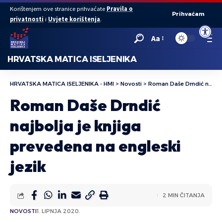
Korištenjem ove stranice prihvaćate
Pravila o
Prihvaćam
privatnosti
i
Uvjete korištenja
.
Open to
Aa
HRVATSKA MATICA ISELJENIKA
HRVATSKA MATICA ISELJENIKA - HMI
>
Novosti
>
Roman Daše Drndić najbolja je knjiga prevedena na engleski jezik
Roman Daše Drndić
najbolja je knjiga
prevedena na engleski
jezik
2 MIN ČITANJA
NOVOSTI
1. LIPNJA 2020.