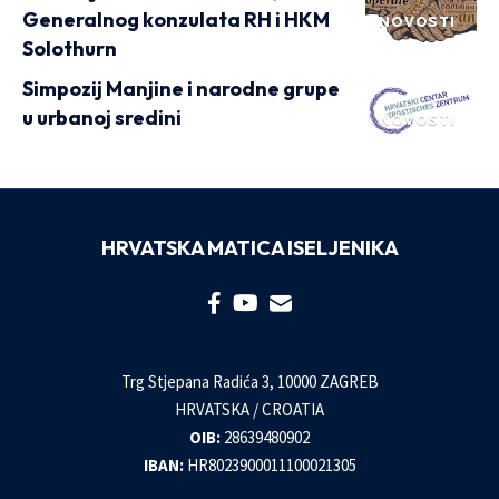
Generalnog konzulata RH i HKM
NOVOSTI
Solothurn
Simpozij Manjine i narodne grupe
u urbanoj sredini
NOVOSTI
HRVATSKA MATICA ISELJENIKA
Trg Stjepana Radića 3, 10000 ZAGREB
HRVATSKA / CROATIA
OIB:
28639480902
IBAN:
HR8023900011100021305