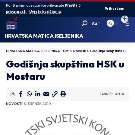
Korištenjem ove stranice prihvaćate
Pravila o
Prihvaćam
privatnosti
i
Uvjete korištenja
.
Open to
Aa
HRVATSKA MATICA ISELJENIKA
HRVATSKA MATICA ISELJENIKA - HMI
>
Novosti
>
Godišnja skupština HSK u Mostaru
Godišnja skupština HSK u
Mostaru
1 MIN ČITANJA
NOVOSTI
16. SRPNJA 2019.