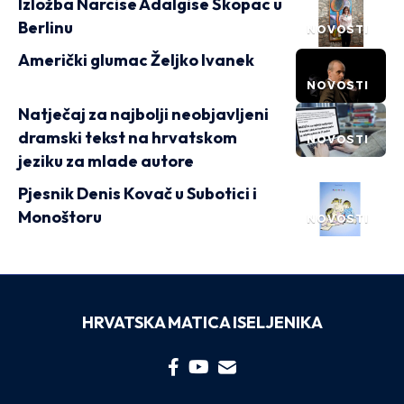
Izložba Narcise Adalgise Škopac u
Berlinu
NOVOSTI
Američki glumac Željko Ivanek
NOVOSTI
Natječaj za najbolji neobjavljeni
dramski tekst na hrvatskom
NOVOSTI
jeziku za mlade autore
Pjesnik Denis Kovač u Subotici i
Monoštoru
NOVOSTI
HRVATSKA MATICA ISELJENIKA