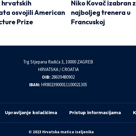
i hrvatskih
Niko Kovač izabran 
ata osvojili American
najboljeg trenera u
cture Prize
Francuskoj
Trg Stjepana Radića 3, 10000 ZAGREB
HRVATSKA / CROATIA
OIB:
28639480902
IBAN:
HR8023900011100021305
Upravljanje kolačićima
Pristup informacijama
K
© 2023 Hrvatska matica iseljenika