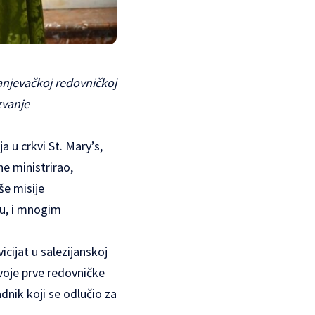
ranjevačkoj redovničkoj
zvanje
 u crkvi St. Mary’s,
ne ministrirao,
še misije
ću, i mnogim
cijat u salezijanskoj
svoje prve redovničke
adnik koji se odlučio za