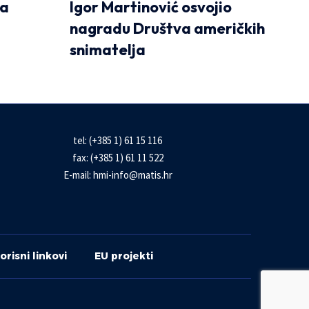
za
Igor Martinović osvojio
nagradu Društva američkih
snimatelja
tel: (+385 1) 61 15 116
fax: (+385 1) 61 11 522
E-mail:
hmi-info@matis.hr
orisni linkovi
EU projekti