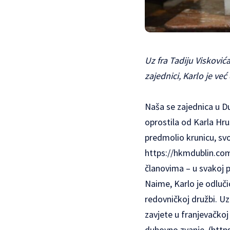
Uz fra Tadiju Visković
zajednici, Karlo je ve
Naša se zajednica u Du
oprostila od Karla Hru
predmolio krunicu, svo
https://hkmdublin.co
članovima – u svakoj pril
Naime, Karlo je odluči
redovničkoj družbi. Uz
zavjete u franjevačkoj 
duhovno zvanje. (
http