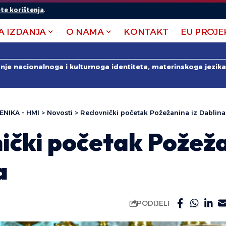
te korištenja
.
A IZDANJA
O NAMA
KONTAKT
EU PROJE
anje nacionalnoga i kulturnoga identiteta, materinskoga jezika 
ENIKA - HMI
>
Novosti
>
Redovnički početak Požežanina iz Dablina
ički početak Požeža
a
PODIJELI