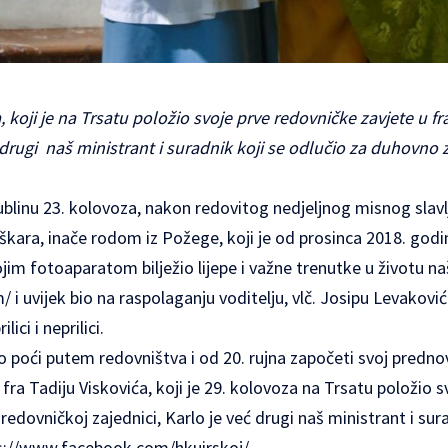
a, koji je na Trsatu položio svoje prve redovničke zavjete u f
ć drugi naš ministrant i suradnik koji se odlučio za duhovno 
blinu 23. kolovoza, nakon redovitog nedjeljnog misnog slavlja
škara, inače rodom iz Požege, koji je od prosinca 2018. godi
jim fotoaparatom bilježio lijepe i važne trenutke u životu na
m/
i uvijek bio na raspolaganju voditelju, vlč. Josipu Levakovi
ici i neprilici.
o poći putem redovništva i od 20. rujna započeti svoj prednovi
 fra Tadiju Viskovića, koji je 29. kolovoza na Trsatu položio 
redovničkoj zajednici, Karlo je već drugi naš ministrant i sur
s://www.facebook.com/hkuirskoj/