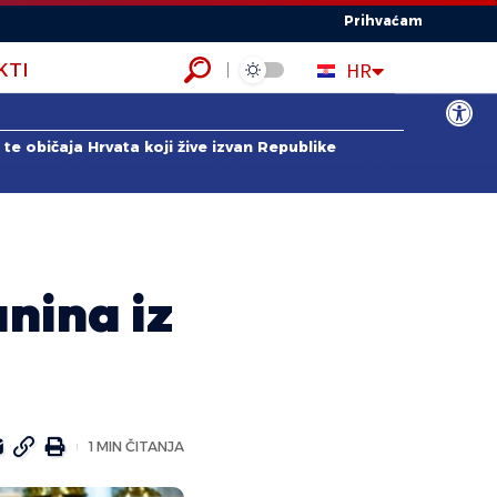
Prihvaćam
EN
HR
KTI
ES
Open to
te običaja Hrvata koji žive izvan Republike
nina iz
1 MIN ČITANJA