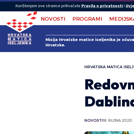
Korištenjem ove stranice prihvaćate
Pravila o privatnosti
i
Uvje
NOVOSTI
PROGRAMI
MEDIJSK
Misija Hrvatske matice iseljenika je očuv
Hrvatske.
HRVATSKA MATICA ISELJ
Redovn
Dablin
NOVOSTI
18. RUJNA 2020.