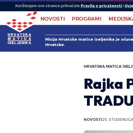
Korištenjem ove stranice prihvaćate
Pravila o privatnosti
i
Uvje
NOVOSTI
PROGRAMI
MEDIJSK
Misija Hrvatske matice iseljenika je očuv
Hrvatske.
HRVATSKA MATICA ISELJ
Rajka P
TRADUK
NOVOSTI
20. STUDENOGA 