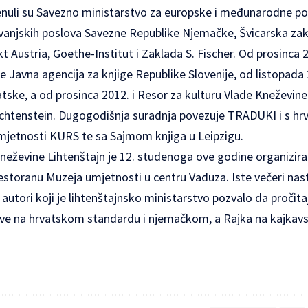
uli su Savezno ministarstvo za europske i međunarodne po
o vanjskih poslova Savezne Republike Njemačke, Švicarska zak
t Austria, Goethe-Institut i Zaklada S. Fischer. Od prosinca 
 Javna agencija za knjige Republike Slovenije, od listopada 
tske, a od prosinca 2012. i Resor za kulturu Vlade Kneževine
iechtenstein. Dugogodišnja suradnja povezuje TRADUKI i s 
umjetnosti KURS te sa Sajmom knjiga u Leipzigu.
Kneževine Lihtenštajn je 12. studenoga ove godine organizira
estoranu Muzeja umjetnosti u centru Vaduza. Iste večeri nastu
i autori koji je lihtenštajnsko ministarstvo pozvalo da pročita
ihove na hrvatskom standardu i njemačkom, a Rajka na kajka