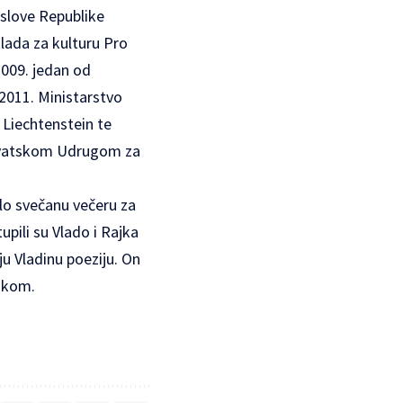
slove Republike
lada za kulturu Pro
2009. jedan od
2011. Ministarstvo
 Liechtenstein te
hrvatskom Udrugom za
lo svečanu večeru za
pili su Vlado i Rajka
ju Vladinu poeziju. On
vskom.