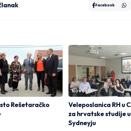
 članak
Facebook
NOVOSTI
sto Rešetaračko
Veleposlanica RH u 
e
za hrvatske studije u
Sydneyju