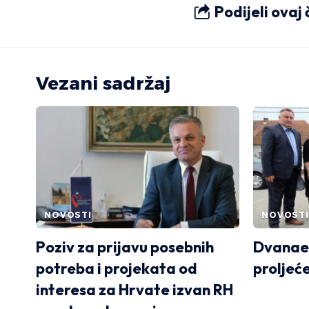
Podijeli ovaj
Vezani sadržaj
NOVOSTI
NOVOSTI
Poziv za prijavu posebnih
Dvanae
potreba i projekata od
proljeć
interesa za Hrvate izvan RH