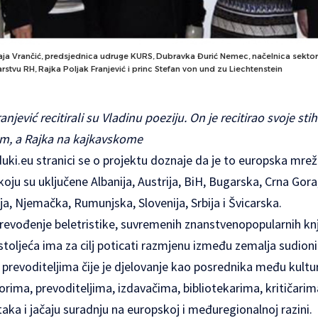
Maja Vrančić, predsjednica udruge KURS, Dubravka Đurić Nemec, načelnica sektor
arstvu RH, Rajka Poljak Franjević i princ Stefan von und zu Liechtenstein
anjević recitirali su Vladinu poeziju. On je recitirao svoje s
m, a Rajka na kajkavskome
duki.eu
stranici se o projektu doznaje da je to europska mre
u koju su uključene Albanija, Austrija, BiH, Bugarska, Crna Gor
a, Njemačka, Rumunjska, Slovenija, Srbija i Švicarska.
evođenje beletristike, suvremenih znanstvenopopularnih knji
. stoljeća ima za cilj poticati razmjenu između zemalja sudio
 prevoditeljima čije je djelovanje kao posrednika među kult
rima, prevoditeljima, izdavačima, bibliotekarima, kritičari
ka i jačaju suradnju na europskoj i međuregionalnoj razini.