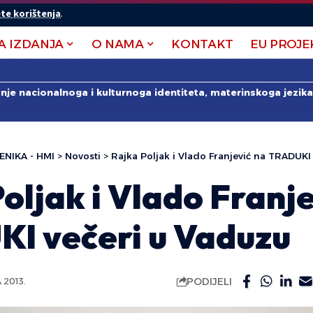
te korištenja
.
A IZDANJA
O NAMA
KONTAKT
EU PROJE
anje nacionalnoga i kulturnoga identiteta, materinskoga jezika 
ENIKA - HMI
>
Novosti
>
Rajka Poljak i Vlado Franjević na TRADUKI
oljak i Vlado Franje
I večeri u Vaduzu
PODIJELI
2013.