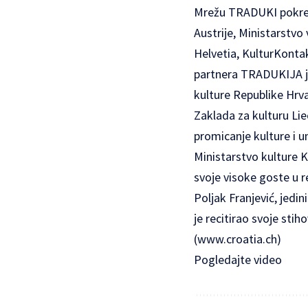
Mrežu TRADUKI pokren
Austrije, Ministarstv
Helvetia, KulturKontak
partnera TRADUKIJA je
kulture Republike Hrva
Zaklada za kulturu L
promicanje kulture i 
Ministarstvo kulture 
svoje visoke goste u r
Poljak Franjević, jedin
je recitirao svoje st
(
www.croatia.ch
)
Pogledajte video