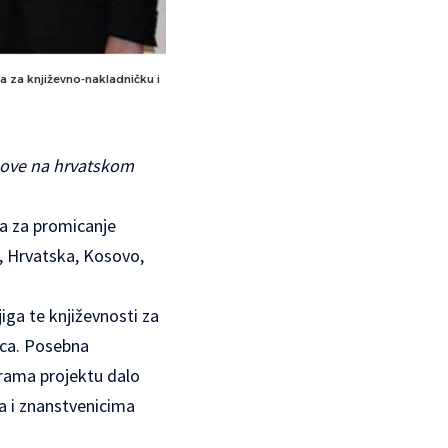
a za književno-nakladničku i
tihove na hrvatskom
ža za promicanje
a, Hrvatska, Kosovo,
ga te književnosti za
nica. Posebna
urama projektu dalo
ma i znanstvenicima