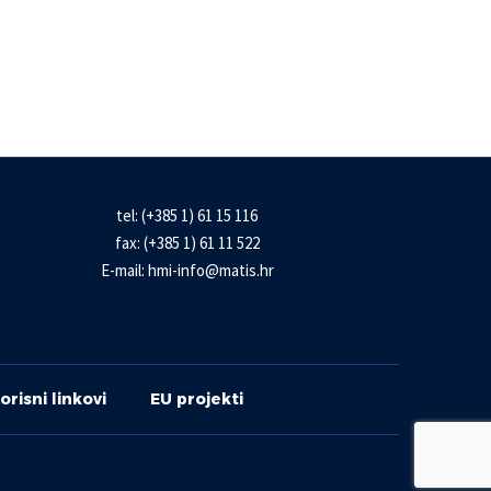
tel: (+385 1) 61 15 116
fax: (+385 1) 61 11 522
E-mail:
hmi-info@matis.hr
orisni linkovi
EU projekti