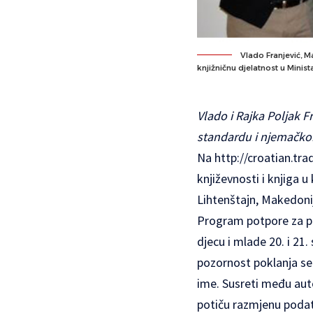
Vlado Franjević, 
knjižničnu djelatnost u Minist
Vlado i Rajka Poljak Fr
standardu i njemačko
Na
http://croatian.tra
književnosti i knjiga 
Lihtenštajn, Makedonij
Program potpore za pr
djecu i mlade 20. i 21
pozornost poklanja se
ime. Susreti među auto
potiču razmjenu podata