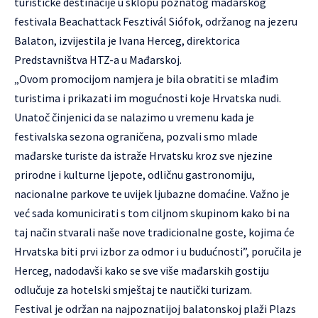
turističke destinacije u sklopu poznatog mađarskog
festivala Beachattack Fesztivál Siófok, održanog na jezeru
Balaton, izvijestila je Ivana Herceg, direktorica
Predstavništva HTZ-a u Mađarskoj.
„Ovom promocijom namjera je bila obratiti se mlađim
turistima i prikazati im mogućnosti koje Hrvatska nudi.
Unatoč činjenici da se nalazimo u vremenu kada je
festivalska sezona ograničena, pozvali smo mlade
mađarske turiste da istraže Hrvatsku kroz sve njezine
prirodne i kulturne ljepote, odličnu gastronomiju,
nacionalne parkove te uvijek ljubazne domaćine. Važno je
već sada komunicirati s tom ciljnom skupinom kako bi na
taj način stvarali naše nove tradicionalne goste, kojima će
Hrvatska biti prvi izbor za odmor i u budućnosti”, poručila je
Herceg, nadodavši kako se sve više mađarskih gostiju
odlučuje za hotelski smještaj te nautički turizam.
Festival je održan na najpoznatijoj balatonskoj plaži Plazs