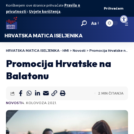
Korištenjem ove stranice prihvaćate
Pravila o
Prihvaćam
privatnosti
i
Uvjete korištenja
.
Open to
Aa
HRVATSKA MATICA ISELJENIKA
HRVATSKA MATICA ISELJENIKA - HMI
>
Novosti
>
Promocija Hrvatske na Balatonu
Promocija Hrvatske na
Balatonu
2 MIN ČITANJA
NOVOSTI
4. KOLOVOZA 2021.