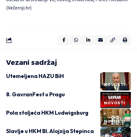
(Večernji.hr)
Vezani sadržaj
Utemeljena HAZU BiH
NOVOSTI
8. GavranFest u Pragu
NOVOSTI
Pola stoljeća HKM Ludwigsburg
NOVOSTI
Slavlje u HKM Bl. Alojzija Stepinca