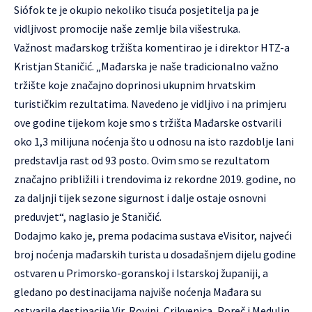
Siófok te je okupio nekoliko tisuća posjetitelja pa je
vidljivost promocije naše zemlje bila višestruka.
Važnost mađarskog tržišta komentirao je i direktor HTZ-a
Kristjan Staničić. „Mađarska je naše tradicionalno važno
tržište koje značajno doprinosi ukupnim hrvatskim
turističkim rezultatima. Navedeno je vidljivo i na primjeru
ove godine tijekom koje smo s tržišta Mađarske ostvarili
oko 1,3 milijuna noćenja što u odnosu na isto razdoblje lani
predstavlja rast od 93 posto. Ovim smo se rezultatom
značajno približili i trendovima iz rekordne 2019. godine, no
za daljnji tijek sezone sigurnost i dalje ostaje osnovni
preduvjet“, naglasio je Staničić.
Dodajmo kako je, prema podacima sustava eVisitor, najveći
broj noćenja mađarskih turista u dosadašnjem dijelu godine
ostvaren u Primorsko-goranskoj i Istarskoj županiji, a
gledano po destinacijama najviše noćenja Mađara su
ostvarile destinacije Vir, Rovinj, Crikvenica, Poreč i Medulin.