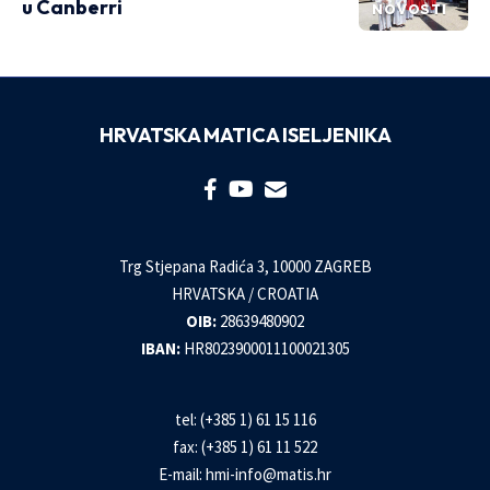
u Canberri
NOVOSTI
HRVATSKA MATICA ISELJENIKA
Trg Stjepana Radića 3, 10000 ZAGREB
HRVATSKA / CROATIA
OIB:
28639480902
IBAN:
HR8023900011100021305
tel: (+385 1) 61 15 116
fax: (+385 1) 61 11 522
E-mail:
hmi-info@matis.hr