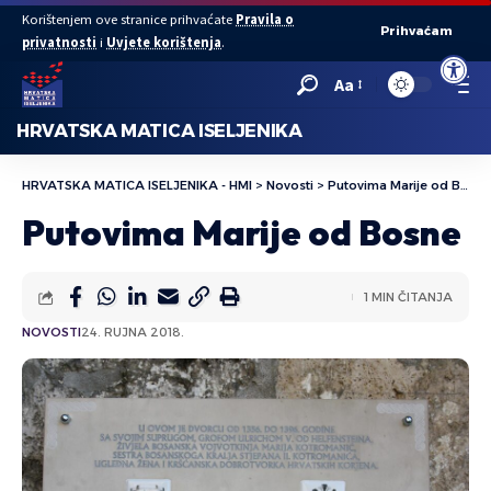
Korištenjem ove stranice prihvaćate
Pravila o
Prihvaćam
privatnosti
i
Uvjete korištenja
.
Open to
Aa
HRVATSKA MATICA ISELJENIKA
HRVATSKA MATICA ISELJENIKA - HMI
>
Novosti
>
Putovima Marije od Bosne
Putovima Marije od Bosne
1 MIN ČITANJA
NOVOSTI
24. RUJNA 2018.