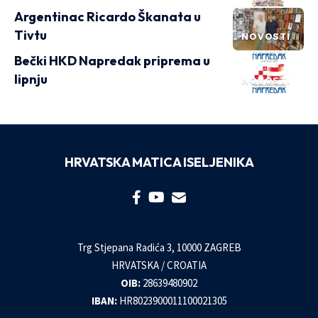
Argentinac Ricardo Škanata u
Tivtu
NOVOSTI
Bečki HKD Napredak priprema u
lipnju
NOVOSTI
HRVATSKA MATICA ISELJENIKA
Trg Stjepana Radića 3, 10000 ZAGREB
HRVATSKA / CROATIA
OIB:
28639480902
IBAN:
HR8023900011100021305