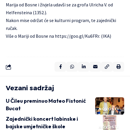
Marija od Bosne i živjela udavši se za grofa Ulricha V. od
Helfensteina (1352.).
Nakon mise održat će se kulturni program, te zajednički
ručak.
Više o Mariji od Bosne na
https://goo.gl/Ku6FRr
. (IKA)
Vezani sadržaj
U Čileu preminuo Mateo Fistonić
Bucat
NOVOSTI
Zajednički koncert labinske i
bajske umjetničke škole
NOVOSTI