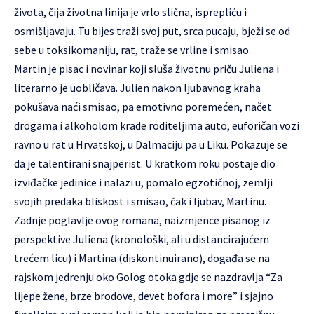
života, čija životna linija je vrlo slična, isprepliću i
osmišljavaju. Tu bijes traži svoj put, srca pucaju, bježi se od
sebe u toksikomaniju, rat, traže se vrline i smisao.
Martin je pisac i novinar koji sluša životnu priču Juliena i
literarno je uobličava. Julien nakon ljubavnog kraha
pokušava naći smisao, pa emotivno poremećen, načet
drogama i alkoholom krade roditeljima auto, euforičan vozi
ravno u rat u Hrvatskoj, u Dalmaciju pa u Liku. Pokazuje se
da je talentirani snajperist. U kratkom roku postaje dio
izviđačke jedinice i nalazi u, pomalo egzotičnoj, zemlji
svojih predaka bliskost i smisao, čak i ljubav, Martinu.
Zadnje poglavlje ovog romana, naizmjence pisanog iz
perspektive Juliena (kronološki, ali u distancirajućem
trećem licu) i Martina (diskontinuirano), događa se na
rajskom jedrenju oko Golog otoka gdje se nazdravlja “Za
lijepe žene, brze brodove, devet bofora i more” i sjajno