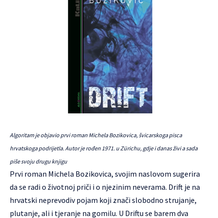
Algoritam je objavio prvi roman Michela Bozikovica, švicarskoga pisca
hrvatskoga podrijetla. Autor je rođen 1971. u Zürichu, gdje i danas živi a sada
piše svoju drugu knjigu
Prvi roman Michela Bozikovica, svojim naslovom sugerira
da se radi o životnoj priči i o njezinim neverama. Drift je na
hrvatski neprevodiv pojam koji znači slobodno strujanje,
plutanje, ali i tjeranje na gomilu. U Driftu se barem dva