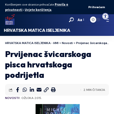
Korištenjem ove stranice prihvaćate
Pravila o
Prihvaćam
privatnosti
i
Uvjete korištenja
.
Open to
Aa
HRVATSKA MATICA ISELJENIKA
HRVATSKA MATICA ISELJENIKA - HMI
>
Novosti
>
Prvijenac švicarskoga pisca hrvatskoga podrijetla
Prvijenac švicarskoga
pisca hrvatskoga
podrijetla
2 MIN ČITANJA
NOVOSTI
1. OŽUJKA 2015.