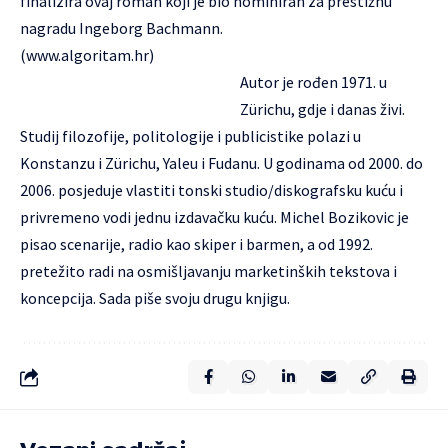
finalizira ovaj roman koji je bio nominiran za prestižnu
nagradu Ingeborg Bachmann.
(
www.algoritam.hr
)
Autor je rođen 1971. u
Zürichu, gdje i danas živi.
Studij filozofije, politologije i publicistike polazi u
Konstanzu i Zürichu, Yaleu i Fudanu. U godinama od 2000. do
2006. posjeduje vlastiti tonski studio/diskografsku kuću i
privremeno vodi jednu izdavačku kuću. Michel Bozikovic je
pisao scenarije, radio kao skiper i barmen, a od 1992.
pretežito radi na osmišljavanju marketinških tekstova i
koncepcija. Sada piše svoju drugu knjigu.