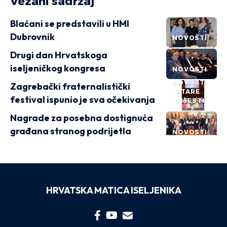
Vezani sadržaj
Blaćani se predstavili u HMI
Dubrovnik
NOVOSTI
Drugi dan Hrvatskoga
iseljeničkog kongresa
NOVOSTI
NOVOSTI
Zagrebački fraternalistički
STARE
festival ispunio je sva očekivanja
VIJESTI
Nagrade za posebna dostignuća
građana stranog podrijetla
NOVOSTI
HRVATSKA MATICA ISELJENIKA