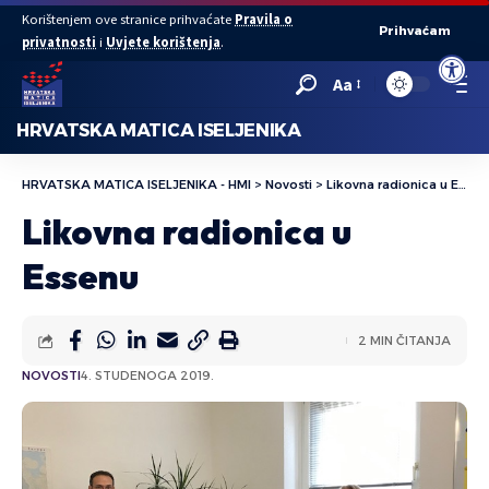
Korištenjem ove stranice prihvaćate
Pravila o
Prihvaćam
privatnosti
i
Uvjete korištenja
.
Open to
Aa
HRVATSKA MATICA ISELJENIKA
HRVATSKA MATICA ISELJENIKA - HMI
>
Novosti
>
Likovna radionica u Essenu
Likovna radionica u
Essenu
2 MIN ČITANJA
NOVOSTI
4. STUDENOGA 2019.