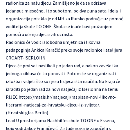
radionica za našu djecu. Zamišljeno je da se održava
jedanput mjesečno, i to subotom, po dva puna sata. Ideja i
organizacija potekla je od MH za Rursko područje uz pomoć
voditelja škole TO ONE. Škola se inače bavi pružanjem
pomoći u učenju djeci svih uzrasta.
Radionicu će voditi slobodna umjetnica i likovna
pedagoginja Ankica Karačić preko svoje radionice i atelijera
CROART-ISERLOHN.
Djeca će prvi sat naslikali po jedan rad, a nakon završetka
jednoga ciklusa će to ponoviti. Potom će se organizirati
izložba i vidjeti što su i jesu li djeca išta naučila. Na kraju će
izraditi po jedan rad za novi natječaj iz Iserlohna na temu
RIJEČ
https://matis.hr/natjecaji/raspisan-novi-likovno-
literarni-natjecaj-za-hrvatsku-djecu-iz-svijeta/
.
(Hrvatski glas Berlin)
Lead U prostorijama Nachhilfeschule TO ONE u Essenu,
koju vodi Jakov Franjičević, 2. studenoga je započela s