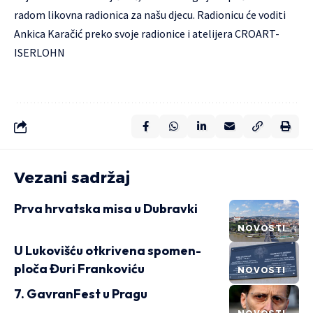
radom likovna radionica za našu djecu. Radionicu će voditi
Ankica Karačić preko svoje radionice i atelijera CROART-
ISERLOHN
Vezani sadržaj
Prva hrvatska misa u Dubravki
NOVOSTI
U Lukovišću otkrivena spomen-
ploča Đuri Frankoviću
NOVOSTI
7. GavranFest u Pragu