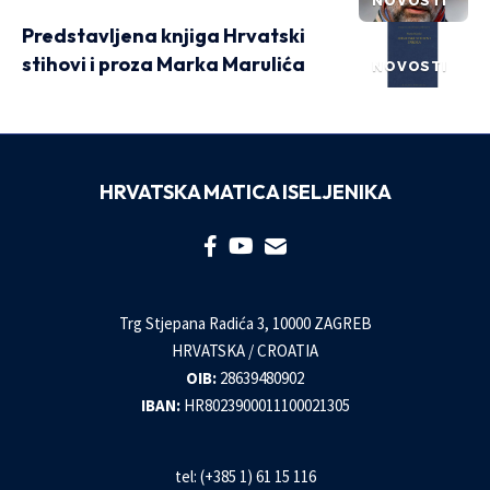
NOVOSTI
Predstavljena knjiga Hrvatski
stihovi i proza Marka Marulića
NOVOSTI
HRVATSKA MATICA ISELJENIKA
Trg Stjepana Radića 3, 10000 ZAGREB
HRVATSKA / CROATIA
OIB:
28639480902
IBAN:
HR8023900011100021305
tel: (+385 1) 61 15 116