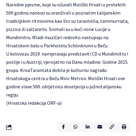
Narodne pjesme, koje su očuvali Moliški Hrvati u proteklih
500 godina nanovo su aranžirali u poznatim talijanskim
tradicijskim ritmovima kao što su tarantella, tammurriata,
pizzica ili saltarello. Snimali su u kući none Lucije u
Mundimitru. Mladi muzičari redovito nastupaju na
Hrvatskom balu u Parkhotelu Schönbrunn u Beču.
U kolovozu 2019. namjeravaju predstaviti CD u Mundimitru i
poslije i u Austriji, vjerojatno na Danu mladine. Godine 2015.
grupa KroaTarantata dobila je kulturnu nagradu
Hrvatskoga centra u Beču Mini-Metron. Moliški Hrvati ove
godine slave 500. obljetnicu doseljenja u južnotalijansku
regiju.
(Hrvatska redakcija ORF-a)