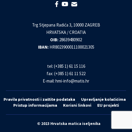
Trg Stjepana Radića 3, 10000 ZAGREB
HRVATSKA / CROATIA
OIB:
28639480902
IBAN:
HR8023900011100021305
tel: (+385 1) 61 15 116
fax: (+385 1) 61 11 522
E-mail:
hmi-info@matis.hr
Pravila privatnosti i zaštite podataka
Upravljanje kolačićima
Pristup informacijama
Korisni linkovi
EU projekti
© 2023 Hrvatska matica iseljenika