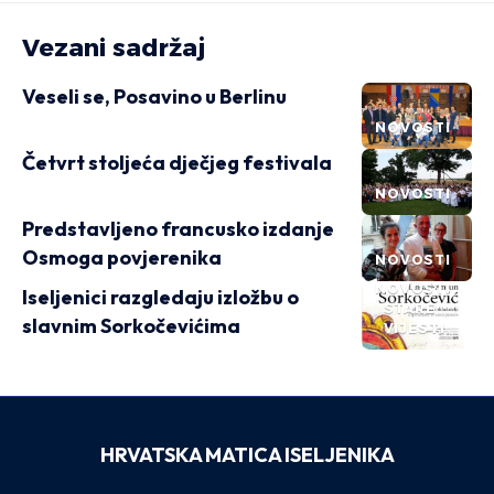
Vezani sadržaj
Veseli se, Posavino u Berlinu
NOVOSTI
Četvrt stoljeća dječjeg festivala
NOVOSTI
Predstavljeno francusko izdanje
Osmoga povjerenika
NOVOSTI
NOVOSTI
Iseljenici razgledaju izložbu o
STARE
slavnim Sorkočevićima
VIJESTI
HRVATSKA MATICA ISELJENIKA