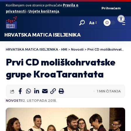
Korištenjem ove stranice prihvaćate
Pravila o
Prihvaćam
privatnosti
i
Uvjete korištenja
.
Open to
Aa
HRVATSKA MATICA ISELJENIKA
HRVATSKA MATICA ISELJENIKA - HMI
>
Novosti
>
Prvi CD moliškohrvatske grupe KroaTarantata
Prvi CD moliškohrvatske
grupe KroaTarantata
1 MIN ČITANJA
NOVOSTI
12. LISTOPADA 2018.