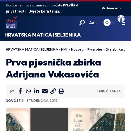
Korištenjem ove stranice prihvaćate
Pravila o
Prihvaćam
privatnosti
i
Uvjete korištenja
.
Open to
Aa
HRVATSKA MATICA ISELJENIKA
HRVATSKA MATICA ISELJENIKA - HMI
>
Novosti
>
Prva pjesnička zbirka Adrijana Vukasovića
Prva pjesnička zbirka
Adrijana Vukasovića
1 MIN ČITANJA
NOVOSTI
14. STUDENOGA 2019.