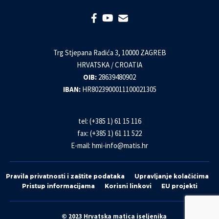
Trg Stjepana Radića 3, 10000 ZAGREB
HRVATSKA / CROATIA
OIB:
28639480902
IBAN:
HR8023900011100021305
tel: (+385 1) 61 15 116
fax: (+385 1) 61 11 522
E-mail:
hmi-info@matis.hr
Pravila privatnosti i zaštite podataka
Upravljanje kolačićima
Pristup informacijama
Korisni linkovi
EU projekti
© 2023 Hrvatska matica iseljenika