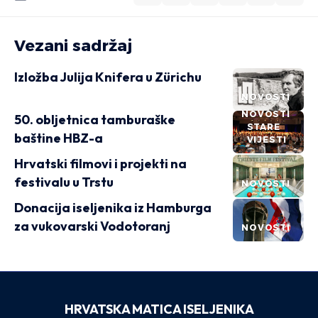
Vezani sadržaj
Izložba Julija Knifera u Zürichu
NOVOSTI
NOVOSTI
50. obljetnica tamburaške
STARE
baštine HBZ-a
VIJESTI
Hrvatski filmovi i projekti na
festivalu u Trstu
NOVOSTI
Donacija iseljenika iz Hamburga
za vukovarski Vodotoranj
NOVOSTI
HRVATSKA MATICA ISELJENIKA