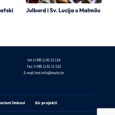
vatski
Julbord i Sv. Lucija u Malmöu
tel: (+385 1) 61 15 116
fax: (+385 1) 61 11 522
E-mail:
hmi-info@matis.hr
orisni linkovi
EU projekti