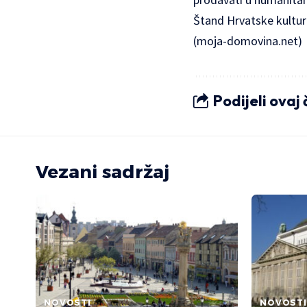
Štand Hrvatske kulturn
(
moja-domovina.net
)
Podijeli ovaj
Vezani sadržaj
NOVOSTI
NOVOSTI