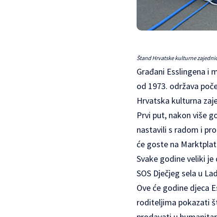
Štand Hrvatske kulturne zajednice
Građani Esslingena i m
od 1973. održava počet
Hrvatska kulturna zaj
Prvi put, nakon više g
nastavili s radom i p
će goste na Marktplatz
Svake godine veliki j
SOS Dječjeg sela u Lad
Ove će godine djeca Es
roditeljima pokazati š
prodavati u humanitar