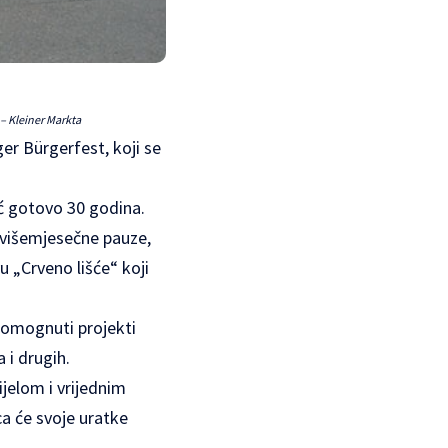
 – Kleiner Markta
er Bürgerfest, koji se
ć gotovo 30 godina.
n višemjesečne pauze,
 „Crveno lišće“ koji
pomognuti projekti
 i drugih.
ijelom i vrijednim
ca će svoje uratke