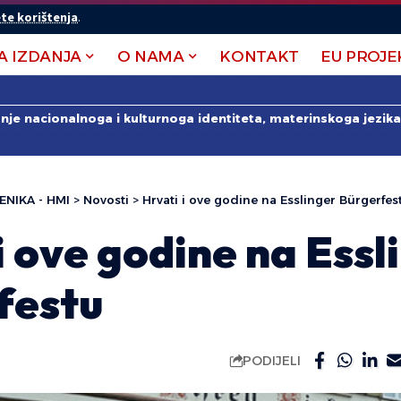
te korištenja
.
A IZDANJA
O NAMA
KONTAKT
EU PROJE
anje nacionalnoga i kulturnoga identiteta, materinskoga jezika 
ENIKA - HMI
>
Novosti
>
Hrvati i ove godine na Esslinger Bürgerfes
i ove godine na Essl
festu
PODIJELI