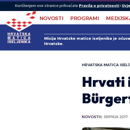
Korištenjem ove stranice prihvaćate
Pravila o privatnosti
i
Uvje
NOVOSTI
PROGRAMI
MEDIJSK
Misija Hrvatske matice iseljenika je očuv
Hrvatske.
HRVATSKA MATICA ISELJ
Hrvati 
Bürger
NOVOSTI
6. SRPNJA 2017.