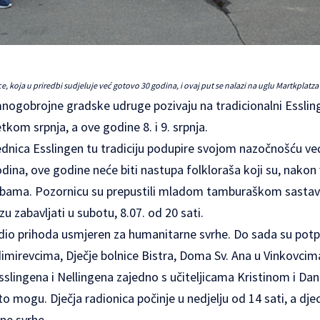
, koja u priredbi sudjeluje već gotovo 30 godina, i ovaj put se nalazi na uglu Martkplatza
nogobrojne gradske udruge pozivaju na tradicionalni Essling
kom srpnja, a ove godine 8. i 9. srpnja.
ednica Esslingen
tu tradiciju podupire svojom nazočnošću ve
odina, ove godine neće biti nastupa folkloraša koji su, nako
robama. Pozornicu su prepustili mladom tamburaškom sastavu
u zabavljati u subotu, 8.07. od 20 sati.
e dio prihoda usmjeren za humanitarne svrhe. Do sada su pot
imirevcima, Dječje bolnice Bistra, Doma Sv. Ana u Vinkovcima
slingena i Nellingena zajedno s učiteljicama Kristinom i Dan
to mogu. Dječja radionica počinje u nedjelju od 14 sati, a dje
ne svrhe.