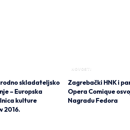
NOVOSTI
odno skladateljsko
Zagrebački HNK i pa
nje – Europska
Opera Comique osvoj
lnica kulture
Nagradu Fedora
w 2016.