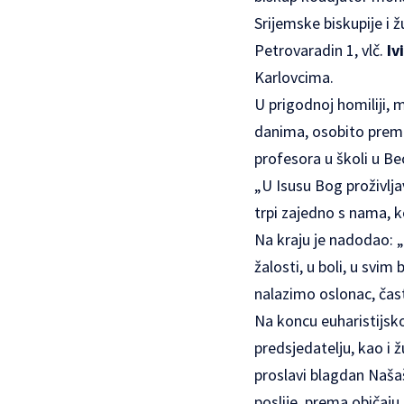
Srijemske biskupije i ž
Petrovaradin 1, vlč.
Iv
Karlovcima.
U prigodnoj homiliji, 
danima, osobito prema 
profesora u školi u Be
„U Isusu Bog proživljav
trpi zajedno s nama, 
Na kraju je nadodao: „P
žalosti, u boli, u svim
nalazimo oslonac, časte
Na koncu euharistijsko
predsjedatelju, kao i 
proslavi blagdan Naša
poslije, prema običaju