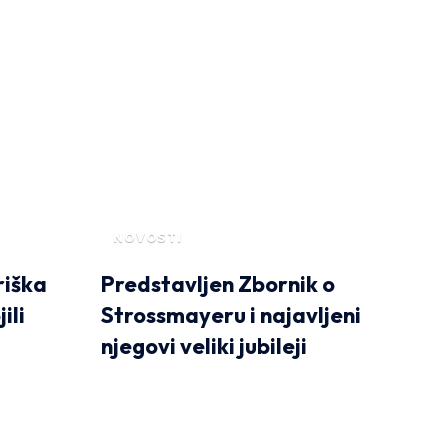
NOVOSTI
riška
Predstavljen Zbornik o
ili
Strossmayeru i najavljeni
njegovi veliki jubileji