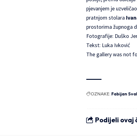
pjevanjem je uzveliča
pratnjom stolara
Ivan
prostorima župnoga d
Fotografije: Duško Je
Tekst: Luka Ivković
The gallery was not f
OZNAKE:
Fabijan Sva
Podijeli ovaj