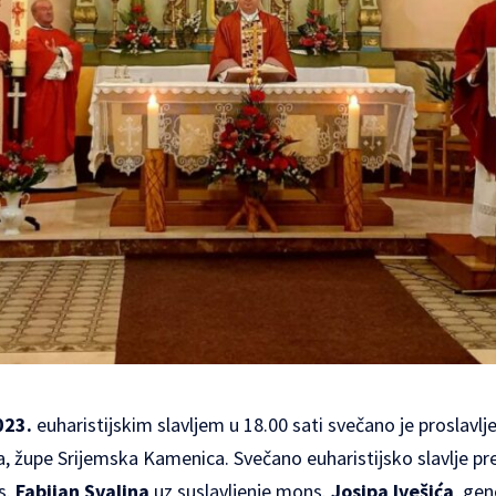
023.
euharistijskim slavljem u 18.00 sati svečano je proslavlj
a
, župe
Srijemska Kamenica
. Svečano euharistijsko slavlje pr
s.
Fabijan Svalina
uz suslavljenje mons.
Josipa Ivešića
, gen