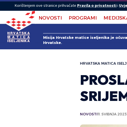
Korištenjem ove stranice prihvaćate
Pravila o privatnosti
i
Uvje
NOVOSTI
PROGRAMI
MEDIJSK
Misija Hrvatske matice iseljenika je očuv
Hrvatske.
HRVATSKA MATICA ISELJ
PROSL
SRIJE
NOVOSTI
11. SVIBNJA 2023