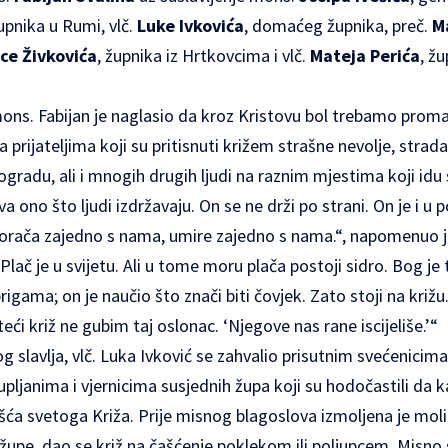
upnika u Rumi, vlč.
Luke Ivkovića
, domaćeg župnika, preč.
M
ice Živkovića
, župnika iz Hrtkovcima i vlč.
Mateja Perića
, ž
mons. Fabijan je naglasio da kroz Kristovu bol trebamo promat
prijateljima koji su pritisnuti križem strašne nevolje, strada
ogradu, ali i mnogih drugih ljudi na raznim mjestima koji id
a ono što ljudi izdržavaju. On se ne drži po strani. On je i u
korača zajedno s nama, umire zajedno s nama.“, napomenuo je
lač je u svijetu. Ali u tome moru plača postoji sidro. Bog je t
 brigama; on je naučio što znači biti čovjek. Zato stoji na križ
ći križ ne gubim taj oslonac. ‘Njegove nas rane iscijeliše.’“
g slavlja, vlč. Luka Ivković se zahvalio prisutnim svećenicim
župljanima i vjernicima susjednih župa koji su hodočastili da
šća svetoga Križa. Prije misnog blagoslova izmoljena je mol
 župe, dao se križ na čašćenje poklekom ili poljupcem. Misno 