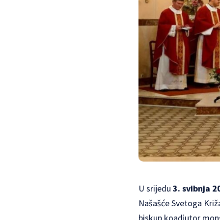
U srijedu
3. svibnja 2
Našašće Svetoga Križ
biskup koadjutor mon