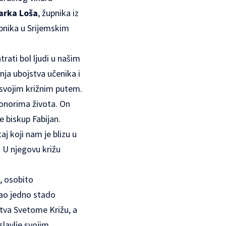
arka Loša
, župnika iz
upnika u Srijemskim
rati bol ljudi u našim
nja ubojstva učenika i
u svojim križnim putem.
 ponorima života. On
 biskup Fabijan.
aj koji nam je blizu u
u. U njegovu križu
a, osobito
 kao jedno stado
itva Svetome Križu, a
slavlje svojim