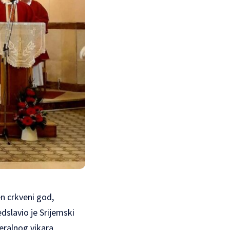
en crkveni god,
edslavio je Srijemski
eralnog vikara