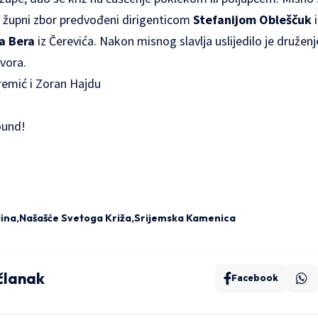
o župni zbor predvođeni dirigenticom
Stefanijom Obleščuk
i
a Bera
iz Čerevića. Nakon misnog slavlja uslijedilo je druženj
vora.
remić i Zoran Hajdu
ound!
lina
Našašće Svetoga Križa
Srijemska Kamenica
 članak
Facebook