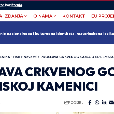
te korištenja
.
A IZDANJA
O NAMA
KONTAKT
EU PROJE
anje nacionalnoga i kulturnoga identiteta, materinskoga jezika 
ENIKA - HMI
>
Novosti
>
PROSLAVA CRKVENOG GODA U SRIJEMSKO
AVA CRKVENOG G
MSKOJ KAMENICI
PODIJELI
.