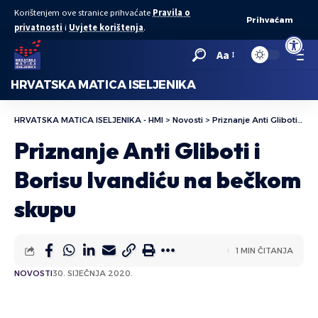
Korištenjem ove stranice prihvaćate
Pravila o
Prihvaćam
privatnosti
i
Uvjete korištenja
.
Open to
Aa
HRVATSKA MATICA ISELJENIKA
HRVATSKA MATICA ISELJENIKA - HMI
>
Novosti
>
Priznanje Anti Gliboti i Borisu Ivandiću na bečkom skupu
Priznanje Anti Gliboti i
Borisu Ivandiću na bečkom
skupu
1 MIN ČITANJA
NOVOSTI
30. SIJEČNJA 2020.