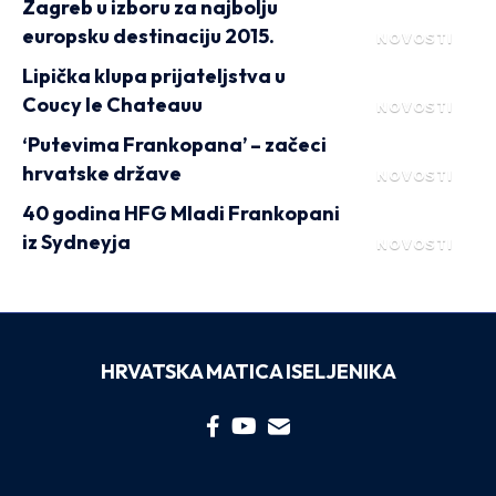
Zagreb u izboru za najbolju
europsku destinaciju 2015.
NOVOSTI
Lipička klupa prijateljstva u
Coucy le Chateauu
NOVOSTI
‘Putevima Frankopana’ – začeci
hrvatske države
NOVOSTI
40 godina HFG Mladi Frankopani
iz Sydneyja
NOVOSTI
HRVATSKA MATICA ISELJENIKA