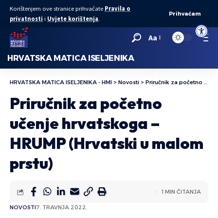
Korištenjem ove stranice prihvaćate
Pravila o
Prihvaćam
privatnosti
i
Uvjete korištenja
.
Open to
Aa
HRVATSKA MATICA ISELJENIKA
HRVATSKA MATICA ISELJENIKA - HMI
>
Novosti
>
Priručnik za početno učenje hrvatskoga – HRUMP (Hrvatski u malom prstu)
Priručnik za početno
učenje hrvatskoga –
HRUMP (Hrvatski u malom
prstu)
1 MIN ČITANJA
NOVOSTI
7. TRAVNJA 2022.