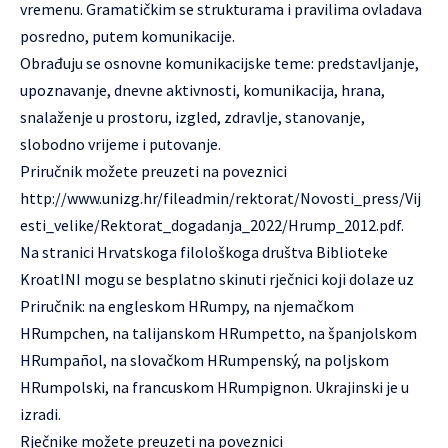
vremenu. Gramatičkim se strukturama i pravilima ovladava
posredno, putem komunikacije.
Obrađuju se osnovne komunikacijske teme: predstavljanje,
upoznavanje, dnevne aktivnosti, komunikacija, hrana,
snalaženje u prostoru, izgled, zdravlje, stanovanje,
slobodno vrijeme i putovanje.
Priručnik možete preuzeti na poveznici
http://www.unizg.hr/fileadmin/rektorat/Novosti_press/Vij
esti_velike/Rektorat_dogadanja_2022/Hrump_2012.pdf
.
Na stranici Hrvatskoga filološkoga društva Biblioteke
KroatINI mogu se besplatno skinuti rječnici koji dolaze uz
Priručnik: na engleskom HRumpy, na njemačkom
HRumpchen, na talijanskom HRumpetto, na španjolskom
HRumpañol, na slovačkom HRumpenský, na poljskom
HRumpolski, na francuskom HRumpignon. Ukrajinski je u
izradi.
Rječnike možete preuzeti na poveznici