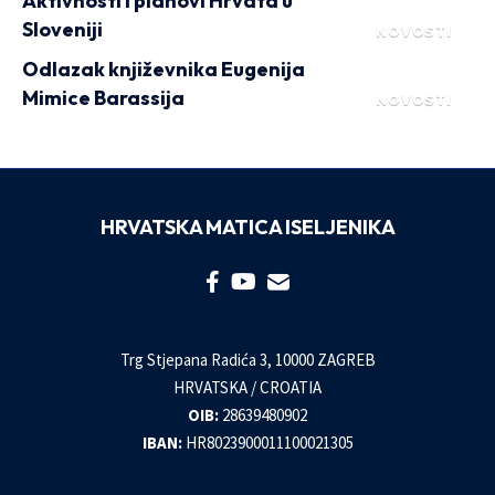
Aktivnosti i planovi Hrvata u
Sloveniji
NOVOSTI
Odlazak književnika Eugenija
Mimice Barassija
NOVOSTI
HRVATSKA MATICA ISELJENIKA
Trg Stjepana Radića 3, 10000 ZAGREB
HRVATSKA / CROATIA
OIB:
28639480902
IBAN:
HR8023900011100021305