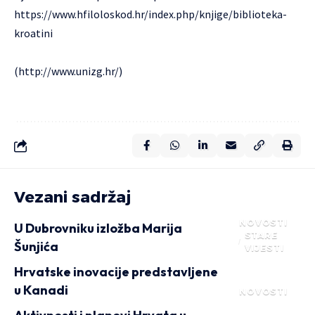
https://www.hfiloloskod.hr/index.php/knjige/biblioteka-
kroatini
(
http://www.unizg.hr/
)
Vezani sadržaj
NOVOSTI
U Dubrovniku izložba Marija
STARE
Šunjića
VIJESTI
Hrvatske inovacije predstavljene
u Kanadi
NOVOSTI